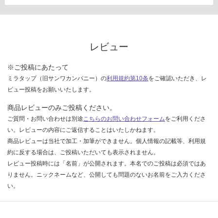
ク
W
90
0
(三
レビュー
面
鏡)
※ご投稿にあたって
ミラタップ（旧サンワカンパニー）の
利用規約第10条
をご確認いただき、レ
運賃表
ビュー投稿をお願いいたします。
D
商品レビューのみご投稿ください。
ご質問・お問い合わせは別途
こちらのお問い合わせフォーム
をご利用くださ
運
い。レビューの内容にご返信することはいたしかねます。
賃
商品レビューは当社で加工・加筆ができません。個人情報の記載等、利用規
合
約に反する場合は、ご投稿いただいても表示されません。
計
レビュー投稿時には「名前」が公開されます。本名でのご投稿は必須ではあ
:
りません。ニックネームなど、公開しても問題のないお名前をご入力くださ
¥9,
80
い。
0/
セ