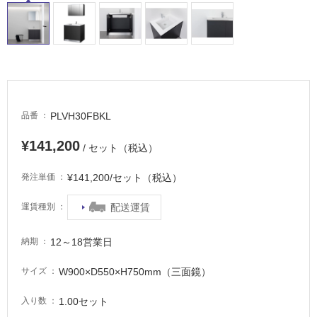
内
床・
屋
外
床・
浴
PLVH30FBKL
品番
室
床・
¥141,200
/ セット（税込）
駐
¥141,200/セット（税込）
発注単価
車
場
配送運賃
運賃種別
非
常
12～18営業日
納期
に
適
W900×D550×H750mm（三面鏡）
サイズ
し
て
1.00セット
入り数
い