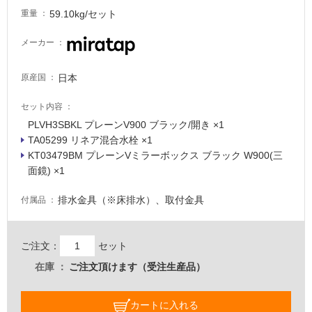
る
59.10kg/セット
重量
適
メーカー
し
て
日本
原産国
い
る
セット内容
が
PLVH3SBKL プレーンV900 ブラック/開き ×1
注
TA05299 リネア混合水栓 ×1
意
KT03479BM プレーンVミラーボックス ブラック W900(三
が
面鏡) ×1
必
要
排水金具（※床排水）、取付金具
付属品
適
し
て
ご注文：
セット
い
在庫
ご注文頂けます（受注生産品）
な
い
カートに入れる