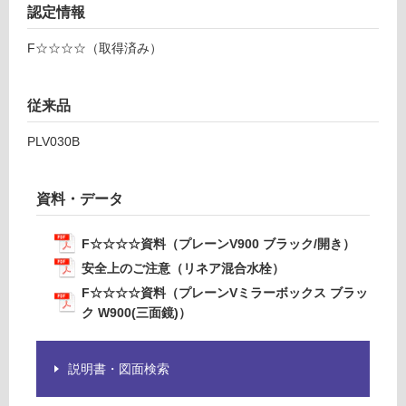
確
4
認定情報
認
7
く
9
F☆☆☆☆（取得済み）
だ
B
さ
M
い
従来品
プ
レ
対
PLV030B
ー
応
ン
し
V
て
資料・データ
ミ
い
ラ
な
F☆☆☆☆資料（プレーンV900 ブラック/開き）
ー
い
ボ
安全上のご注意（リネア混合水栓）
ッ
F☆☆☆☆資料（プレーンVミラーボックス ブラッ
ク
ク W900(三面鏡)）
ス
ブ
ラ
説明書・図面検索
ッ