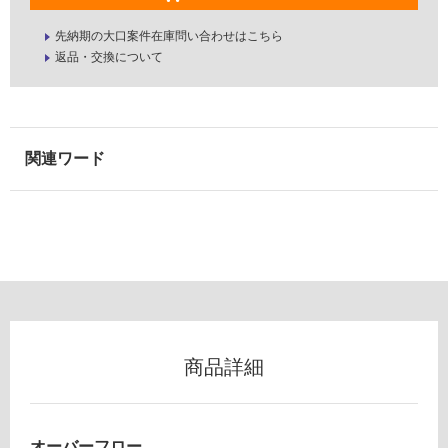
屋
先納期の大口案件在庫問い合わせはこちら
内
返品・交換について
P
壁・
L
屋
V
外
H
壁・
3
浴
0
室
F
B
壁
K
使
L
用
プ
可
レ
能
ー
ン
使
商品詳細
V9
用
00
可
フ
能
ル
オーバーフロー
(寒