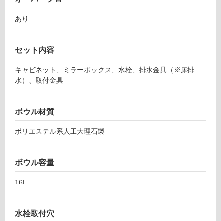
セ
冷
あり
ッ
地
ト
以
ブ
外)
セット内容
ラ
使
ッ
キャビネット、ミラーボックス、水栓、排水金具（※床排
用
ク/
水）、取付金具
不
開
可
き/
リ
ボウル材質
ネ
ア
ポリエステル系人工大理石製
フ
水
栓
ロ
-
ボウル容量
P
16L
ー
L
V
H
リ
水栓取付穴
3