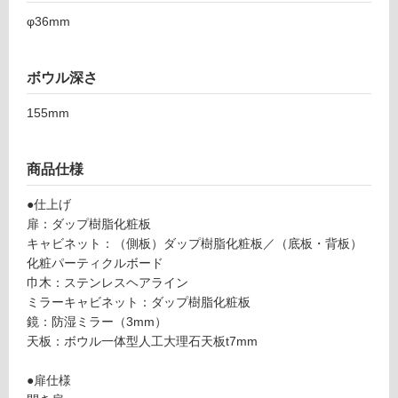
S
ン
φ36mm
B
K
グ
L
ボウル深さ
プ
レ
土足・遮
155mm
ー
音・床暖
ン
対
V9
商品仕様
応
00
●仕上げ
し
ブ
扉：ダップ樹脂化粧板
て
ラ
キャビネット：（側板）ダップ樹脂化粧板／（底板・背板）
い
ッ
化粧パーティクルボード
る
ク/
巾木：ステンレスヘアライン
開
対
ミラーキャビネット：ダップ樹脂化粧板
き
応
鏡：防湿ミラー（3mm）
し
天板：ボウル一体型人工大理石天板t7mm
運賃表
て
C
い
●扉仕様
T
る