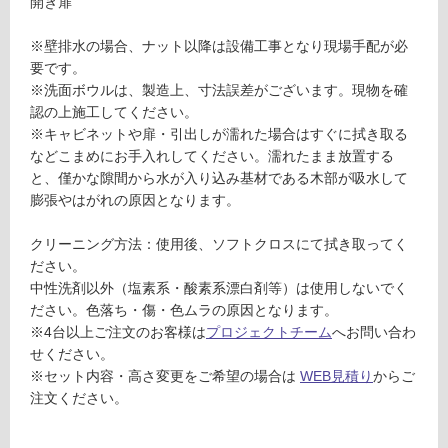
開き扉
A
が
0
制
※壁排水の場合、ナット以降は設備工事となり現場手配が必
5
限
要です。
2
あ
※洗面ボウルは、製造上、寸法誤差がございます。現物を確
9
り
認の上施工してください。
9
の
※キャビネットや扉・引出しが濡れた場合はすぐに拭き取る
リ
為
などこまめにお手入れしてください。濡れたまま放置する
ネ
注
と、僅かな隙間から水が入り込み基材である木部が吸水して
ア
意
膨張やはがれの原因となります。
混
が
合
必
クリーニング方法：使用後、ソフトクロスにて拭き取ってく
水
要
ださい。
栓
※
中性洗剤以外（塩素系・酸素系漂白剤等）は使用しないでく
商
ださい。色落ち・傷・色ムラの原因となります。
運賃表
品
※4台以上ご注文のお客様は
プロジェクトチーム
へお問い合わ
G
仕
せください。
様
K
※セット内容・高さ変更をご希望の場合は
WEB見積り
からご
欄
T
注文ください。
を
0
ご
3