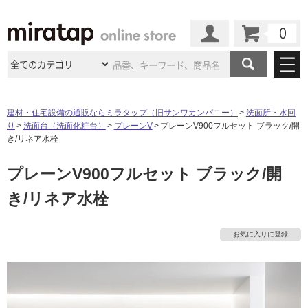
カート
マイページ
商品カテゴリ
建材・住宅設備の通販ならミラタップ（旧サンワカンパニー）
洗面所・水回
り
洗面台（洗面化粧台）
プレーンV
プレーンV900フルセット ブラック/開
施工事例
洗面所・水回り
タイル
き/リネア水栓
ショールーム
施工事例
法人案件納入事例
プレーンV900フルセット ブラック/開
キッチン
浴室（風呂・
バスルー
ム）・
トイレ
ショールームの
ご案内
東京
ショールーム
き/リネア水栓
ミラタップ
のあるくらし
お客様訪問
インタビュー
ドア（扉）・
建具・玄関
サポート
扉
エクステリア
（外構）
大阪
ショールーム
仙台
ショールーム
店舗・施設事例
お気に入りに登録
その他サービス
ご利用ガイド
初めての方へ
ウッドデッキ
フローリング・
床材
名古屋
ショールーム
京都
ショールーム
ミラタップと
創る家
工事会社紹介
Coziコンシ
よくある質問
お問い合わせ
ASOLIE
ェルジュ
収納
インテリア・
家具
福岡
ショールーム
札幌スマート
ショールー