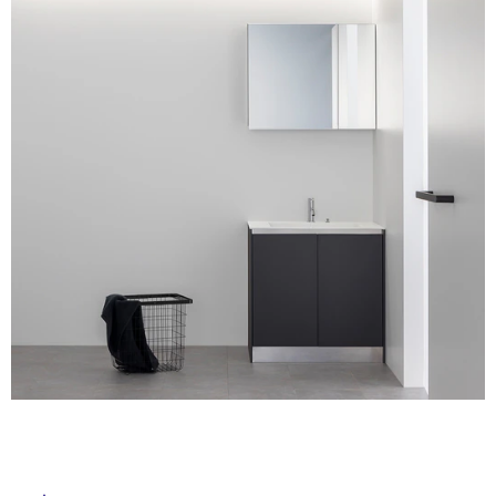
ム
修理お問い合わせ
クレーム公開
自分らしい家づくり
最高のリノベ会社が
みつ
照明
ペット用品
横浜スマート
ショールー
SUVACO
かる
リノベりす
ム
ウェルビーみのお
HDC
説明書・図面検索
水まわり
3年保証
BOX
内装用建材
パネル・壁材
お役立ち情報
住まいの
スタイリング
ロートアイアン
天然石・石材
アイデア
ミラタップ
チャンネル
メンテナンス・
施工材
新商品
オンライン相談
タ
イ
ル
屋