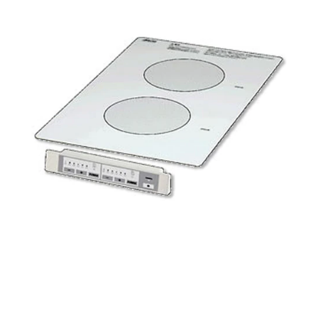
タ
t
ム
修理お問い合わせ
クレーム公開
i
自分らしい家づくり
最高のリノベ会社が
みつ
照明
ペット用品
n
横浜スマート
ショールー
SUVACO
かる
リノベりす
イ
g
ム
ウェルビーみのお
HDC
説明書・図面検索
水まわり
3年保証
BOX
内装用建材
パネル・壁材
ル
お役立ち情報
住まいの
スタイリング
ロートアイアン
天然石・石材
アイデア
屋
ミラタップ
チャンネル
内
メンテナンス・
施工材
新商品
オンライン相談
床・
屋
外
床・
浴
室
床・
駐
車
場