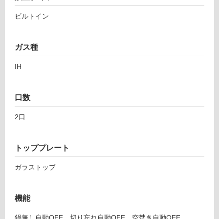
ビルトイン
ロ
ー
ガス種
リ
SI
IH
H
B
ン
口数
2
2
グ
2口
3
A
土足・遮
L
トッププレート
W
音・床暖
三
ガラストップ
対
化
応
工
し
業
機能
て
IH
い
コ
鍋無し自動OFF、切り忘れ自動OFF、空焚き自動OFF