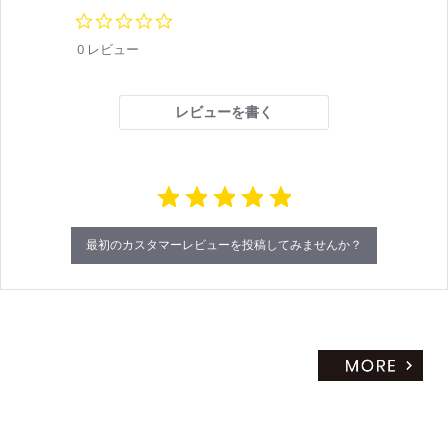
0.
0
0 レビュー
s
t
a
r
レビューを書く
r
a
t
i
n
g
最初のカスタマーレビューを投稿してみませんか？