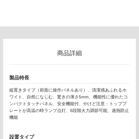
可
能
使
用
可
能
(寒
商品詳細
冷
地
以
外)
製品特長
使
縦置きタイプ（前面に操作パネルあり）、清潔感あふれるホ
用
ワイト、自然になじむ、驚きの薄さ5mm、機能性に優れたコ
不
ンパクトタッチパネル、安全機能付、やけど注意：トッププ
可
レートが高温の時ランプ点灯、6段階火力調節可能、過熱防止
機能
フ
設置タイプ