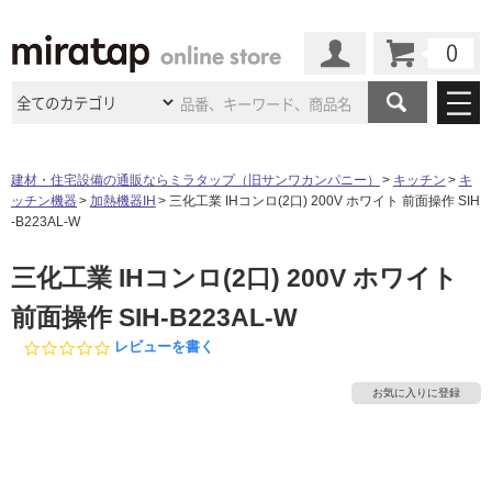
カート
マイページ
商品カテゴリ
建材・住宅設備の通販ならミラタップ（旧サンワカンパニー）
キッチン
キ
ッチン機器
加熱機器IH
三化工業 IHコンロ(2口) 200V ホワイト 前面操作 SIH
施工事例
洗面所・水回り
タイル
-B223AL-W
ショールーム
施工事例
法人案件納入事例
三化工業 IHコンロ(2口) 200V ホワイト
キッチン
浴室（風呂・
バスルー
ム）・
トイレ
ショールームの
ご案内
東京
ショールーム
前面操作 SIH-B223AL-W
ミラタップ
のあるくらし
お客様訪問
インタビュー
ドア（扉）・
建具・玄関
サポート
0.
レビューを書く
扉
エクステリア
（外構）
大阪
ショールーム
仙台
ショールーム
0
店舗・施設事例
s
その他サービス
お気に入りに登録
ご利用ガイド
初めての方へ
t
ウッドデッキ
フローリング・
床材
a
名古屋
ショールーム
京都
ショールーム
r
ミラタップと
創る家
工事会社紹介
Coziコンシ
よくある質問
お問い合わせ
r
ASOLIE
ェルジュ
収納
インテリア・
家具
a
福岡
ショールーム
札幌スマート
ショールー