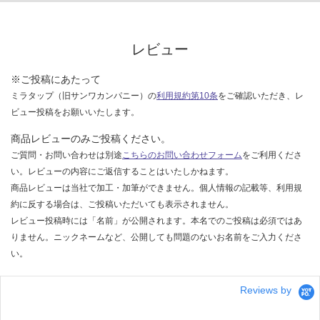
商
運賃無
品
料(離
仕
レビュー
島除
様
く)
欄
※ご投稿にあたって
を
ミラタップ（旧サンワカンパニー）の
利用規約第10条
をご確認いただき、レ
ご
運
ビュー投稿をお願いいたします。
確
賃
認
合
商品レビューのみご投稿ください。
く
計
ご質問・お問い合わせは別途
こちらのお問い合わせフォーム
をご利用くださ
だ
:
い。レビューの内容にご返信することはいたしかねます。
さ
¥0/
商品レビューは当社で加工・加筆ができません。個人情報の記載等、利用規
い
台
約に反する場合は、ご投稿いただいても表示されません。
対
レビュー投稿時には「名前」が公開されます。本名でのご投稿は必須ではあ
応
りません。ニックネームなど、公開しても問題のないお名前をご入力くださ
し
い。
て
い
Reviews by
な
い