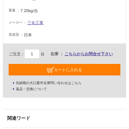
適
7.20kg/台
重量
し
て
三化工業
メーカー
い
な
日本
原産国
い
屋
ご注文：
台
在庫
こちらからお問合せ下さい
内
壁・
カートに入れる
屋
外
先納期の大口案件在庫問い合わせはこちら
壁・
返品・交換について
浴
室
壁
使
用