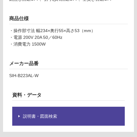
る
ン
ロ
対
商品仕様
(2
応
口)
し
・操作部寸法 幅234×奥行55×高さ53（mm）
20
て
・電源 200V 20A 50／60Hz
0V
い
・消費電力 1500W
ホ
る
ワ
が
イ
制
メーカー品番
ト
限
前
あ
SIH-B223AL-W
面
り
操
の
作
為
資料・データ
SI
注
H-
意
B2
が
説明書・図面検索
23
必
AL
要
-W
※