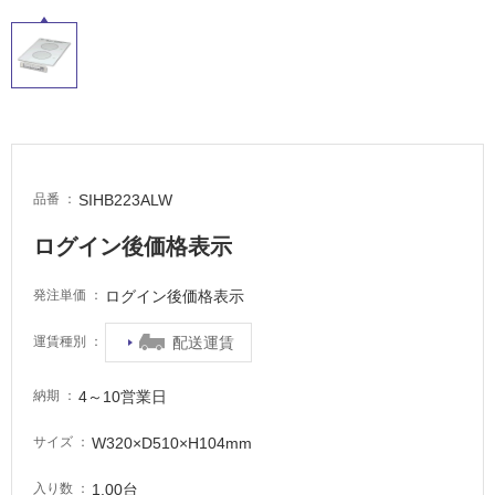
非
常
に
適
し
て
い
SIHB223ALW
る
品番
適
ログイン後価格表示
し
て
ログイン後価格表示
発注単価
い
る
配送運賃
運賃種別
が
注
4～10営業日
納期
意
が
W320×D510×H104mm
サイズ
必
要
1.00台
入り数