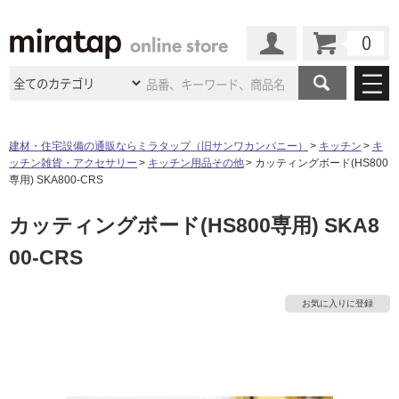
カート
マイページ
商品カテゴリ
建材・住宅設備の通販ならミラタップ（旧サンワカンパニー）
キッチン
キ
ッチン雑貨・アクセサリー
キッチン用品その他
カッティングボード(HS800
施工事例
洗面所・水回り
タイル
専用) SKA800-CRS
ショールーム
タ
施工事例
法人案件納入事例
カッティングボード(HS800専用) SKA8
キッチン
浴室（風呂・
バスルー
ム）・
トイレ
ショールームの
ご案内
東京
ショールーム
00-CRS
イ
ミラタップ
のあるくらし
お客様訪問
インタビュー
ドア（扉）・
建具・玄関
サポート
扉
エクステリア
（外構）
大阪
ショールーム
仙台
ショールーム
ル
店舗・施設事例
お気に入りに登録
その他サービス
ご利用ガイド
初めての方へ
ウッドデッキ
フローリング・
床材
名古屋
ショールーム
京都
ショールーム
屋
ミラタップと
創る家
工事会社紹介
Coziコンシ
よくある質問
お問い合わせ
内
ASOLIE
ェルジュ
収納
インテリア・
家具
福岡
ショールーム
札幌スマート
ショールー
床・