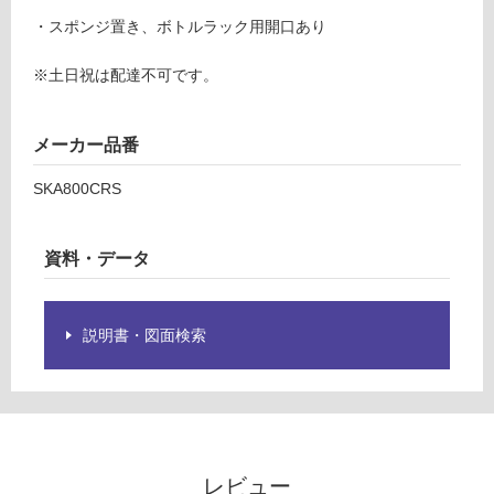
テ
グ
・スポンジ置き、ボトルラック用開口あり
ィ
ン
※土日祝は配達不可です。
土足・遮
グ
音・床暖
ボ
ー
メーカー品番
対
ド
応
(H
SKA800CRS
し
S8
て
00
い
資料・データ
専
る
用)
対
SK
応
A8
説明書・図面検索
し
00
て
-C
い
RS
る
が
運賃表
制
D
レビュー