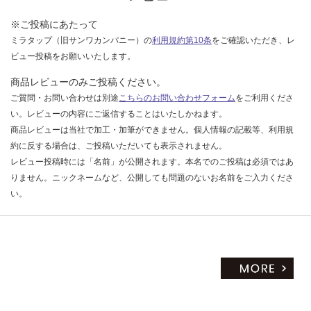
限
あ
※ご投稿にあたって
運
り
ミラタップ（旧サンワカンパニー）の
利用規約第10条
をご確認いただき、レ
賃
の
ビュー投稿をお願いいたします。
合
為
計
注
商品レビューのみご投稿ください。
:
意
ご質問・お問い合わせは別途
こちらのお問い合わせフォーム
をご利用くださ
¥2,
が
い。レビューの内容にご返信することはいたしかねます。
58
必
商品レビューは当社で加工・加筆ができません。個人情報の記載等、利用規
0/
要
約に反する場合は、ご投稿いただいても表示されません。
個
※
レビュー投稿時には「名前」が公開されます。本名でのご投稿は必須ではあ
商
りません。ニックネームなど、公開しても問題のないお名前をご入力くださ
品
い。
仕
様
欄
を
ご
確
認
く