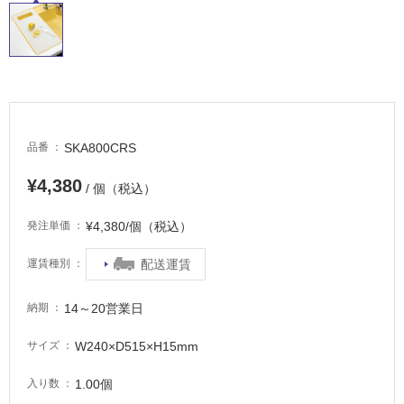
適
し
て
い
る
が
注
意
SKA800CRS
品番
が
必
¥4,380
/ 個（税込）
要
¥4,380/個（税込）
発注単価
適
し
配送運賃
運賃種別
て
い
14～20営業日
な
納期
い
W240×D515×H15mm
サイズ
屋
1.00個
入り数
内