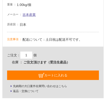
1.00kg/個
壁・
重量
屋
吉本産業
メーカー
外
壁・
日本
原産国
浴
室
配送について：土日祝は配送不可です。
注意事項
壁
使
ご注文：
個
用
可
在庫
ご注文頂けます（受注生産品）
能
使
カートに入れる
用
可
先納期の大口案件在庫問い合わせはこちら
能
返品・交換について
(寒
冷
地