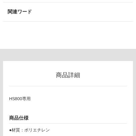
以
外)
使
用
不
可
S
フ
K
商品詳細
A
ロ
8
0
ー
HS800専用
0
C
リ
R
商品仕様
S
ン
カ
●材質：ポリエチレン
ッ