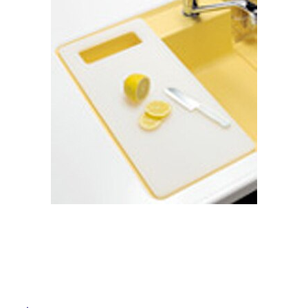
ム
修理お問い合わせ
クレーム公開
屋
自分らしい家づくり
最高のリノベ会社が
みつ
照明
ペット用品
横浜スマート
ショールー
外
SUVACO
かる
リノベりす
ム
ウェルビーみのお
HDC
説明書・図面検索
水まわり
3年保証
床・
BOX
内装用建材
パネル・壁材
浴
お役立ち情報
住まいの
スタイリング
室
ロートアイアン
天然石・石材
アイデア
床・
ミラタップ
チャンネル
駐
メンテナンス・
施工材
新商品
オンライン相談
車
場
非
常
に
適
し
て
い
る