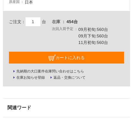
日本
原産国
壁・
屋
外
ご注文：
台
在庫
454台
次回入荷予定
壁・
09月初旬:560台
09月下旬:560台
浴
11月初旬:560台
室
壁
カートに入れる
使
用
先納期の大口案件在庫問い合わせはこちら
可
在庫お知らせ登録
返品・交換について
能
使
用
可
能
(寒
冷
地