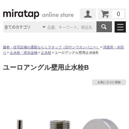
カート
マイページ
商品カテゴリ
建材・住宅設備の通販ならミラタップ（旧サンワカンパニー）
洗面所・水回
り
止水栓・排水金物
止水栓
ユーロアングル壁用止水栓B
施工事例
洗面所・水回り
タイル
ユーロアングル壁用止水栓B
ショールーム
タ
施工事例
法人案件納入事例
キッチン
浴室（風呂・
バスルー
ム）・
トイレ
ショールームの
ご案内
東京
ショールーム
イ
お気に入りに登録
ミラタップ
のあるくらし
お客様訪問
インタビュー
ドア（扉）・
建具・玄関
サポート
扉
エクステリア
（外構）
大阪
ショールーム
仙台
ショールーム
ル
店舗・施設事例
その他サービス
ご利用ガイド
初めての方へ
ウッドデッキ
フローリング・
床材
名古屋
ショールーム
京都
ショールーム
屋
ミラタップと
創る家
工事会社紹介
Coziコンシ
よくある質問
お問い合わせ
内
ASOLIE
ェルジュ
収納
インテリア・
家具
福岡
ショールーム
札幌スマート
ショールー
床・