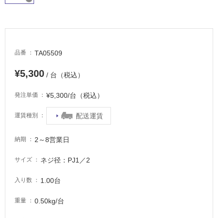
適
し
て
い
る
TA05509
品番
が
注
¥5,300
/ 台（税込）
意
が
¥5,300/台（税込）
発注単価
必
要
配送運賃
運賃種別
適
し
2～8営業日
納期
て
い
ネジ径：PJ1／2
サイズ
な
い
1.00台
入り数
0.50kg/台
重量
屋
内