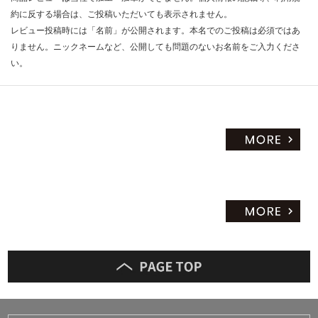
限
0/
約に反する場合は、ご投稿いただいても表示されません。
あ
台
レビュー投稿時には「名前」が公開されます。本名でのご投稿は必須ではあ
り
りません。ニックネームなど、公開しても問題のないお名前をご入力くださ
の
い。
為
注
意
が
必
要
※
商
品
仕
様
欄
を
ご
確
認
く