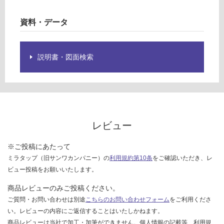
ン
グ
グ
資料・データ
ル
壁
土足・遮
用
音・床暖
説明書・図面検索
止
対
水
応
栓
し
B
て
い
運賃表
る
レビュー
G
対
※ご投稿にあたって
応
運
ミラタップ（旧サンワカンパニー）の
利用規約第10条
をご確認いただき、レ
し
賃
ビュー投稿をお願いいたします。
て
合
い
計
商品レビューのみご投稿ください。
る
:
ご質問・お問い合わせは別途
こちらのお問い合わせフォーム
をご利用くださ
が
¥8
い。レビューの内容にご返信することはいたしかねます。
制
9
商品レビューは当社で加工・加筆ができません。個人情報の記載等、利用規