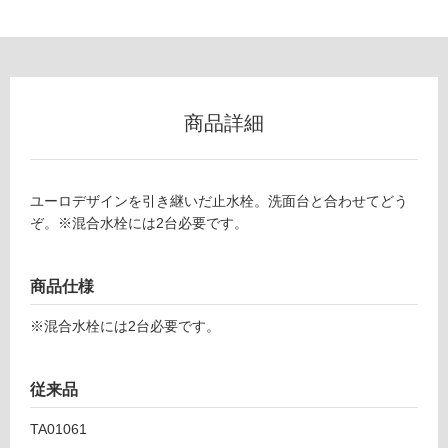
以
外)
使
用
不
商品詳細
可
ユーロデザインを引き継いだ止水栓。洗面台と合わせてどう
T
ぞ。※混合水栓には2台必要です。
フ
A
0
ロ
5
商品仕様
5
ー
0
※混合水栓には2台必要です。
9
ユ
リ
従来品
ー
ロ
ン
TA01061
ア