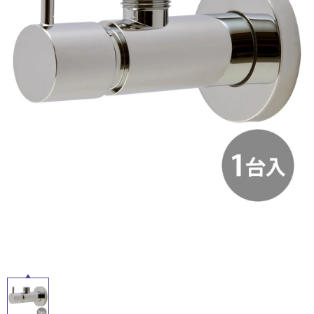
ム
修理お問い合わせ
クレーム公開
屋
自分らしい家づくり
最高のリノベ会社が
みつ
照明
ペット用品
横浜スマート
ショールー
外
SUVACO
かる
リノベりす
ム
ウェルビーみのお
HDC
説明書・図面検索
水まわり
3年保証
床・
BOX
内装用建材
パネル・壁材
浴
お役立ち情報
住まいの
スタイリング
室
ロートアイアン
天然石・石材
アイデア
床・
ミラタップ
チャンネル
駐
メンテナンス・
施工材
新商品
オンライン相談
車
場
非
常
に
適
し
て
い
る