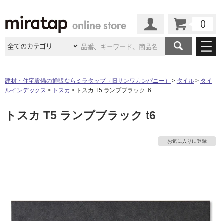
カート
マイページ
商品カテゴリ
建材・住宅設備の通販ならミラタップ（旧サンワカンパニー）
タイル
タイ
ルインデックス
トスカ
トスカ T5 ランプブラック t6
施工事例
洗面所・水回り
タイル
トスカ T5 ランプブラック t6
ショールーム
施工事例
法人案件納入事例
キッチン
浴室（風呂・
バスルー
タ
ム）・
トイレ
ショールームの
ご案内
東京
ショールーム
お気に入りに登録
ミラタップ
のあるくらし
お客様訪問
インタビュー
ドア（扉）・
建具・玄関
イ
サポート
扉
エクステリア
（外構）
大阪
ショールーム
仙台
ショールーム
店舗・施設事例
その他サービス
ル
ご利用ガイド
初めての方へ
ウッドデッキ
フローリング・
床材
名古屋
ショールーム
京都
ショールーム
ミラタップと
創る家
工事会社紹介
Coziコンシ
よくある質問
お問い合わせ
屋
ASOLIE
ェルジュ
収納
インテリア・
家具
福岡
ショールーム
札幌スマート
ショールー
内