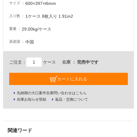
600×397×t6mm
サイズ
内
壁・
1ケース 8枚入り 1.91m2
入り数
屋
29.00kg/ケース
重量
外
壁・
中国
原産国
浴
室
壁
ご注文：
ケース
在庫
完売中です
使
カートに入れる
用
可
能
先納期の大口案件在庫問い合わせはこちら
在庫お知らせ登録
返品・交換について
使
用
可
能
(寒
冷