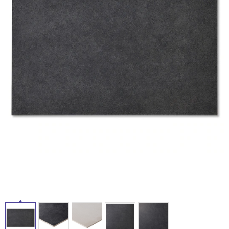
ム
修理お問い合わせ
クレーム公開
床・
自分らしい家づくり
最高のリノベ会社が
みつ
照明
ペット用品
横浜スマート
ショールー
屋
SUVACO
かる
リノベりす
ム
ウェルビーみのお
HDC
説明書・図面検索
水まわり
3年保証
外
BOX
内装用建材
パネル・壁材
床・
お役立ち情報
住まいの
スタイリング
浴
ロートアイアン
天然石・石材
アイデア
室
ミラタップ
チャンネル
床・
メンテナンス・
施工材
新商品
オンライン相談
駐
車
場
非
常
に
適
し
て
い
る