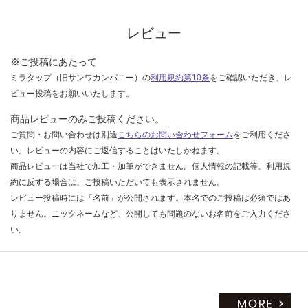
認
く
レビュー
だ
さ
※ご投稿にあたって
い
ミラタップ（旧サンワカンパニー）の
利用規約第10条
をご確認いただき、レ
対
ビュー投稿をお願いいたします。
応
し
商品レビューのみご投稿ください。
て
ご質問・お問い合わせは別途
こちらのお問い合わせフォーム
をご利用くださ
い
い。レビューの内容にご返信することはいたしかねます。
な
商品レビューは当社で加工・加筆ができません。個人情報の記載等、利用規
い
約に反する場合は、ご投稿いただいても表示されません。
レビュー投稿時には「名前」が公開されます。本名でのご投稿は必須ではあ
りません。ニックネームなど、公開しても問題のないお名前をご入力くださ
い。