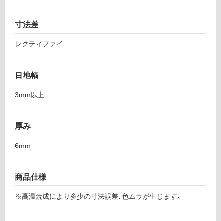
グ
寸法差
レクティファイ
T
土足・遮
L
音・床暖
0
目地幅
1
対
2
応
3mm以上
6
し
1
て
ト
い
厚み
ス
る
カ
6mm
対
T
応
5
し
ラ
商品仕様
て
ン
い
※高温焼成により多少の寸法誤差､色ムラが生じます｡
プ
る
ブ
が
ラ