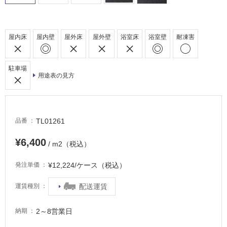
適
し
て
屋内床
屋内壁
屋外床
屋外壁
浴室床
浴室壁
耐凍害
い
る
駐車場
が
用途表の見方
注
意
が
必
TL01261
品番
要
¥6,400
適
/ m2（税込）
し
て
¥12,224/ケース（税込）
発注単価
い
な
配送運賃
運賃種別
い
2～8営業日
納期
屋