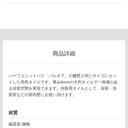
地
以
外)
使
用
不
可
商品詳細
フ
ハーフユニットバス「バルネア」の腰壁と同じサイズにカッ
トした同色タイルです。厚み6mmの大判タイルで一体感のあ
ロ
る浴室空間を実現できます。内装用タイルとして、浴室・洗
面室などの室内壁にお使い頂けます。
ー
材質
リ
磁器質-施釉
ン