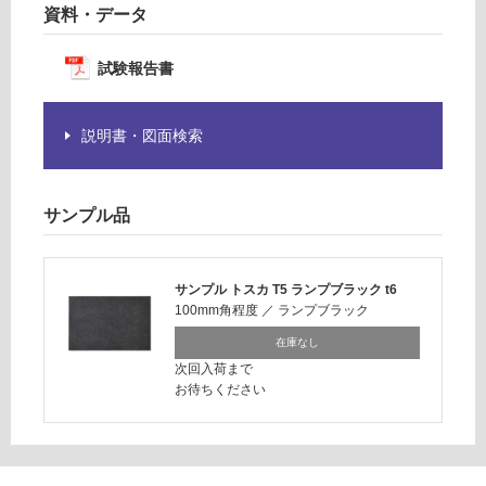
制
資料・データ
ッ
限
ク
あ
t6
試験報告書
り
の
運賃表
為
説明書・図面検索
F
注
意
運
が
サンプル品
賃
必
合
要
計
※
サンプル トスカ T5 ランプブラック t6
:
商
100mm角程度
／
ランプブラック
¥1,
品
14
仕
在庫なし
0/
様
次回入荷まで
ケ
お待ちください
欄
ー
を
ス
ご
確