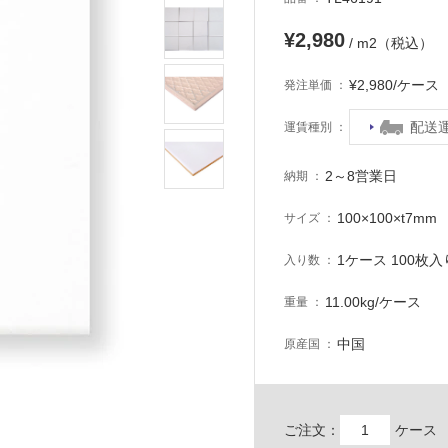
¥2,980
/ m2（税込）
¥2,980/ケー
発注単価
配送
運賃種別
2～8営業日
納期
100×100×t7mm
サイズ
1ケース 100枚入り
入り数
11.00kg/ケース
重量
中国
原産国
ご注文：
ケース