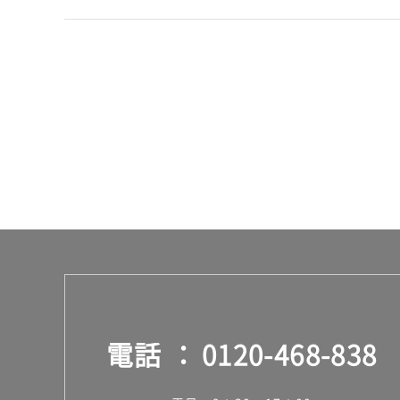
運賃表
F
運
賃
合
計
:
¥1,
14
0/
ケ
ー
ス
電話
0120-468-838