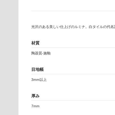
い
要
な
※
い
商
屋内壁・屋外
品
壁・浴室壁
仕
光沢のある美しい仕上げのルミナ。白タイルの代名詞で
様
使用可
欄
能
を
材質
ご
陶器質-施釉
使用可
確
能
認
(寒冷地
く
目地幅
以外)
だ
さ
使用不
3mm以上
い
可
対
応
厚み
T
し
L
7mm
て
4
い