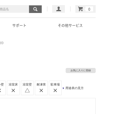
マイページ
カート
サポート
その他サービス
り)
お気に入りに登録
外壁
浴室床
浴室壁
耐凍害
駐車場
用途表の見方