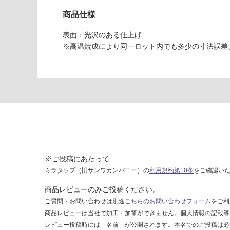
6
な
1
商品仕様
い
9
1
表面：光沢のある仕上げ
マ
※高温焼成により同一ロット内でも多少の寸法誤差
ジ
ス
カ
ホ
ワ
イ
ト
ル
ミ
ナ
※ご投稿にあたって
10
ミラタップ（旧サンワカンパニー）の
利用規約第10条
をご確認い
(1
商品レビューのみご投稿ください。
00
ご質問・お問い合わせは別途
こちらのお問い合わせフォーム
をご利
枚
商品レビューは当社で加工・加筆ができません。個人情報の記載等
入
レビュー投稿時には「名前」が公開されます。本名でのご投稿は必
り)