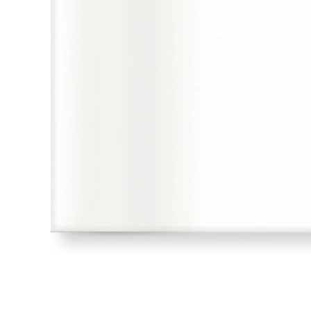
タイル
フローリ
ング
屋内床・
屋外床・
土足・遮
浴室床・
音・床暖
駐車場
対
非
応
常
し
に