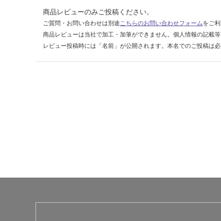
枚
商品レビューのみご投稿ください。
入
ご質問・お問い合わせは別途
こちらのお問い合わせフォーム
をご利
り)
商品レビューは当社で加工・加筆ができません。個人情報の記載等
レビュー投稿時には「名前」が公開されます。本名でのご投稿は必
運賃表
F
運
賃
合
計
:
¥1,
14
0/
ケ
ー
ス