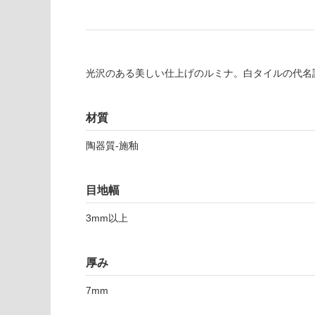
し
が
て
必
い
要
な
※
い
光沢のある美しい仕上げのルミナ。白タイルの代名詞で
商
屋内壁・屋外
品
壁・浴室壁
仕
材質
様
使用可
欄
能
陶器質-施釉
を
ご
使用可
確
目地幅
能
認
(寒冷地
く
3mm以上
以外)
だ
さ
使用不
い
厚み
可
対
T
7mm
応
L
し