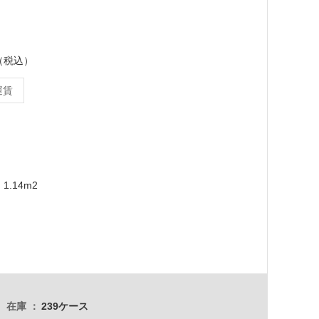
ス（税込）
運賃
1.14m2
在庫
239ケース