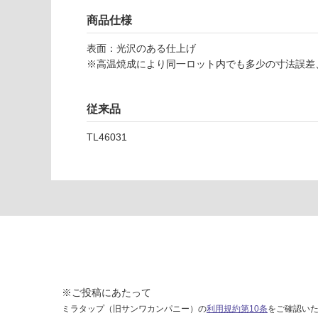
4
て
商品仕様
6
い
2
な
表面：光沢のある仕上げ
1
い
※高温焼成により同一ロット内でも多少の寸法誤差
1
マ
ジ
従来品
ス
カ
TL46031
ホ
ワ
イ
ト
ル
ミ
ナ
10
-2
0
※ご投稿にあたって
(5
ミラタップ（旧サンワカンパニー）の
利用規約第10条
をご確認い
7