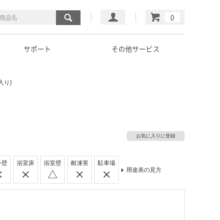
マイページ
カート
サポート
その他サービス
入り)
お気に入りに登録
外壁
浴室床
浴室壁
耐凍害
駐車場
用途表の見方