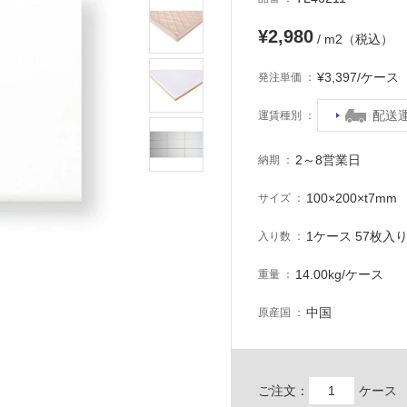
¥2,980
/ m2（税込）
¥3,397/ケー
発注単価
配送
運賃種別
2～8営業日
納期
100×200×t7mm
サイズ
1ケース 57枚入り 
入り数
14.00kg/ケース
重量
中国
原産国
ご注文：
ケース