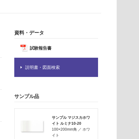
資料・データ
試験報告書
説明書・図面検索
サンプル品
サンプル マジスカホワ
イト ルミナ10-20
100×200mm角
／
ホワ
イト