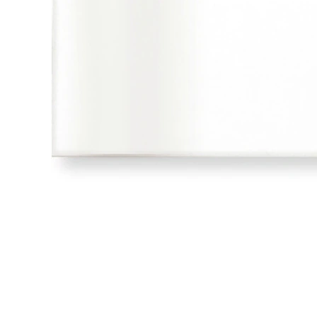
タイル
フローリ
ング
屋内床・
屋外床・
土足・遮
浴室床・
音・床暖
駐車場
対
非