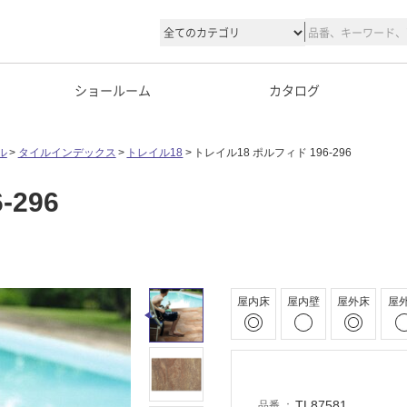
ショールーム
カタログ
ル
タイルインデックス
トレイル18
トレイル18 ポルフィド 196-296
296
屋内床
屋内壁
屋外床
屋
TL87581
品番