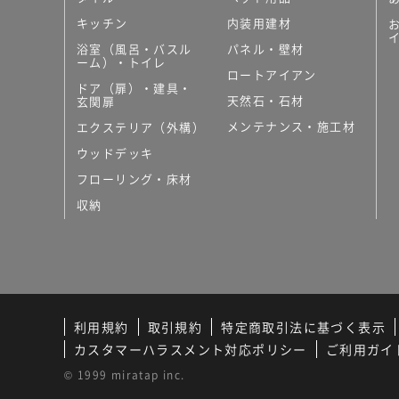
キッチン
内装用建材
浴室（風呂・バスル
パネル・壁材
ーム）・トイレ
ロートアイアン
ドア（扉）・建具・
天然石・石材
玄関扉
メンテナンス・施工材
エクステリア（外構）
ウッドデッキ
フローリング・床材
収納
利用規約
取引規約
特定商取引法に基づく表示
カスタマーハラスメント対応ポリシー
ご利用ガイ
© 1999 miratap inc.