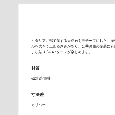
注
適
意
し
が
て
必
い
要
な
※
い
商
屋内壁・屋外
イタリア北部で産する天然石をモチーフにした、歴
品
ルを大きく上回る厚みがあり、公共路面の舗装にも
壁・浴室壁
仕
まな貼り方のパターンが楽しめます。
様
使用可
欄
能
を
材質
ご
使用可
確
磁器質-施釉
能
認
(寒冷地
く
以外)
だ
寸法差
さ
使用不
カリバー
い
可
対