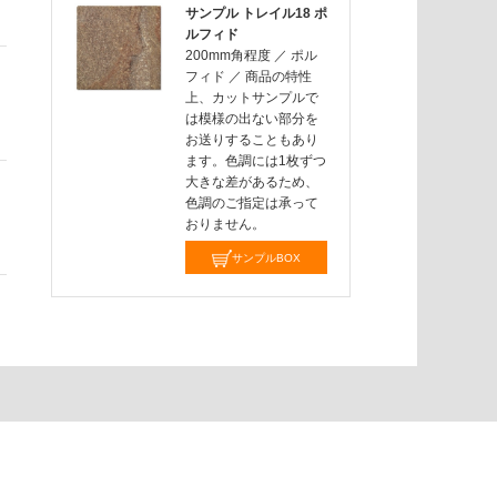
サンプル トレイル18 ポ
ルフィド
200mm角程度
／
ポル
フィド
／
商品の特性
上、カットサンプルで
は模様の出ない部分を
お送りすることもあり
ます。色調には1枚ずつ
大きな差があるため、
色調のご指定は承って
おりません。
サンプルBOX