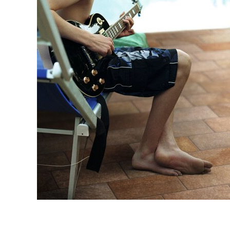
タイル
フローリ
ング
屋内床・
屋外床・
土足・遮
浴室床・
音・床暖