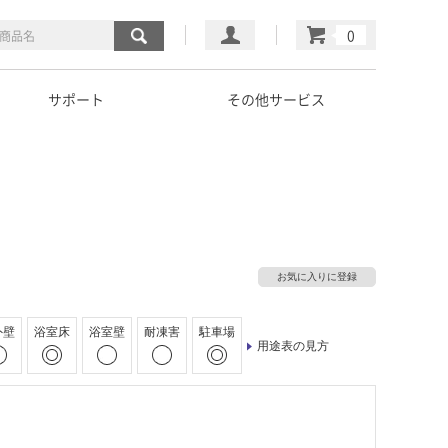
マイページ
カート
サポート
その他サービス
お気に入りに登録
外壁
浴室床
浴室壁
耐凍害
駐車場
用途表の見方