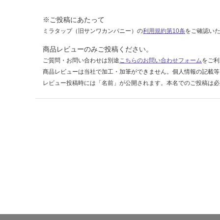
6-
2
※ご投稿にあたって
9
ミラタップ（旧サンワカンパニー）の
利用規約第10条
をご確認い
6
商品レビューのみご投稿ください。
ご質問・お問い合わせは別途
こちらのお問い合わせフォーム
をご利
運賃表
商品レビューは当社で加工・加筆ができません。個人情報の記載等
F
レビュー投稿時には「名前」が公開されます。本名でのご投稿は必
運
賃
合
計
:
¥1,
14
0/
ケ
ー
ス