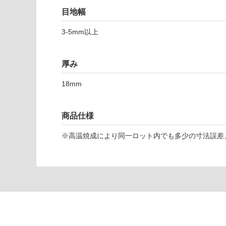
応
目地幅
T
し
L
て
3-5mm以上
8
い
7
な
5
い
厚み
8
1
18mm
ト
レ
イ
商品仕様
ル
1
※高温焼成により同一ロット内でも多少の寸法誤差
8
ポ
ル
フ
ィ
ド
1
9