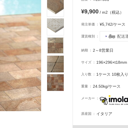
¥9,900
/ m2（税込）
¥5,742/ケー
発注単価
配送
運賃種別
2～8営業日
納期
196×296×t18mm
サイズ
1ケース 10枚入り 
入り数
24.50kg/ケース
重量
メーカー
イタリア
原産国