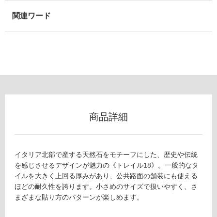
可
能
(寒
冷
地
以
外)
使
用
不
商品詳細
可
イタリア北部で産する天然石をモチーフにした、歴史や伝統
フ
を感じさせるデザインが魅力の《トレイル18》。一般的なタ
イルを大きく上回る厚みがあり、公共路面の舗装にも使える
ロ
ほどの耐久性を誇ります。小さめのサイズで扱いやすく、さ
まざまな貼り方のパターンが楽しめます。
ー