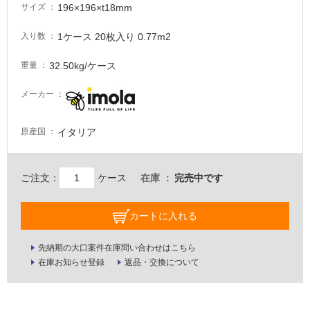
な
196×196×t18mm
サイズ
い
1ケース 20枚入り 0.77m2
入り数
屋
32.50kg/ケース
重量
内
壁・
メーカー
屋
外
イタリア
原産国
壁・
浴
室
ご注文：
ケース
在庫
完売中です
壁
カートに入れる
使
用
先納期の大口案件在庫問い合わせはこちら
可
在庫お知らせ登録
返品・交換について
能
使
用