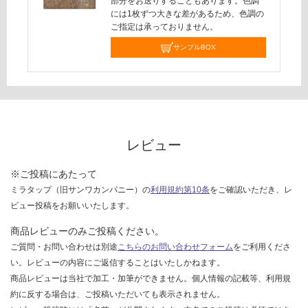
ケ
部分をお送りすることもあります。色調
を
には1枚ずつ大きな差があるため、色調の
ー
ご
ご指定は承っておりません。
ス
確
サンプルBOX
認
く
だ
さ
い
対
レビュー
応
し
※ご投稿にあたって
て
ミラタップ（旧サンワカンパニー）の
利用規約第10条
をご確認いただき、レ
い
ビュー投稿をお願いいたします。
な
い
商品レビューのみご投稿ください。
ご質問・お問い合わせは別途
こちらのお問い合わせフォーム
をご利用くださ
い。レビューの内容にご返信することはいたしかねます。
商品レビューは当社で加工・加筆ができません。個人情報の記載等、利用規
約に反する場合は、ご投稿いただいても表示されません。