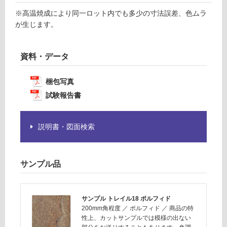
て
ル
い
※高温焼成により同一ロット内でも多少の寸法誤差、色ムラ
フ
る
が生じます。
ィ
が
ド
制
1
資料・データ
限
9
あ
6
り
梱包写真
の
試験報告書
運賃表
為
F
注
意
説明書・図面検索
が
運
必
賃
要
合
サンプル品
※
計
商
:
品
¥1,
サンプル トレイル18 ポルフィド
仕
14
200mm角程度
／
ポルフィド
／
商品の特
様
0/
性上、カットサンプルでは模様の出ない
欄