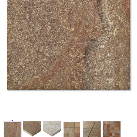
ム
修理お問い合わせ
クレーム公開
自分らしい家づくり
最高のリノベ会社が
みつ
照明
ペット用品
横浜スマート
ショールー
SUVACO
かる
リノベりす
屋
ム
ウェルビーみのお
HDC
説明書・図面検索
水まわり
3年保証
内
BOX
内装用建材
パネル・壁材
床・
お役立ち情報
住まいの
スタイリング
屋
ロートアイアン
天然石・石材
アイデア
外
ミラタップ
チャンネル
床・
メンテナンス・
施工材
新商品
オンライン相談
浴
室
床・
駐
車
場
非
常
に
適