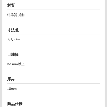
材質
リ
磁器質-施釉
ン
寸法差
グ
T
カリバー
土足・遮
L
8
音・床暖
7
目地幅
対
7
応
3-5mm以上
8
し
1
て
ト
厚み
い
レ
る
イ
18mm
ル
対
1
応
8
し
商品仕様
ポ