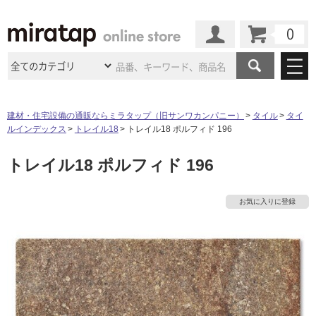
カート
マイページ
商品カテゴリ
建材・住宅設備の通販ならミラタップ（旧サンワカンパニー）
タイル
タイ
ルインデックス
トレイル18
トレイル18 ポルフィド 196
施工事例
洗面所・水回り
タイル
トレイル18 ポルフィド 196
ショールーム
施工事例
法人案件納入事例
キッチン
浴室（風呂・
バスルー
ム）・
トイレ
ショールームの
ご案内
東京
ショールーム
お気に入りに登録
ミラタップ
のあるくらし
お客様訪問
インタビュー
ドア（扉）・
建具・玄関
サポート
扉
エクステリア
（外構）
大阪
ショールーム
仙台
ショールーム
店舗・施設事例
タ
その他サービス
ご利用ガイド
初めての方へ
ウッドデッキ
フローリング・
床材
名古屋
ショールーム
京都
ショールーム
イ
ミラタップと
創る家
工事会社紹介
Coziコンシ
よくある質問
お問い合わせ
ASOLIE
ェルジュ
収納
インテリア・
家具
福岡
ショールーム
札幌スマート
ショールー
ル