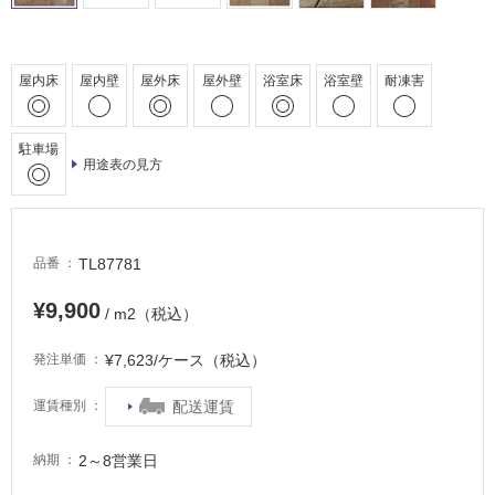
し
て
い
屋内床
屋内壁
屋外床
屋外壁
浴室床
浴室壁
耐凍害
る
適
し
駐車場
用途表の見方
て
い
る
が
TL87781
品番
注
意
¥9,900
/ m2（税込）
が
必
¥7,623/ケース（税込）
発注単価
要
適
配送運賃
運賃種別
し
て
2～8営業日
納期
い