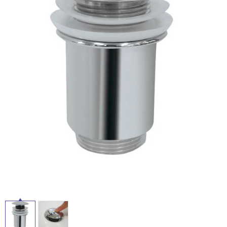
ム
修理お問い合わせ
クレーム公開
屋
自分らしい家づくり
最高のリノベ会社が
みつ
照明
ペット用品
横浜スマート
ショールー
外
SUVACO
かる
リノベりす
ム
ウェルビーみのお
HDC
説明書・図面検索
水まわり
3年保証
床・
BOX
内装用建材
パネル・壁材
浴
お役立ち情報
住まいの
スタイリング
室
ロートアイアン
天然石・石材
アイデア
床・
ミラタップ
チャンネル
駐
メンテナンス・
施工材
新商品
オンライン相談
車
場
非
常
に
適
し
て
い
る