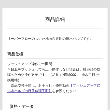
以
外)
使
商品詳細
用
不
可
オーバーフローのついた洗面台専用の排水バルブです。
W
A
0
商品仕様
フ
8
0
プッシュアップ操作での開閉
1
ロ
※目皿をプッシュしても上下動作しない場合は、軸部品の故
1
障のため交換が必要です。（品番：NRM0001 排水目皿 交
プ
ー
換用軸）
ッ
部品交換手順は、お手入れ・修理動画
【プッシュアップ式
シ
排水バルブの目皿修理手順】
を参照ください。
リ
ュ
ア
ン
ッ
資料・データ