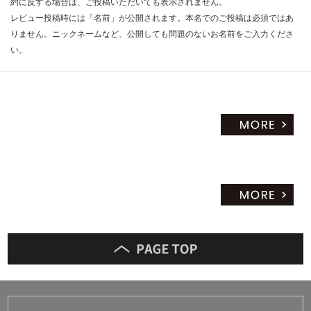
¥8
約に反する場合は、ご投稿いただいても表示されません。
限
9
レビュー投稿時には「名前」が公開されます。本名でのご投稿は必須ではあ
あ
0/
りません。ニックネームなど、公開しても問題のないお名前をご入力くださ
り
個
い。
の
為
注
意
が
必
要
※
商
品
仕
様
欄
を
ご
確
認
く