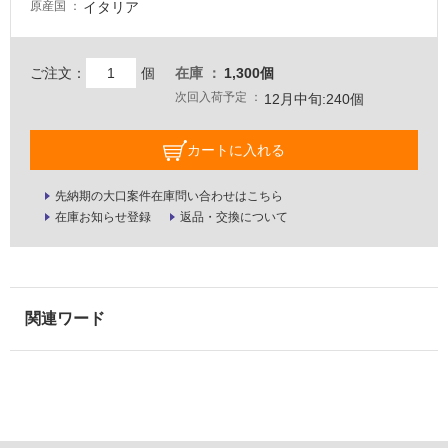
イタリア
原産国
壁・
屋
外
ご注文：
個
在庫
1,300個
次回入荷予定
壁・
12月中旬:240個
浴
カートに入れる
室
壁
先納期の大口案件在庫問い合わせはこちら
使
在庫お知らせ登録
返品・交換について
用
可
能
使
用
可
能
(寒
冷
地