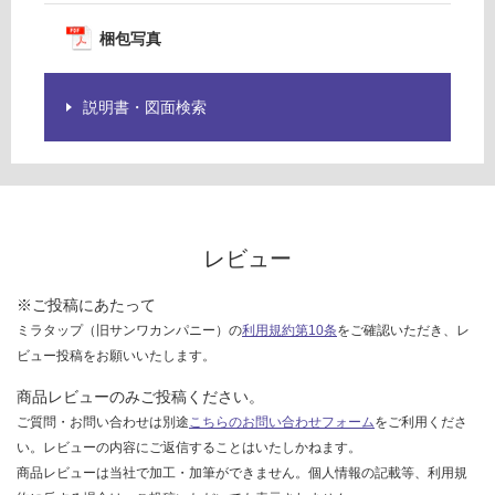
プ
グ
式
梱包写真
排
水
土足・遮
バ
説明書・図面検索
音・床暖
ル
ブ
対
サ
応
ー
し
ク
て
ル
い
レビュー
る
運賃表
※ご投稿にあたって
対
G
ミラタップ（旧サンワカンパニー）の
利用規約第10条
をご確認いただき、レ
応
ビュー投稿をお願いいたします。
し
運
て
商品レビューのみご投稿ください。
賃
い
ご質問・お問い合わせは別途
こちらのお問い合わせフォーム
をご利用くださ
合
る
計
い。レビューの内容にご返信することはいたしかねます。
が
:
商品レビューは当社で加工・加筆ができません。個人情報の記載等、利用規
制