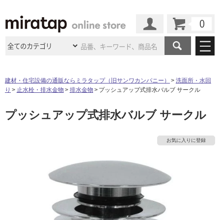
カート
マイページ
商品カテゴリ
建材・住宅設備の通販ならミラタップ（旧サンワカンパニー）
洗面所・水回
り
止水栓・排水金物
排水金物
プッシュアップ式排水バルブ サークル
施工事例
洗面所・水回り
タイル
プッシュアップ式排水バルブ サークル
ショールーム
タ
施工事例
法人案件納入事例
キッチン
浴室（風呂・
バスルー
ム）・
トイレ
ショールームの
ご案内
東京
ショールーム
イ
お気に入りに登録
ミラタップ
のあるくらし
お客様訪問
インタビュー
ドア（扉）・
建具・玄関
サポート
扉
エクステリア
（外構）
大阪
ショールーム
仙台
ショールーム
ル
店舗・施設事例
その他サービス
ご利用ガイド
初めての方へ
ウッドデッキ
フローリング・
床材
名古屋
ショールーム
京都
ショールーム
屋
ミラタップと
創る家
工事会社紹介
Coziコンシ
よくある質問
お問い合わせ
内
ASOLIE
ェルジュ
収納
インテリア・
家具
福岡
ショールーム
札幌スマート
ショールー
床・