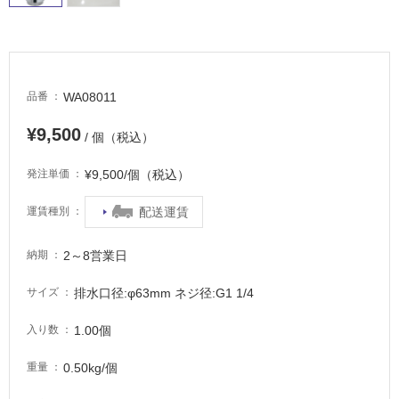
適
し
て
い
る
WA08011
品番
が
注
¥9,500
/ 個（税込）
意
が
¥9,500/個（税込）
発注単価
必
要
配送運賃
運賃種別
適
し
2～8営業日
納期
て
い
排水口径:φ63mm ネジ径:G1 1/4
サイズ
な
い
1.00個
入り数
0.50kg/個
重量
屋
内