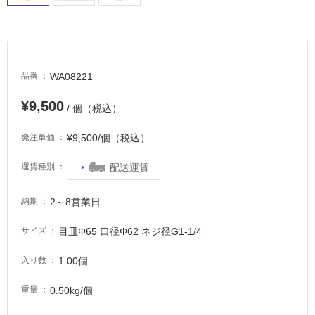
適
し
て
い
る
WA08221
品番
が
注
¥9,500
/ 個（税込）
意
が
¥9,500/個（税込）
発注単価
必
要
配送運賃
運賃種別
適
し
2～8営業日
納期
て
い
目皿Φ65 口径Φ62 ネジ径G1-1/4
サイズ
な
い
1.00個
入り数
0.50kg/個
重量
屋
内