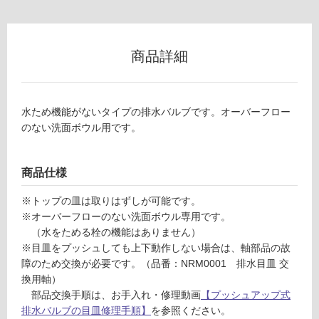
以
外)
使
商品詳細
用
不
可
水ため機能がないタイプの排水バルブです。オーバーフロー
のない洗面ボウル用です。
フ
商品仕様
W
A
ロ
※トップの皿は取りはずしが可能です。
0
※オーバーフローのない洗面ボウル専用です。
8
ー
（水をためる栓の機能はありません）
2
※目皿をプッシュしても上下動作しない場合は、軸部品の故
2
障のため交換が必要です。（品番：NRM0001 排水目皿 交
リ
1
換用軸）
排
部品交換手順は、お手入れ・修理動画
【プッシュアップ式
ン
水
排水バルブの目皿修理手順】
を参照ください。