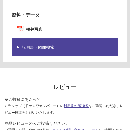
目
グ
皿
シ
資料・データ
ョ
土足・遮
ー
梱包写真
音・床暖
ト
A
対
7
応
説明書・図面検索
3
し
4
て
い
運賃表
る
G
対
レビュー
応
運
し
賃
※ご投稿にあたって
て
合
ミラタップ（旧サンワカンパニー）の
利用規約第10条
をご確認いただき、レ
い
計
ビュー投稿をお願いいたします。
る
:
が
商品レビューのみご投稿ください。
¥8
制
ご質問・お問い合わせは別途
こちらのお問い合わせフォーム
をご利用くださ