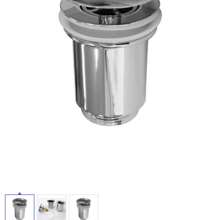
ム
修理お問い合わせ
クレーム公開
屋
自分らしい家づくり
最高のリノベ会社が
みつ
照明
ペット用品
横浜スマート
ショールー
外
SUVACO
かる
リノベりす
ム
ウェルビーみのお
HDC
説明書・図面検索
水まわり
3年保証
床・
BOX
内装用建材
パネル・壁材
浴
お役立ち情報
住まいの
スタイリング
室
ロートアイアン
天然石・石材
アイデア
床・
ミラタップ
チャンネル
駐
メンテナンス・
施工材
新商品
オンライン相談
車
場
非
常
に
適
し
て
い
る