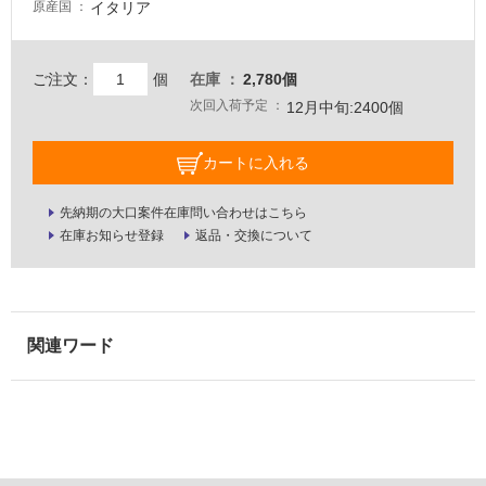
イタリア
原産国
壁・
屋
外
ご注文：
個
在庫
2,780個
次回入荷予定
壁・
12月中旬:2400個
浴
カートに入れる
室
壁
先納期の大口案件在庫問い合わせはこちら
使
在庫お知らせ登録
返品・交換について
用
可
能
使
用
可
能
(寒
冷
地