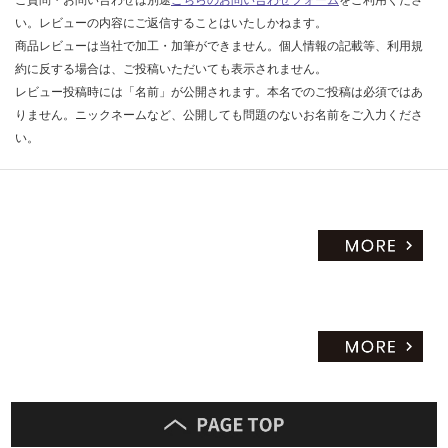
9
限
0/
い。レビューの内容にご返信することはいたしかねます。
あ
個
商品レビューは当社で加工・加筆ができません。個人情報の記載等、利用規
り
約に反する場合は、ご投稿いただいても表示されません。
の
レビュー投稿時には「名前」が公開されます。本名でのご投稿は必須ではあ
為
りません。ニックネームなど、公開しても問題のないお名前をご入力くださ
注
い。
意
が
必
要
※
商
品
仕
様
欄
を
ご
確
認
く