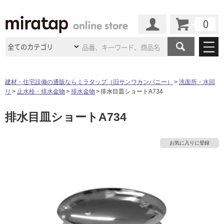
カート
マイページ
商品カテゴリ
建材・住宅設備の通販ならミラタップ（旧サンワカンパニー）
洗面所・水回
り
止水栓・排水金物
排水金物
排水目皿ショートA734
施工事例
洗面所・水回り
タイル
排水目皿ショートA734
ショールーム
タ
施工事例
法人案件納入事例
キッチン
浴室（風呂・
バスルー
ム）・
トイレ
ショールームの
ご案内
東京
ショールーム
イ
お気に入りに登録
ミラタップ
のあるくらし
お客様訪問
インタビュー
ドア（扉）・
建具・玄関
サポート
扉
エクステリア
（外構）
大阪
ショールーム
仙台
ショールーム
ル
店舗・施設事例
その他サービス
ご利用ガイド
初めての方へ
ウッドデッキ
フローリング・
床材
名古屋
ショールーム
京都
ショールーム
屋
ミラタップと
創る家
工事会社紹介
Coziコンシ
よくある質問
お問い合わせ
内
ASOLIE
ェルジュ
収納
インテリア・
家具
福岡
ショールーム
札幌スマート
ショールー
床・