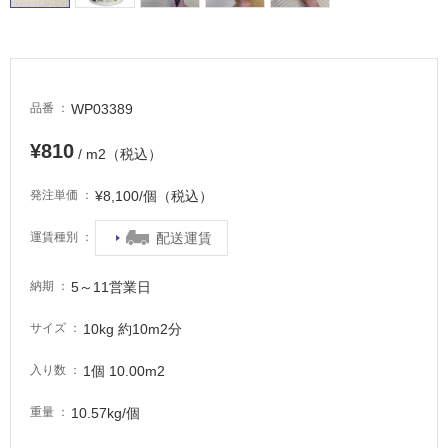
し
て
い
る
WP03389
品番
適
し
¥810
/ m2（税込）
て
い
¥8,100/個（税込）
発注単価
る
が
配送運賃
運賃種別
注
意
が
5～11営業日
納期
必
10kg 約10m2分
サイズ
要
適
1個 10.00m2
入り数
し
て
10.57kg/個
重量
い