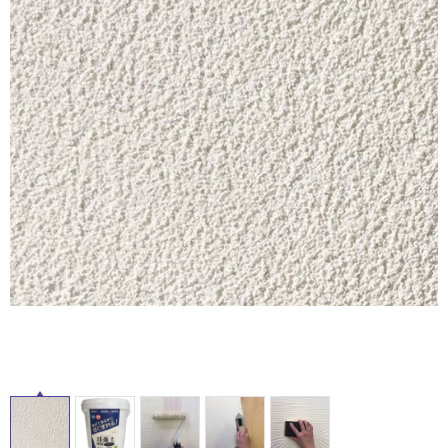
ム
修理お問い合わせ
クレーム公開
自分らしい家づくり
最高のリノベ会社が
みつ
照明
ペット用品
横浜スマート
ショールー
SUVACO
かる
リノベりす
屋
ム
ウェルビーみのお
HDC
説明書・図面検索
水まわり
3年保証
内
BOX
内装用建材
パネル・壁材
床・
お役立ち情報
住まいの
スタイリング
屋
ロートアイアン
天然石・石材
アイデア
外
ミラタップ
チャンネル
床・
メンテナンス・
施工材
新商品
オンライン相談
浴
室
床・
駐
車
場
非
常
に
適