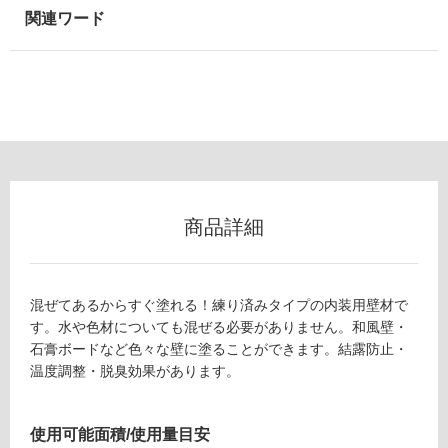
可
能
(寒
冷
地
以
外)
使
用
不
商品詳細
可
混ぜてあるからすぐ塗れる！練り済みタイプの内装用壁材で
す。水や色材についても混ぜる必要がありません。和風壁・
フ
石膏ボードなど色々な壁に塗ることができます。結露防止・
温度調整・脱臭効果があります。
ロ
ー
使用可能面積/使用量目安