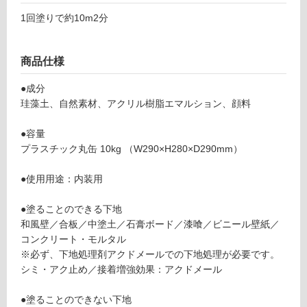
1回塗りで約10m2分
リ
ン
商品仕様
グ
●成分
珪藻土、自然素材、アクリル樹脂エマルション、顔料
土足・遮
●容量
音・床暖
プラスチック丸缶 10kg （W290×H280×D290mm）
対
W
●使用用途：内装用
応
P
し
0
●塗ることのできる下地
て
3
和風壁／合板／中塗土／石膏ボード／漆喰／ビニール壁紙／
い
3
コンクリート・モルタル
る
8
※必ず、下地処理剤アクドメールでの下地処理が必要です。
9
対
シミ・アク止め／接着増強効果：アクドメール
珪
応
藻
し
●塗ることのできない下地