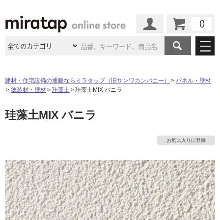
カート
マイページ
商品カテゴリ
建材・住宅設備の通販ならミラタップ（旧サンワカンパニー）
パネル・壁材
塗装材・壁材
珪藻土
珪藻土MIX バニラ
施工事例
洗面所・水回り
タイル
珪藻土MIX バニラ
ショールーム
施工事例
法人案件納入事例
キッチン
浴室（風呂・
バスルー
ム）・
トイレ
ショールームの
ご案内
東京
ショールーム
お気に入りに登録
ミラタップ
のあるくらし
お客様訪問
インタビュー
ドア（扉）・
建具・玄関
サポート
扉
エクステリア
（外構）
大阪
ショールーム
仙台
ショールーム
店舗・施設事例
タ
その他サービス
ご利用ガイド
初めての方へ
ウッドデッキ
フローリング・
床材
名古屋
ショールーム
京都
ショールーム
イ
ミラタップと
創る家
工事会社紹介
Coziコンシ
よくある質問
お問い合わせ
ASOLIE
ェルジュ
収納
インテリア・
家具
福岡
ショールーム
札幌スマート
ショールー
ル