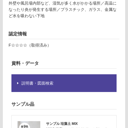
土
て
外壁や風呂場内部など、湿気が多く水がかかる場所／高温に
M
い
なったり炎が発生する場所／プラスチック、ガラス、金属な
IX
る
ど水を吸わない下地
バ
が
ニ
制
ラ
限
認定情報
あ
運賃表
F☆☆☆☆（取得済み）
り
F
の
為
資料・データ
注
運
意
賃
が
合
説明書・図面検索
必
計
要
:
※
¥1,
商
14
サンプル品
品
0/
仕
個
様
サンプル 珪藻土 MIX
欄