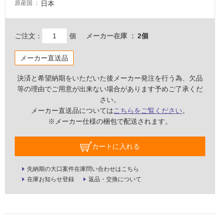
な
日本
原産国
い
ご注文：
個
メーカー在庫
2個
屋
内
メーカー直送品
壁・
屋
決済と希望納期をいただいた後メーカー発注を行う為、欠品
外
等の理由でご用意が出来ない場合があります予めご了承くだ
さい。
壁・
メーカー直送品については
こちらをご覧ください
。
浴
※メーカー仕様の梱包で配送されます。
室
壁
カートに入れる
使
用
先納期の大口案件在庫問い合わせはこちら
可
在庫お知らせ登録
返品・交換について
能
使
用