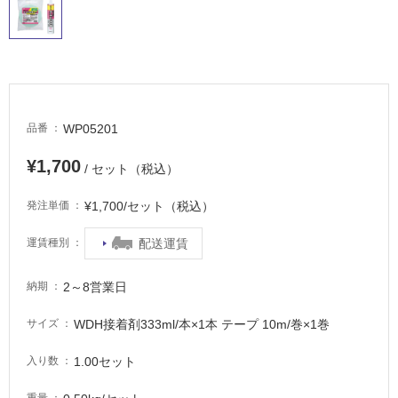
適
し
て
い
る
が
注
WP05201
品番
意
が
¥1,700
/ セット（税込）
必
要
¥1,700/セット（税込）
発注単価
適
配送運賃
運賃種別
し
て
い
2～8営業日
納期
な
い
WDH接着剤333ml/本×1本 テープ 10m/巻×1巻
サイズ
1.00セット
入り数
屋
内