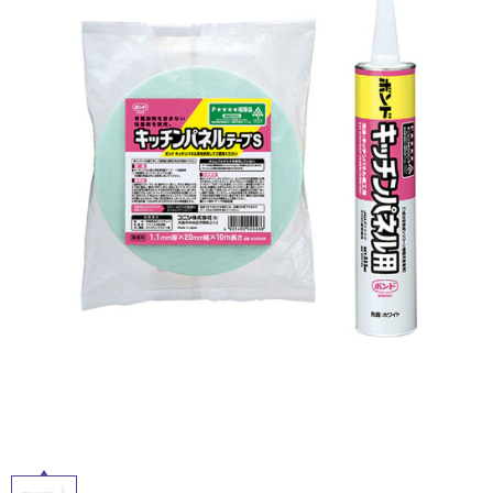
ム
修理お問い合わせ
クレーム公開
屋
自分らしい家づくり
最高のリノベ会社が
みつ
照明
ペット用品
横浜スマート
ショールー
外
SUVACO
かる
リノベりす
ム
ウェルビーみのお
HDC
説明書・図面検索
水まわり
3年保証
床・
BOX
内装用建材
パネル・壁材
浴
お役立ち情報
住まいの
スタイリング
室
ロートアイアン
天然石・石材
アイデア
床・
ミラタップ
チャンネル
駐
メンテナンス・
施工材
新商品
オンライン相談
車
場
非
常
に
適
し
て
い
る