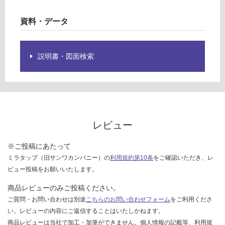
シ
限
あ
資料・データ
運賃表
り
G
の
W
為
説明書・図面検索
P
注
0
意
5
が
2
必
2
要
1
※
レビュー
キ
商
ッ
品
※ご投稿にあたって
チ
仕
ン
ミラタップ（旧サンワカンパニー）の
利用規約第10条
をご確認いただき、レ
様
パ
欄
ビュー投稿をお願いいたします。
ネ
を
商品レビューのみご投稿ください。
ル
ご
ご質問・お問い合わせは別途
こちらのお問い合わせフォーム
をご利用くださ
用
確
い。レビューの内容にご返信することはいたしかねます。
テ
認
商品レビューは当社で加工・加筆ができません。個人情報の記載等、利用規
ー
く