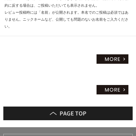
約に反する場合は、ご投稿いただいても表示されません。
プ
だ
S
レビュー投稿時には「名前」が公開されます。本名でのご投稿は必須ではあ
さ
コ
りません。ニックネームなど、公開しても問題のないお名前をご入力くださ
い
ニ
い。
対
シ
応
し
運賃表
て
H
い
な
運
い
賃
合
計
:
¥1,
15
0/
セ
ッ
ト