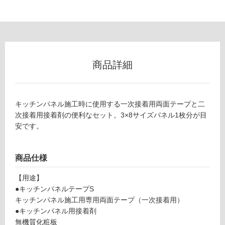
チ
以
ン
外)
パ
使
ネ
用
ル
不
用
商品詳細
可
施
工
キ
キッチンパネル施工時に使用する一次接着用両面テープと二
ッ
フ
次接着用接着剤の便利なセット。3×8サイズパネル1枚分が目
ト
安です。
3
ロ
×
8
商品仕様
サ
ー
イ
【用途】
ズ
リ
●キッチンパネルテープS
1
キッチンパネル施工用専用両面テープ（一次接着用）
枚
ン
●キッチンパネル用接着剤
-
無機質化粧板