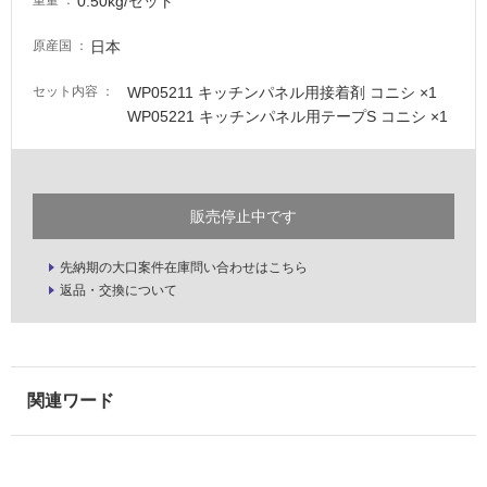
0.50kg/セット
重量
壁・
日本
原産国
屋
外
WP05211 キッチンパネル用接着剤 コニシ ×1
セット内容
壁・
WP05221 キッチンパネル用テープS コニシ ×1
浴
室
壁
販売停止中です
使
用
先納期の大口案件在庫問い合わせはこちら
可
W
返品・交換について
能
P
0
使
5
用
2
可
0
能
1
(寒
キ
冷
ッ
地