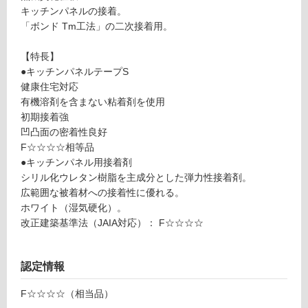
W
キッチンパネルの接着。
グ
P
「ボンド Tm工法」の二次接着用。
0
5
土足・遮
【特長】
2
音・床暖
●キッチンパネルテープS
1
健康住宅対応
対
1
有機溶剤を含まない粘着剤を使用
応
キ
初期接着強
し
ッ
凹凸面の密着性良好
て
チ
F☆☆☆☆相等品
い
ン
●キッチンパネル用接着剤
る
パ
シリル化ウレタン樹脂を主成分とした弾力性接着剤。
ネ
対
広範囲な被着材への接着性に優れる。
ル
応
ホワイト（湿気硬化）。
用
し
改正建築基準法（JAIA対応）： F☆☆☆☆
接
て
着
い
剤
認定情報
る
コ
が
ニ
F☆☆☆☆（相当品）
制