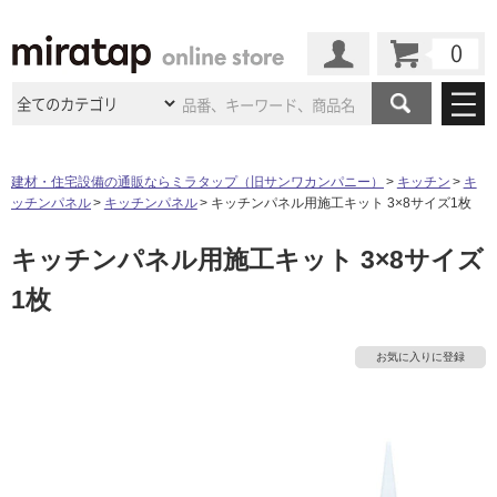
カート
マイページ
商品カテゴリ
建材・住宅設備の通販ならミラタップ（旧サンワカンパニー）
キッチン
キ
ッチンパネル
キッチンパネル
キッチンパネル用施工キット 3×8サイズ1枚
施工事例
洗面所・水回り
タイル
キッチンパネル用施工キット 3×8サイズ
ショールーム
タ
施工事例
法人案件納入事例
キッチン
浴室（風呂・
バスルー
1枚
ム）・
トイレ
ショールームの
ご案内
東京
ショールーム
イ
ミラタップ
のあるくらし
お客様訪問
インタビュー
ドア（扉）・
建具・玄関
サポート
扉
エクステリア
（外構）
お気に入りに登録
大阪
ショールーム
仙台
ショールーム
ル
店舗・施設事例
その他サービス
ご利用ガイド
初めての方へ
ウッドデッキ
フローリング・
床材
名古屋
ショールーム
京都
ショールーム
屋
ミラタップと
創る家
工事会社紹介
Coziコンシ
よくある質問
お問い合わせ
内
ASOLIE
ェルジュ
収納
インテリア・
家具
福岡
ショールーム
札幌スマート
ショールー
床・