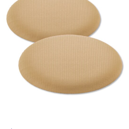
ム
修理お問い合わせ
クレーム公開
屋
自分らしい家づくり
最高のリノベ会社が
みつ
照明
ペット用品
横浜スマート
ショールー
外
SUVACO
かる
リノベりす
ム
ウェルビーみのお
HDC
説明書・図面検索
水まわり
3年保証
床・
BOX
内装用建材
パネル・壁材
浴
お役立ち情報
住まいの
スタイリング
室
ロートアイアン
天然石・石材
アイデア
床・
ミラタップ
チャンネル
駐
メンテナンス・
施工材
新商品
オンライン相談
車
場
非
常
に
適
し
て
い
る