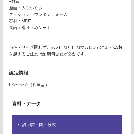
●材質
マ
グ
座面：人工いぐさ
カ
クッション：ウレタンフォーム
ロ
芯材：MDF
ン
土足・遮
裏面：滑り止めシート
φ
音・床暖
4
対
0
※色・サイズ問わず、neoTTMとTTMマカロンの合計が13枚
応
0
を超えるご注文は納期問合せが必要です。
し
サ
て
ン
い
ド
認定情報
る
ベ
ー
対
F☆☆☆☆（相当品）
ジ
応
ュ
し
2
て
資料・データ
枚
い
セ
る
ッ
が
説明書・図面検索
ト
制