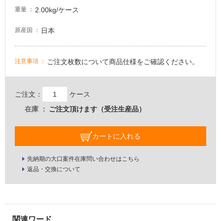
2.00kg/ケース
壁・
重量
屋
日本
原産国
外
壁・
浴
ご注文枚数について商品仕様をご確認ください。
注意事項
室
壁
ご注文：
ケース
使
在庫
ご注文頂けます（受注生産品）
用
可
カートに入れる
能
使
先納期の大口案件在庫問い合わせはこちら
用
返品・交換について
可
能
(寒
冷
地