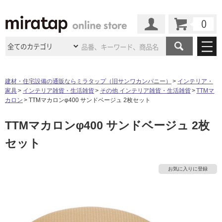
カート
マイページ
商品カテゴリ
建材・住宅設備の通販ならミラタップ（旧サンワカンパニー）
インテリア・
家具
インテリア雑貨・生活雑貨
その他 インテリア雑貨・生活雑貨
TTMマ
施工事例
洗面所・水回り
タイル
カロン
TTMマカロンφ400 サンドベージュ 2枚セット
ショールーム
タ
施工事例
法人案件納入事例
TTMマカロンφ400 サンドベージュ 2枚
キッチン
浴室（風呂・
バスルー
ム）・
トイレ
ショールームの
ご案内
東京
ショールーム
セット
イ
ミラタップ
のあるくらし
お客様訪問
インタビュー
ドア（扉）・
建具・玄関
サポート
扉
エクステリア
（外構）
大阪
ショールーム
仙台
ショールーム
ル
店舗・施設事例
お気に入りに登録
その他サービス
ご利用ガイド
初めての方へ
ウッドデッキ
フローリング・
床材
名古屋
ショールーム
京都
ショールーム
屋
ミラタップと
創る家
工事会社紹介
Coziコンシ
よくある質問
お問い合わせ
内
ASOLIE
ェルジュ
収納
インテリア・
家具
福岡
ショールーム
札幌スマート
ショールー
床・