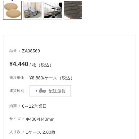
適
し
て
い
る
が
注
意
ZA08569
品番
が
必
¥4,440
/ 枚（税込）
要
¥8,880/ケース（税込）
発注単価
適
し
配送運賃
運賃種別
て
い
6～12営業日
な
納期
い
Ф400×H40mm
サイズ
屋
1ケース 2.00枚
入り数
内