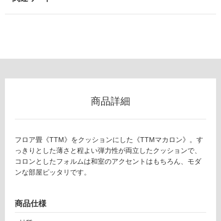
以
外)
使
用
不
可
商品詳細
フ
Z
A
ロ
0
フロア畳《TTM》をクッションにした《TTMマカロン》。す
8
っきりとした薄さと程よい弾力性が両立したクッションで、
ー
5
コロンとしたフォルムは和室のアクセントはもちろん、モダ
6
ンな部屋ピッタリです。
9
リ
T
T
商品仕様
ン
M