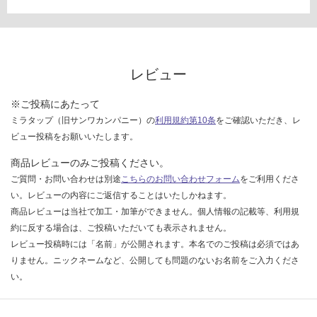
限
運賃表
あ
G
り
の
運
為
レビュー
賃
注
合
意
※ご投稿にあたって
計
が
ミラタップ（旧サンワカンパニー）の
利用規約第10条
をご確認いただき、レ
:
必
ビュー投稿をお願いいたします。
¥8
要
9
※
商品レビューのみご投稿ください。
0/
商
ご質問・お問い合わせは別途
こちらのお問い合わせフォーム
をご利用くださ
ケ
品
い。レビューの内容にご返信することはいたしかねます。
ー
仕
商品レビューは当社で加工・加筆ができません。個人情報の記載等、利用規
ス
様
約に反する場合は、ご投稿いただいても表示されません。
欄
レビュー投稿時には「名前」が公開されます。本名でのご投稿は必須ではあ
を
りません。ニックネームなど、公開しても問題のないお名前をご入力くださ
ご
い。
確
認
く