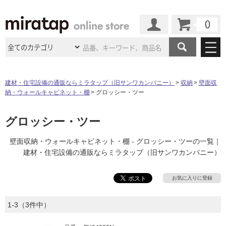
カート
マイページ
商品カテゴリ
建材・住宅設備の通販ならミラタップ（旧サンワカンパニー）
収納
壁面収
納・ウォールキャビネット・棚
グロッシー・ツー
施工事例
洗面所・水回り
タイル
ショールーム
グロッシー・ツー
施工事例
法人案件納入事例
キッチン
浴室（風呂・
バスルー
ム）・
トイレ
ショールームの
ご案内
東京
ショールーム
壁面収納・ウォールキャビネット・棚 - グロッシー・ツーの一覧｜
ミラタップ
のあるくらし
お客様訪問
インタビュー
ドア（扉）・
建具・玄関
建材・住宅設備の通販ならミラタップ（旧サンワカンパニー）
サポート
扉
エクステリア
（外構）
大阪
ショールーム
仙台
ショールーム
店舗・施設事例
その他サービス
お気に入りに登録
ご利用ガイド
初めての方へ
ウッドデッキ
フローリング・
床材
名古屋
ショールーム
京都
ショールーム
ミラタップと
創る家
工事会社紹介
Coziコンシ
1-3（3件中）
よくある質問
お問い合わせ
ASOLIE
ェルジュ
収納
インテリア・
家具
福岡
ショールーム
札幌スマート
ショールー