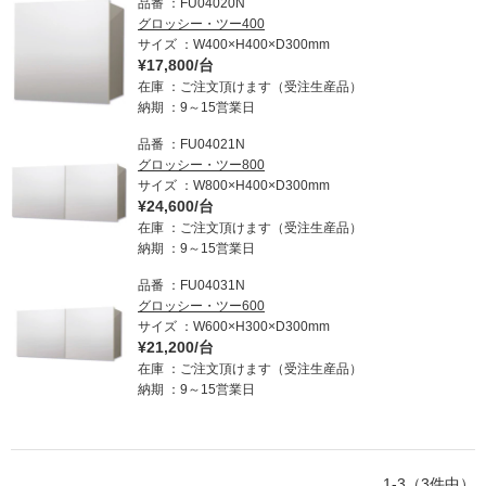
品番
FU04020N
ム
修理お問い合わせ
クレーム公開
グロッシー・ツー400
自分らしい家づくり
最高のリノベ会社が
みつ
照明
ペット用品
横浜スマート
ショールー
サイズ
W400×H400×D300mm
SUVACO
かる
リノベりす
¥17,800/台
ム
ウェルビーみのお
HDC
説明書・図面検索
水まわり
3年保証
BOX
在庫
ご注文頂けます（受注生産品）
内装用建材
パネル・壁材
納期
9～15営業日
お役立ち情報
住まいの
スタイリング
品番
FU04021N
ロートアイアン
天然石・石材
アイデア
グロッシー・ツー800
サイズ
W800×H400×D300mm
ミラタップ
チャンネル
メンテナンス・
施工材
新商品
¥24,600/台
オンライン相談
在庫
ご注文頂けます（受注生産品）
納期
9～15営業日
品番
FU04031N
グロッシー・ツー600
サイズ
W600×H300×D300mm
¥21,200/台
在庫
ご注文頂けます（受注生産品）
納期
9～15営業日
1-3（3件中）