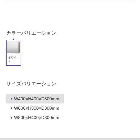
使
用
可
能
カラーバリエーション
使
用
可
ホワイ
能
ト
(寒
冷
地
サイズバリエーション
以
外)
W400×H400×D300mm
使
W600×H300×D300mm
用
W800×H400×D300mm
不
可