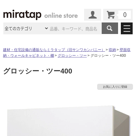
カート
マイページ
商品カテゴリ
建材・住宅設備の通販ならミラタップ（旧サンワカンパニー）
収納
壁面収
納・ウォールキャビネット・棚
グロッシー・ツー
グロッシー・ツー400
施工事例
洗面所・水回り
タイル
グロッシー・ツー400
ショールーム
施工事例
法人案件納入事例
キッチン
浴室（風呂・
バスルー
ム）・
トイレ
ショールームの
ご案内
東京
ショールーム
お気に入りに登録
ミラタップ
のあるくらし
お客様訪問
インタビュー
ドア（扉）・
建具・玄関
サポート
扉
エクステリア
（外構）
大阪
ショールーム
仙台
ショールーム
店舗・施設事例
その他サービス
ご利用ガイド
初めての方へ
ウッドデッキ
フローリング・
床材
名古屋
ショールーム
京都
ショールーム
ミラタップと
創る家
工事会社紹介
Coziコンシ
よくある質問
お問い合わせ
ASOLIE
ェルジュ
収納
インテリア・
家具
福岡
ショールーム
札幌スマート
ショールー