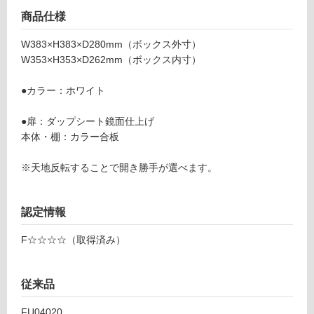
U
て
商品仕様
0
い
4
る
W383×H383×D280mm（ボックス外寸）
0
W353×H353×D262mm（ボックス内寸）
2
対
0
応
●カラー：ホワイト
N
し
グロ
て
●扉：ダップシート鏡面仕上げ
ッシ
い
本体・棚：カラー合板
ー・
る
ツー
が
※天地反転することで開き勝手が選べます。
400
制
限
運賃表
あ
認定情報
D
り
の
F☆☆☆☆（取得済み）
為
運
注
賃
意
従来品
合
が
計
FU04020
必