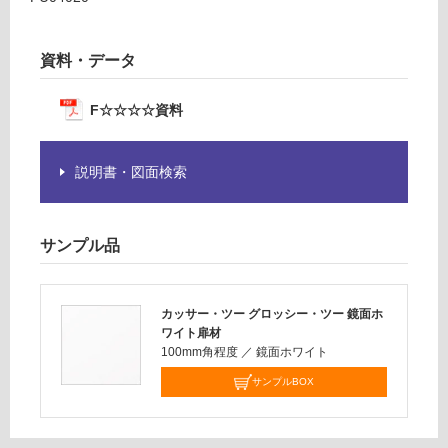
:
要
¥2,
※
58
資料・データ
商
0/
品
台
仕
F☆☆☆☆資料
様
欄
説明書・図面検索
を
ご
確
認
サンプル品
く
だ
さ
カッサー・ツー グロッシー・ツー 鏡面ホ
い
ワイト扉材
100mm角程度
／
鏡面ホワイト
対
応
サンプルBOX
し
て