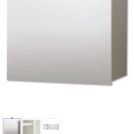
ム
修理お問い合わせ
クレーム公開
自分らしい家づくり
最高のリノベ会社が
みつ
照明
ペット用品
横浜スマート
ショールー
SUVACO
かる
リノベりす
タ
ム
ウェルビーみのお
HDC
説明書・図面検索
水まわり
3年保証
BOX
内装用建材
パネル・壁材
イ
お役立ち情報
住まいの
スタイリング
ロートアイアン
天然石・石材
アイデア
ル
ミラタップ
チャンネル
メンテナンス・
施工材
新商品
オンライン相談
屋
内
床・
屋
外
床・
浴
室
床・
駐