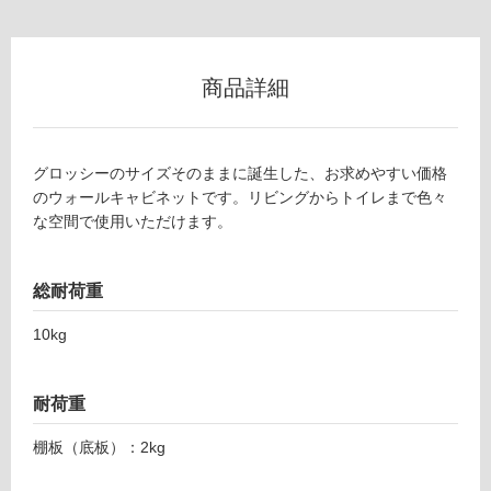
フ
商品詳細
ロ
ー
グロッシーのサイズそのままに誕生した、お求めやすい価格
のウォールキャビネットです。リビングからトイレまで色々
リ
な空間で使用いただけます。
ン
総耐荷重
グ
10kg
土足・遮
音・床暖
耐荷重
対
棚板（底板）：2kg
応
F
し