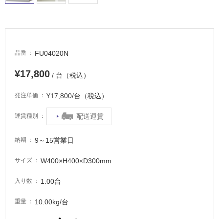
車
場
非
常
FU04020N
品番
に
適
¥17,800
/ 台（税込）
し
て
¥17,800/台（税込）
発注単価
い
る
配送運賃
運賃種別
適
9～15営業日
し
納期
て
W400×H400×D300mm
サイズ
い
る
1.00台
入り数
が
注
10.00kg/台
重量
意
が