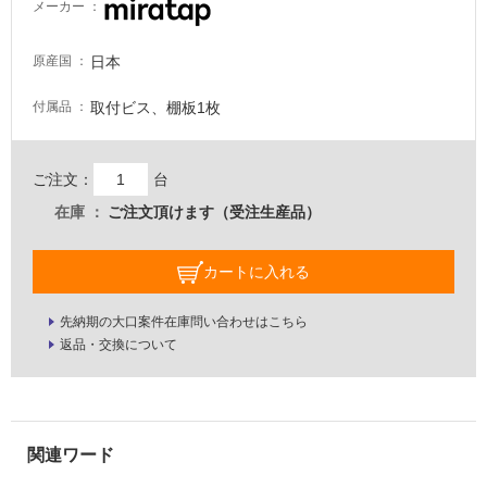
メーカー
必
要
日本
原産国
適
し
取付ビス、棚板1枚
付属品
て
い
な
ご注文：
台
い
在庫
ご注文頂けます（受注生産品）
屋
カートに入れる
内
壁・
先納期の大口案件在庫問い合わせはこちら
屋
返品・交換について
外
壁・
浴
室
壁