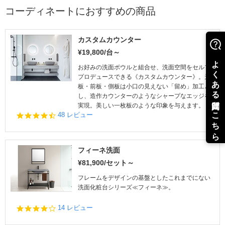
コーディネートにおすすめの商品
カスタムカウンター
¥19,800/台～
お好みの洗面ボウルと組合せ、洗面空間をセルフ
プロデュースできる《カスタムカウンター》。天
板・前板・側板は小口の見えない「留め」加工と
し、造作カウンターのようなシャープなエッジを
実現。美しい一枚板のような印象を与えます。
4.
48 レビュー
5
s
t
a
フィーネ洗面
r
¥81,900/セット～
r
a
フレームをデザインの基盤としたこれまでにない
t
洗面化粧台シリーズ≪フィーネ≫。
i
n
4.
14 レビュー
g
2
s