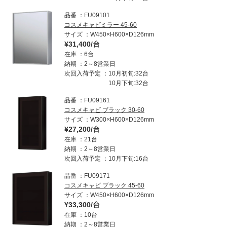
品番
FU09101
コスメキャビミラー 45-60
サイズ
W450×H600×D126mm
¥31,400/台
在庫
6台
納期
2～8営業日
次回入荷予定
10月初旬:32台
10月下旬:32台
品番
FU09161
コスメキャビ ブラック 30-60
サイズ
W300×H600×D126mm
¥27,200/台
在庫
21台
納期
2～8営業日
次回入荷予定
10月下旬:16台
品番
FU09171
コスメキャビ ブラック 45-60
サイズ
W450×H600×D126mm
¥33,300/台
在庫
10台
納期
2～8営業日