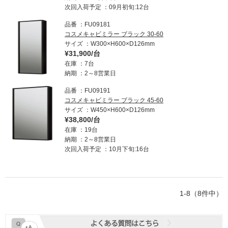
次回入荷予定
09月初旬:12台
品番
FU09181
コスメキャビミラー ブラック 30-60
サイズ
W300×H600×D126mm
¥31,900/台
在庫
7台
納期
2～8営業日
品番
FU09191
コスメキャビミラー ブラック 45-60
サイズ
W450×H600×D126mm
¥38,800/台
在庫
19台
納期
2～8営業日
次回入荷予定
10月下旬:16台
1-8（8件中）