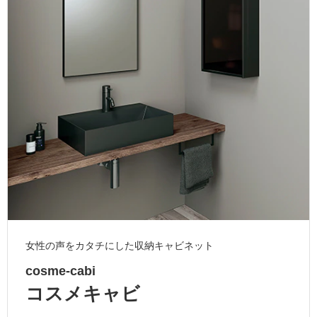
ム
修理お問い合わせ
クレーム公開
自分らしい家づくり
最高のリノベ会社が
みつ
照明
ペット用品
横浜スマート
ショールー
SUVACO
かる
リノベりす
ム
ウェルビーみのお
HDC
説明書・図面検索
水まわり
3年保証
BOX
内装用建材
パネル・壁材
お役立ち情報
住まいの
スタイリング
ロートアイアン
天然石・石材
アイデア
ミラタップ
チャンネル
メンテナンス・
施工材
新商品
オンライン相談
女性の声をカタチにした収納キャビネット
cosme-cabi
コスメキャビ