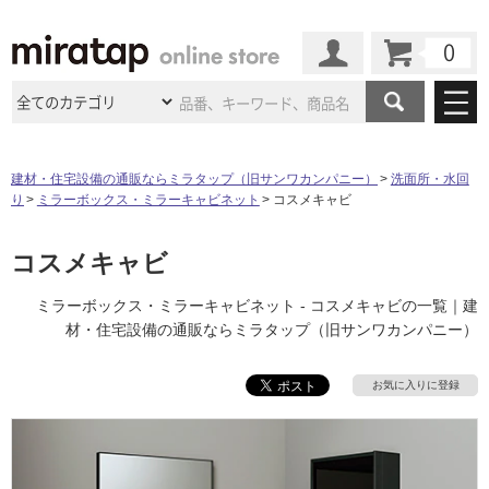
カート
マイページ
商品カテゴリ
建材・住宅設備の通販ならミラタップ（旧サンワカンパニー）
洗面所・水回
り
ミラーボックス・ミラーキャビネット
コスメキャビ
施工事例
洗面所・水回り
タイル
ショールーム
コスメキャビ
施工事例
法人案件納入事例
キッチン
浴室（風呂・
バスルー
ム）・
トイレ
ショールームの
ご案内
東京
ショールーム
ミラーボックス・ミラーキャビネット - コスメキャビの一覧｜建
ミラタップ
のあるくらし
お客様訪問
インタビュー
ドア（扉）・
建具・玄関
材・住宅設備の通販ならミラタップ（旧サンワカンパニー）
サポート
扉
エクステリア
（外構）
大阪
ショールーム
仙台
ショールーム
店舗・施設事例
その他サービス
お気に入りに登録
ご利用ガイド
初めての方へ
ウッドデッキ
フローリング・
床材
名古屋
ショールーム
京都
ショールーム
ミラタップと
創る家
工事会社紹介
Coziコンシ
よくある質問
お問い合わせ
ASOLIE
ェルジュ
収納
インテリア・
家具
福岡
ショールーム
札幌スマート
ショールー