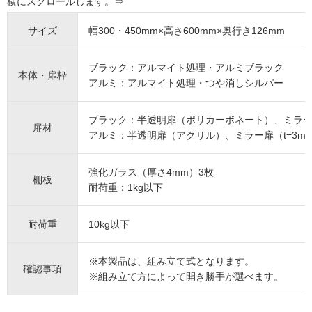
サイズ
幅300・450mm×高さ600mm×奥行き126mm
ブラック：アルマイト処理・アルミブラック
本体・扉枠
アルミ：アルマイト処理・つや消しシルバー
ブラック：半透明扉（ポリカーボネート）、ミラー扉
扉材
アルミ：半透明扉（アクリル）、ミラー扉（t=3mm
強化ガラス（厚さ4mm）3枚
棚板
耐荷重：1kg以下
耐荷重
10kg以下
※本製品は、組み立て式となります。
確認事項
※組み立て方によって開き勝手が選べます。