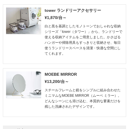
t
a
tower ランドリーアクセサリー
r
¥1,870/台～
r
a
白と黒を基調としたモノトーンでおしゃれな収納
t
シリーズ「tower（タワー）」から、ランドリーで
i
使える収納アイテムをご用意しました。かさばる
n
ハンガーや掃除用具もすっきりと収納させ、毎日
g
使うランドリースペースを清潔・快適な空間にし
てくれます。
MOEBE MIRROR
¥13,200/台～
スチールフレームと鏡をシンプルに組み合わせた
ミニマムなMOEBE MIRROR（ムーベ ミラー）。
どんなシーンにも溶け込む、本質的な要素だけを
残した洗練されたデザインです。