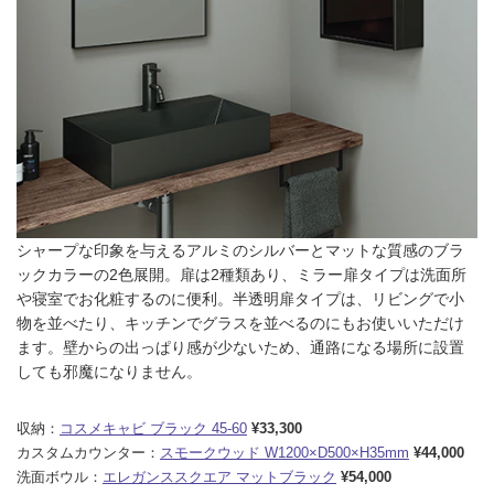
シャープな印象を与えるアルミのシルバーとマットな質感のブラ
ックカラーの2色展開。扉は2種類あり、ミラー扉タイプは洗面所
や寝室でお化粧するのに便利。半透明扉タイプは、リビングで小
物を並べたり、キッチンでグラスを並べるのにもお使いいただけ
ます。壁からの出っぱり感が少ないため、通路になる場所に設置
しても邪魔になりません。
収納：
コスメキャビ ブラック 45-60
¥33,300
カスタムカウンター：
スモークウッド W1200×D500×H35mm
¥44,000
洗面ボウル：
エレガンススクエア マットブラック
¥54,000