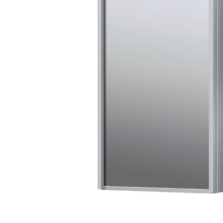
タイル
フローリ
ング
屋内床・
屋外床・
土足・遮
浴室床・
音・床暖
駐車場