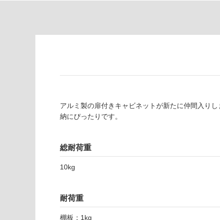
注
適
意
し
が
て
必
い
要
な
※
い
商
屋内壁・屋外
品
壁・浴室壁
仕
様
使用可
アルミ製の扉付きキャビネットが新たに仲間入りし
欄
能
納にぴったりです。
を
ご
使用可
確
総耐荷重
能
認
(寒冷地
く
10kg
以外)
だ
さ
使用不
い
耐荷重
可
対
棚板：1kg