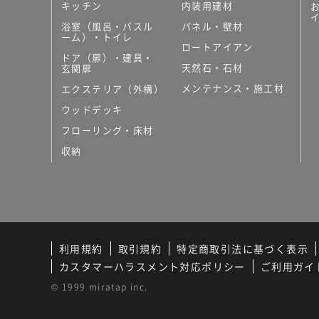
キッチン
内装用建材
浴室（風呂・バスル
パネル・壁材
ーム）・トイレ
ロートアイアン
ドア（扉）・建具・
天然石・石材
玄関扉
メンテナンス・施工材
エクステリア（外構）
ウッドデッキ
フローリング・床材
収納
利用規約
取引規約
特定商取引法に基づく表示
カスタマーハラスメント対応ポリシー
ご利用ガイ
© 1999 miratap inc.