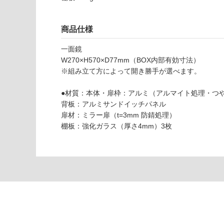
応
し
て
商品仕様
い
F
な
一面鏡
U
い
W270×H570×D77mm（BOX内部有効寸法）
0
※組み立て方によって開き勝手が選べます。
9
0
●材質：本体・扉枠：アルミ（アルマイト処理・つ
9
背板：アルミサンドイッチパネル
1
扉材：ミラー扉（t=3mm 防錆処理）
コ
棚板：強化ガラス（厚さ4mm）3枚
ス
メ
キ
ャ
ビ
ミ
ラ
ー
3