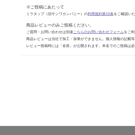
0-
※ご投稿にあたって
6
ミラタップ（旧サンワカンパニー）の
利用規約第10条
をご確認い
0
商品レビューのみご投稿ください。
運賃表
ご質問・お問い合わせは別途
こちらのお問い合わせフォーム
をご利
D
商品レビューは当社で加工・加筆ができません。個人情報の記載等
レビュー投稿時には「名前」が公開されます。本名でのご投稿は必
運
賃
合
計
:
¥2,
58
0/
台