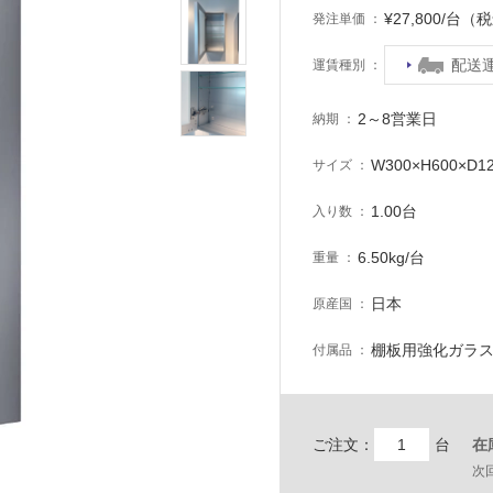
¥27,800/台（
発注単価
配送
運賃種別
2～8営業日
納期
W300×H600×D1
サイズ
1.00台
入り数
6.50kg/台
重量
日本
原産国
棚板用強化ガラス
付属品
ご注文：
台
在
次