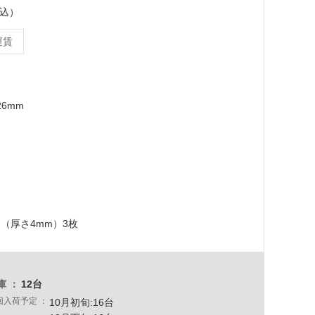
税込）
運賃
26mm
（厚さ4mm）3枚
庫
12台
回入荷予定
10月初旬:16台