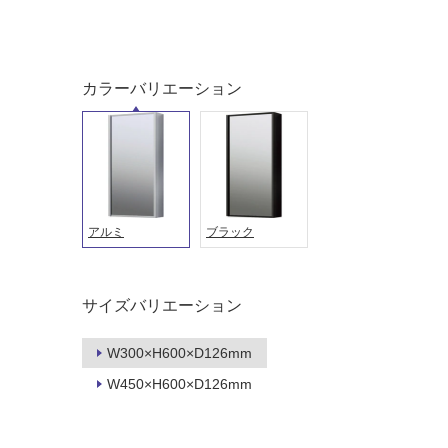
対
非
応
常
し
に
カラーバリエーション
て
適
い
し
る
て
い
対
る
応
し
適
て
アルミ
ブラック
し
い
て
る
い
が
る
サイズバリエーション
制
が
限
注
W300×H600×D126mm
あ
意
W450×H600×D126mm
り
が
の
必
為
要