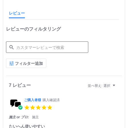
i
n
レビュー
g
レビューのフィルタリング
S
フィルター追加
e
a
r
c
h
7 レビュー
並べ替え:
選択
R
e
v
ご購入者様
購入確認済
i
5.
e
0
w
s
施主 or プロ:
施主
s
t
a
たいへん使いやすい