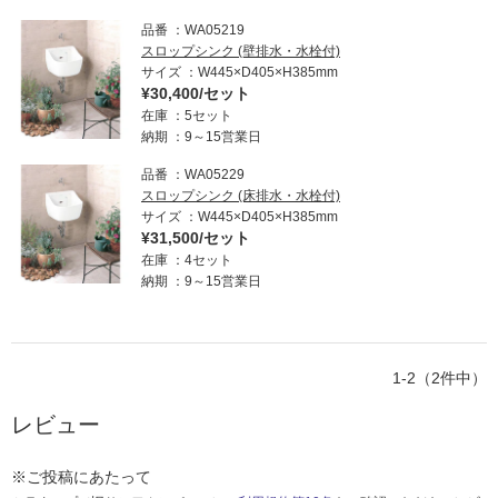
ム
修理お問い合わせ
クレーム公開
自分らしい家づくり
最高のリノベ会社が
みつ
品番
WA05219
照明
ペット用品
横浜スマート
ショールー
SUVACO
かる
リノベりす
スロップシンク (壁排水・水栓付)
ム
ウェルビーみのお
HDC
サイズ
W445×D405×H385mm
説明書・図面検索
水まわり
3年保証
BOX
内装用建材
パネル・壁材
¥30,400/セット
在庫
5セット
お役立ち情報
住まいの
スタイリング
納期
9～15営業日
ロートアイアン
天然石・石材
アイデア
品番
WA05229
ミラタップ
チャンネル
スロップシンク (床排水・水栓付)
メンテナンス・
施工材
新商品
オンライン相談
サイズ
W445×D405×H385mm
¥31,500/セット
在庫
4セット
納期
9～15営業日
1-2（2件中）
レビュー
※ご投稿にあたって