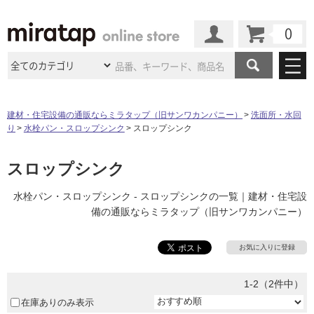
カート
マイページ
商品カテゴリ
建材・住宅設備の通販ならミラタップ（旧サンワカンパニー）
洗面所・水回
り
水栓パン・スロップシンク
スロップシンク
施工事例
洗面所・水回り
タイル
ショールーム
スロップシンク
施工事例
法人案件納入事例
キッチン
浴室（風呂・
バスルー
ム）・
トイレ
ショールームの
ご案内
東京
ショールーム
水栓パン・スロップシンク - スロップシンクの一覧｜建材・住宅設
ミラタップ
のあるくらし
お客様訪問
インタビュー
ドア（扉）・
建具・玄関
備の通販ならミラタップ（旧サンワカンパニー）
サポート
扉
エクステリア
（外構）
大阪
ショールーム
仙台
ショールーム
店舗・施設事例
その他サービス
お気に入りに登録
ご利用ガイド
初めての方へ
ウッドデッキ
フローリング・
床材
名古屋
ショールーム
京都
ショールーム
ミラタップと
創る家
工事会社紹介
Coziコンシ
1-2（2件中）
よくある質問
お問い合わせ
ASOLIE
ェルジュ
収納
インテリア・
家具
在庫ありのみ表示
福岡
ショールーム
札幌スマート
ショールー