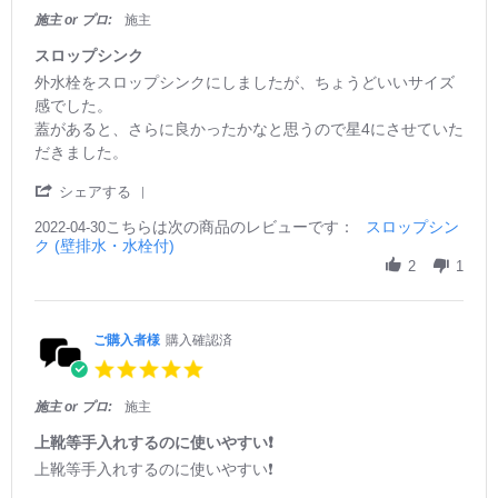
o
デ
w
4
s
台
施主 or プロ:
施主
n
ザ
b
t
を
2
イ
y
a
撤
スロップシンク
3
ン
ご
r
去
R
r
外水栓をスロップシンクにしましたが、ちょうどいいサイズ
J
良
購
r
し
e
e
u
し
入
感でした。
a
て
v
v
n
者
蓋があると、さらに良かったかなと思うので星4にさせていた
t
こ
i
i
2
様
i
の
だきました。
e
e
0
o
n
商
w
w
2
n
g
品
'
b
s
シェアする
4
2
を
S
y
t
3
使
こちらは次の商品のレビューです：
h
スロップシン
2022-04-30
ご
a
J
わ
ク (壁排水・水栓付)
a
購
t
u
せ
r
2
1
入
i
n
て
e
者
n
2
い
R
様
g
0
た
e
o
ス
2
だ
v
ご購入者様
購入確認済
n
ロ
4
き
i
3
ッ
5.
ま
e
0
プ
0
し
w
A
シ
s
施主 or プロ:
施主
た
b
p
ン
t
少
y
r
ク
a
上靴等手入れするのに使いやすい❗
し
ご
2
r
R
r
上靴等手入れするのに使いやすい❗
洗
購
0
r
e
e
濯
入
2
a