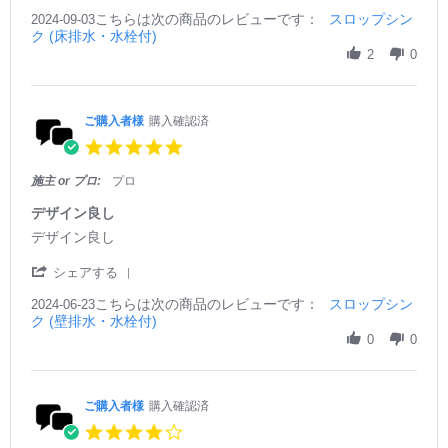
S
y
t
p
こちらは次の商品のレビューです：
h
スロップシン
2024-09-03
ご
a
r
ク (床排水・水栓付)
a
購
t
2
r
2
0
入
i
0
e
者
n
2
R
様
g
6
e
o
お
v
ご購入者様
購入確認済
n
風
i
3
呂
5.
e
S
を
0
w
e
リ
s
施主 or プロ:
プロ
b
p
フ
t
y
2
ォ
a
デザイン良し
ご
0
ー
r
R
r
デザイン良し
購
2
ム
r
e
e
入
4
し
a
v
v
'
シェアする
者
た
t
i
i
S
様
の
i
e
e
こちらは次の商品のレビューです：
h
スロップシン
2024-06-23
o
で
n
w
w
ク (壁排水・水栓付)
a
n
し
g
b
s
r
0
0
3
が
y
t
e
S
脱
ご
a
R
e
衣
購
t
e
p
場
入
i
v
ご購入者様
購入確認済
2
の
者
n
i
0
4.
洗
様
g
e
2
0
面