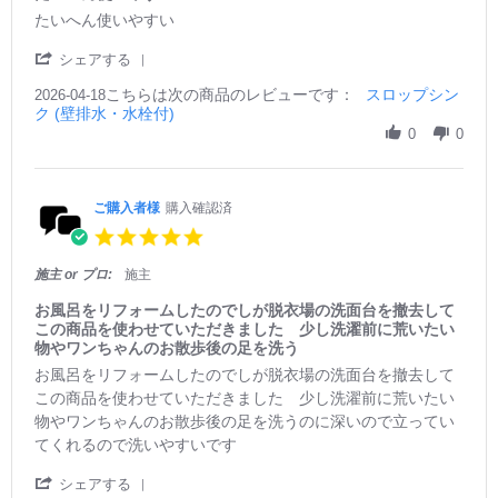
r
R
r
たいへん使いやすい
r
e
e
a
v
v
'
シェアする
t
i
i
S
i
e
e
こちらは次の商品のレビューです：
h
スロップシン
2026-04-18
n
w
w
ク (壁排水・水栓付)
a
g
b
s
r
0
0
y
t
e
ご
a
R
購
t
e
入
i
v
ご購入者様
購入確認済
者
n
i
5.
様
g
e
0
o
た
w
s
施主 or プロ:
施主
n
い
b
t
1
へ
y
a
お風呂をリフォームしたのでしが脱衣場の洗面台を撤去して
8
ん
ご
r
この商品を使わせていただきました 少し洗濯前に荒いたい
A
使
購
r
物やワンちゃんのお散歩後の足を洗う
p
い
入
a
R
r
お風呂をリフォームしたのでしが脱衣場の洗面台を撤去して
r
や
者
t
e
e
2
す
様
この商品を使わせていただきました 少し洗濯前に荒いたい
i
v
v
0
い
o
物やワンちゃんのお散歩後の足を洗うのに深いので立ってい
n
i
i
2
n
g
てくれるので洗いやすいです
e
e
6
1
w
w
8
'
b
s
シェアする
A