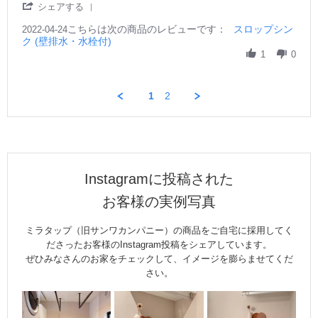
v
v
'
前
シェアする
者
2
t
i
i
S
に
様
i
e
e
こちらは次の商品のレビューです：
h
スロップシン
2022-04-24
荒
o
n
w
w
ク (壁排水・水栓付)
a
い
n
g
b
s
r
1
0
た
3
y
t
e
い
0
ご
a
R
物
A
購
t
e
や
p
1
2
入
i
v
ワ
r
者
n
i
ン
2
様
g
e
ち
0
o
上
w
ゃ
2
n
靴
b
ん
2
2
等
y
の
4
手
ご
お
Instagramに投稿された
A
入
購
散
p
れ
入
お客様の実例写真
歩
r
す
者
後
2
る
様
の
ミラタップ（旧サンワカンパニー）の商品をご自宅に採用してく
0
の
o
足
2
に
ださったお客様のInstagram投稿をシェアしています。
n
を
2
使
2
ぜひみなさんのお家をチェックして、イメージを膨らませてくだ
洗
い
4
う
さい。
や
A
す
p
い
r
❗