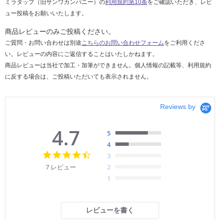
ミラタップ（旧サンワカンパニー）の
利用規約第10条
をご確認いただき、レビ
ュー投稿をお願いいたします。
商品レビューのみご投稿ください。
ご質問・お問い合わせは別途
こちらのお問い合わせフォーム
をご利用くださ
い。レビューの内容にご返信することはいたしかねます。
商品レビューは当社で加工・加筆ができません。個人情報の記載等、利用規約
に反する場合は、ご投稿いただいても表示されません。
Reviews by
4.7
5
4
4.
3
7
7 レビュー
2
s
1
t
a
r
r
レビューを書く
a
t