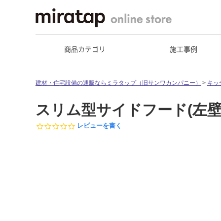
商品カテゴリ
施工事例
建材・住宅設備の通販ならミラタップ（旧サンワカンパニー）
キッ
スリム型サイドフード(左壁
0.
レビューを書く
0
s
t
a
r
r
a
t
i
n
g