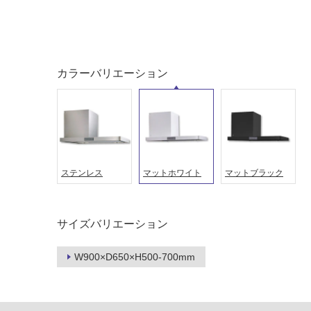
カラーバリエーション
ステンレス
マットホワイト
マットブラック
タイル
フローリ
サイズバリエーション
ング
屋内床・
W900×D650×H500-700mm
屋外床・
土足・遮
浴室床・
音・床暖
駐車場