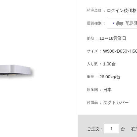
ログイン後価格
発注単価
配送
運賃種別
12～18営業日
納期
W900×D650×H5
サイズ
1.00台
入り数
26.00kg/台
重量
日本
原産国
ダクトカバー
付属品
ご注文：
台
在