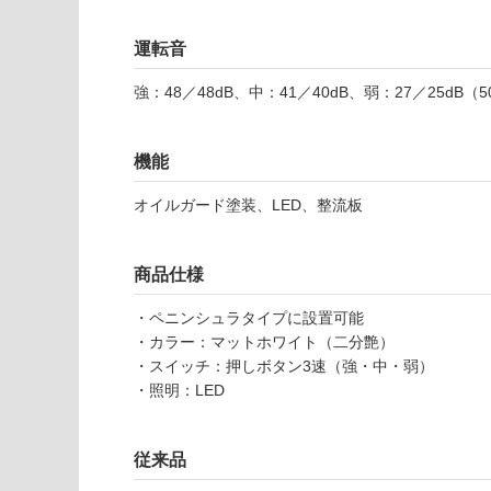
注
適
意
し
運転音
が
て
必
い
強：48／48dB、中：41／40dB、弱：27／25dB（5
要
な
※
い
商
屋内壁・屋外
機能
品
壁・浴室壁
仕
オイルガード塗装、LED、整流板
様
使用可
欄
能
を
商品仕様
ご
使用可
確
・ペニンシュラタイプに設置可能
能
認
・カラー：マットホワイト（二分艶）
(寒冷地
く
・スイッチ：押しボタン3速（強・中・弱）
以外)
だ
・照明：LED
さ
使用不
い
可
K
従来品
対
K