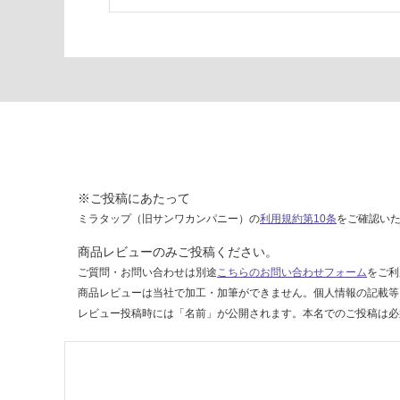
プ)
マ
ッ
ト
ホ
ワ
イ
ト
運賃無
※ご投稿にあたって
料(離
島除
ミラタップ（旧サンワカンパニー）の
利用規約第10条
をご確認い
く)
商品レビューのみご投稿ください。
ご質問・お問い合わせは別途
こちらのお問い合わせフォーム
をご利
運
商品レビューは当社で加工・加筆ができません。個人情報の記載等
賃
レビュー投稿時には「名前」が公開されます。本名でのご投稿は必
合
計
:
¥0/