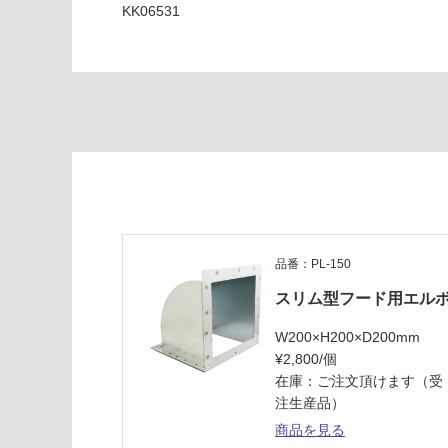
応
KK06531
0
し
8
て
3
い
3
な
2
い
ス
リ
ム
型
サ
イ
ド
品番：PL-150
フ
ー
スリム型フード用エル
ド
W200×H200×D200mm
(左
¥2,800/個
壁
在庫：ご注文頂けます（受
付
注生産品）
タ
イ
商品を見る