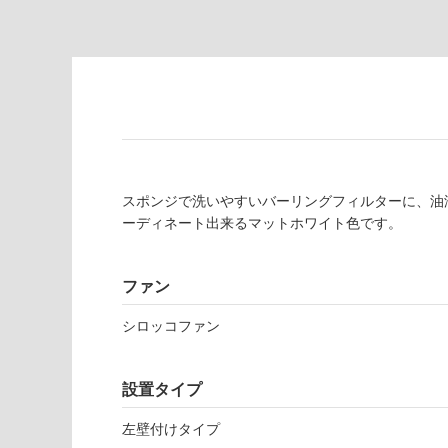
対
非
応
常
し
に
て
適
い
し
る
て
い
対
る
応
スポンジで洗いやすいバーリングフィルターに、油
し
適
ーディネート出来るマットホワイト色です。
て
し
い
て
る
い
ファン
が
る
制
が
シロッコファン
限
注
あ
意
り
が
設置タイプ
の
必
為
左壁付けタイプ
要