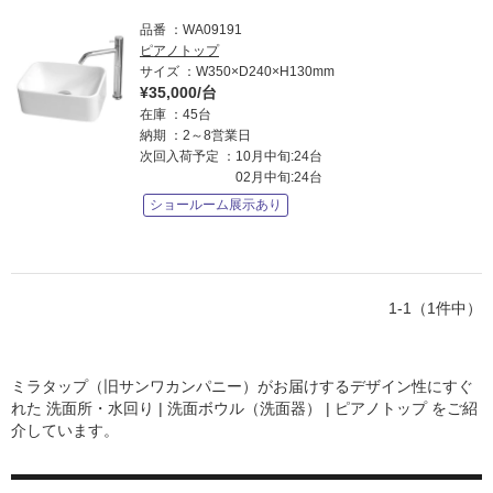
ム
修理お問い合わせ
クレーム公開
自分らしい家づくり
最高のリノベ会社が
みつ
品番
WA09191
照明
ペット用品
横浜スマート
ショールー
SUVACO
かる
リノベりす
ピアノトップ
ム
ウェルビーみのお
HDC
サイズ
W350×D240×H130mm
説明書・図面検索
水まわり
3年保証
BOX
内装用建材
パネル・壁材
¥35,000/台
在庫
45台
お役立ち情報
住まいの
スタイリング
納期
2～8営業日
ロートアイアン
天然石・石材
アイデア
次回入荷予定
10月中旬:24台
02月中旬:24台
ミラタップ
チャンネル
メンテナンス・
施工材
新商品
ショールーム展示あり
オンライン相談
1-1（1件中）
ミラタップ（旧サンワカンパニー）がお届けするデザイン性にすぐ
れた
洗面所・水回り | 洗面ボウル（洗面器） | ピアノトップ
をご紹
介しています。