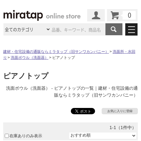
カート
マイページ
商品カテゴリ
建材・住宅設備の通販ならミラタップ（旧サンワカンパニー）
洗面所・水回
り
洗面ボウル（洗面器）
ピアノトップ
施工事例
洗面所・水回り
タイル
ショールーム
ピアノトップ
施工事例
法人案件納入事例
キッチン
浴室（風呂・
バスルー
ム）・
トイレ
ショールームの
ご案内
東京
ショールーム
洗面ボウル（洗面器） - ピアノトップの一覧｜建材・住宅設備の通
ミラタップ
のあるくらし
お客様訪問
インタビュー
ドア（扉）・
建具・玄関
販ならミラタップ（旧サンワカンパニー）
サポート
扉
エクステリア
（外構）
大阪
ショールーム
仙台
ショールーム
店舗・施設事例
その他サービス
お気に入りに登録
ご利用ガイド
初めての方へ
ウッドデッキ
フローリング・
床材
名古屋
ショールーム
京都
ショールーム
ミラタップと
創る家
工事会社紹介
Coziコンシ
1-1（1件中）
よくある質問
お問い合わせ
ASOLIE
ェルジュ
収納
インテリア・
家具
在庫ありのみ表示
福岡
ショールーム
札幌スマート
ショールー