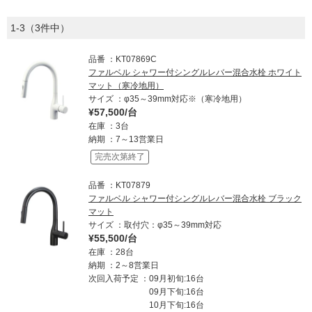
1-3（3件中）
品番
KT07869C
ファルベル シャワー付シングルレバー混合水栓 ホワイト
マット（寒冷地用）
サイズ
φ35～39mm対応※（寒冷地用）
¥57,500/台
在庫
3台
納期
7～13営業日
完売次第終了
品番
KT07879
ファルベル シャワー付シングルレバー混合水栓 ブラック
マット
サイズ
取付穴：φ35～39mm対応
¥55,500/台
在庫
28台
納期
2～8営業日
次回入荷予定
09月初旬:16台
09月下旬:16台
10月下旬:16台