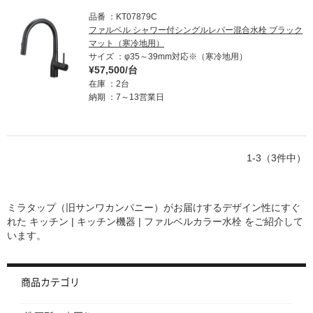
品番
KT07879C
ファルベル シャワー付シングルレバー混合水栓 ブラック
マット（寒冷地用）
サイズ
φ35～39mm対応※（寒冷地用）
¥57,500/台
在庫
2台
納期
7～13営業日
1-3（3件中）
ミラタップ（旧サンワカンパニー）がお届けするデザイン性にすぐ
れた
キッチン | キッチン機器 | ファルベルカラー水栓
をご紹介して
います。
商品カテゴリ