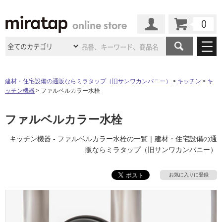
カート
マイページ
商品カテゴリ
建材・住宅設備の通販ならミラタップ（旧サンワカンパニー）
キッチン
キ
ッチン機器
ファルベルカラー水栓
施工事例
洗面所・水回り
タイル
ショールーム
ファルベルカラー水栓
施工事例
法人案件納入事例
キッチン
浴室（風呂・
バスルー
ム）・
トイレ
ショールームの
ご案内
東京
ショールーム
キッチン機器 - ファルベルカラー水栓の一覧｜建材・住宅設備の通
ミラタップ
のあるくらし
お客様訪問
インタビュー
ドア（扉）・
建具・玄関
販ならミラタップ（旧サンワカンパニー）
サポート
扉
エクステリア
（外構）
大阪
ショールーム
仙台
ショールーム
店舗・施設事例
その他サービス
お気に入りに登録
ご利用ガイド
初めての方へ
ウッドデッキ
フローリング・
床材
名古屋
ショールーム
京都
ショールーム
ミラタップと
創る家
工事会社紹介
Coziコンシ
よくある質問
お問い合わせ
ASOLIE
ェルジュ
収納
インテリア・
家具
福岡
ショールーム
札幌スマート
ショールー