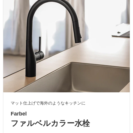
ム
修理お問い合わせ
クレーム公開
自分らしい家づくり
最高のリノベ会社が
みつ
照明
ペット用品
横浜スマート
ショールー
SUVACO
かる
リノベりす
ム
ウェルビーみのお
HDC
説明書・図面検索
水まわり
3年保証
BOX
内装用建材
パネル・壁材
お役立ち情報
住まいの
スタイリング
ロートアイアン
天然石・石材
アイデア
ミラタップ
チャンネル
メンテナンス・
施工材
新商品
オンライン相談
マット仕上げで海外のようなキッチンに
Farbel
ファルベルカラー水栓