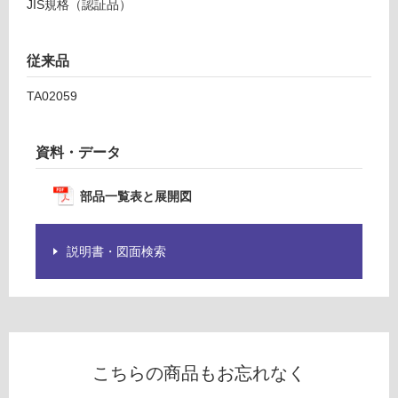
JIS規格（認証品）
運
商
賃
品
合
仕
従来品
計
様
:
欄
TA02059
¥1,
を
14
ご
0/
確
資料・データ
台
認
く
部品一覧表と展開図
だ
さ
い
説明書・図面検索
対
応
し
て
い
こちらの商品もお忘れなく
な
い