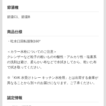
ル
る
シャ
節湯種
対
ワー
応
付シ
節湯C1、節湯B
し
ング
て
ルレ
い
商品仕様
バー
る
混合
が
・吐水口回転規制160°
水栓
制
ブラ
限
＜カラー水栓についてのご注意＞
ック
あ
クレンザーなど粒子の粗いものや酸性・アルカリ性・塩素系
マッ
り
の洗剤は避け、柔らかい布などで水拭きしてから、乾いた布
ト
の
で拭き取ってください。
（寒
為
冷地
注
※「KVK 水受けトレー キッチン水栓用」とは出荷する倉庫が
用）
意
異なることから別々のお届けになります。ご了承ください。
が
運賃表
必
F
認定情報
要
※