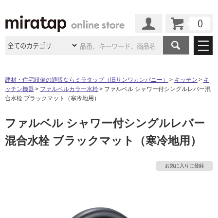
カート
マイページ
商品カテゴリ
建材・住宅設備の通販ならミラタップ（旧サンワカンパニー）
キッチン
キ
ッチン機器
ファルベルカラー水栓
ファルベル シャワー付シングルレバー混
施工事例
洗面所・水回り
タイル
合水栓 ブラックマット（寒冷地用）
ショールーム
施工事例
法人案件納入事例
ファルベル シャワー付シングルレバー
キッチン
浴室（風呂・
バスルー
ム）・
トイレ
ショールームの
ご案内
東京
ショールーム
混合水栓 ブラックマット（寒冷地用）
ミラタップ
のあるくらし
お客様訪問
インタビュー
ドア（扉）・
建具・玄関
サポート
扉
エクステリア
（外構）
大阪
ショールーム
仙台
ショールーム
店舗・施設事例
お気に入りに登録
その他サービス
ご利用ガイド
初めての方へ
ウッドデッキ
フローリング・
床材
名古屋
ショールーム
京都
ショールーム
ミラタップと
創る家
工事会社紹介
Coziコンシ
よくある質問
お問い合わせ
ASOLIE
ェルジュ
収納
インテリア・
家具
福岡
ショールーム
札幌スマート
ショールー