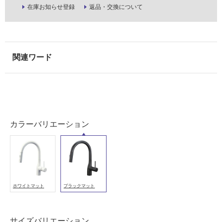
在庫お知らせ登録
返品・交換について
適
し
て
い
な
い
屋
内
壁・
カラーバリエーション
屋
外
壁・
浴
室
ホワイトマット
ブラックマット
壁
使
用
サイズバリエーション