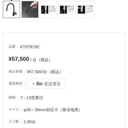
タ
イ
ル
屋
KT07879C
品番
内
¥57,500
床・
/ 台（税込）
屋
¥57,500/台（税込）
発注単価
外
床・
配送運賃
運賃種別
浴
室
7～13営業日
納期
床・
φ35～39mm対応※（寒冷地用）
サイズ
駐
車
1.00台
入り数
場