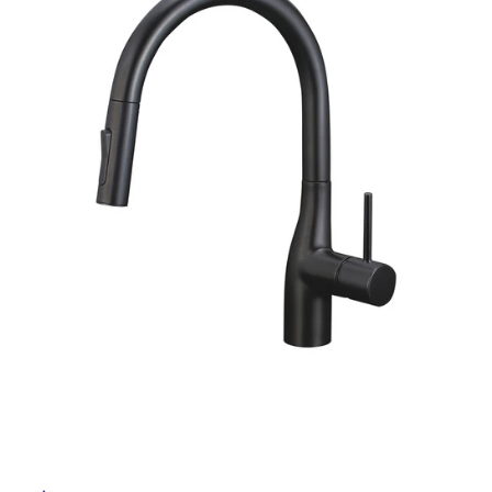
ム
修理お問い合わせ
クレーム公開
自分らしい家づくり
最高のリノベ会社が
みつ
照明
ペット用品
横浜スマート
ショールー
SUVACO
かる
リノベりす
ム
ウェルビーみのお
HDC
説明書・図面検索
水まわり
3年保証
BOX
内装用建材
パネル・壁材
お役立ち情報
住まいの
スタイリング
ロートアイアン
天然石・石材
アイデア
ミラタップ
チャンネル
メンテナンス・
施工材
新商品
オンライン相談