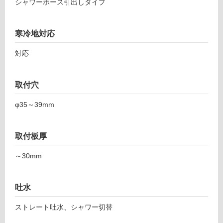
シャワーホース引出しタイプ
ロ
寒冷地対応
ー
対応
リ
取付穴
ン
φ35～39mm
グ
K
T
取付板厚
0
土足・遮
7
音・床暖
～30mm
8
7
対
9
応
吐水
C
し
ファ
て
ストレート吐水、シャワー切替
ルベ
い