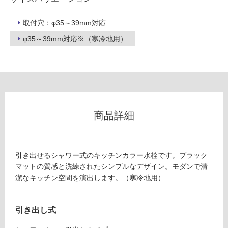
可
能
取付穴：φ35～39mm対応
使
φ35～39mm対応※（寒冷地用）
用
可
能
(寒
冷
地
商品詳細
以
外)
使
用
引き出せるシャワー式のキッチンカラー水栓です。ブラック
不
マットの質感と洗練されたシンプルなデザイン。モダンで清
可
潔なキッチン空間を演出します。（寒冷地用）
引き出し式
フ