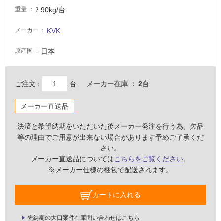
2.90kg/台
重量
非
常
KVK
メーカー
に
適
日本
原産国
し
て
い
ご注文：
台
メーカー在庫
2台
る
適
メーカー直送品
し
決済と希望納期をいただいた後メーカー発注を行う為、欠品
て
等の理由でご用意が出来ない場合があります予めご了承くだ
い
さい。
る
メーカー直送品については
こちらをご覧ください
。
が
※メーカー仕様の梱包で配送されます。
注
意
が
カートに入れる
必
要
先納期の大口案件在庫問い合わせはこちら