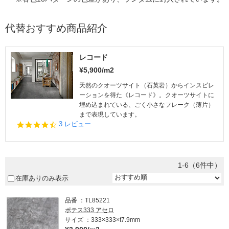
代替おすすめ商品紹介
レコード
¥5,900/m2
天然のクオーツサイト（石英岩）からインスピレ
ーションを得た《レコード》。クオーツサイトに
埋め込まれている、ごく小さなフレーク（薄片）
まで表現しています。
4.
3 レビュー
3
s
t
a
1-6（6件中）
r
r
在庫ありのみ表示
a
t
品番
TL85221
i
n
ポテス333 アセロ
g
サイズ
333×333×t7.9mm