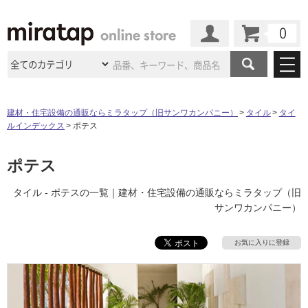
カート
マイページ
商品カテゴリ
建材・住宅設備の通販ならミラタップ（旧サンワカンパニー）
タイル
タイ
ルインデックス
ポテス
施工事例
洗面所・水回り
タイル
ショールーム
ポテス
施工事例
法人案件納入事例
キッチン
浴室（風呂・
バスルー
ム）・
トイレ
ショールームの
ご案内
東京
ショールーム
タイル - ポテスの一覧｜建材・住宅設備の通販ならミラタップ（旧
ミラタップ
のあるくらし
お客様訪問
インタビュー
ドア（扉）・
建具・玄関
サンワカンパニー）
サポート
扉
エクステリア
（外構）
大阪
ショールーム
仙台
ショールーム
店舗・施設事例
その他サービス
お気に入りに登録
ご利用ガイド
初めての方へ
ウッドデッキ
フローリング・
床材
名古屋
ショールーム
京都
ショールーム
ミラタップと
創る家
工事会社紹介
Coziコンシ
よくある質問
お問い合わせ
ASOLIE
ェルジュ
収納
インテリア・
家具
福岡
ショールーム
札幌スマート
ショールー