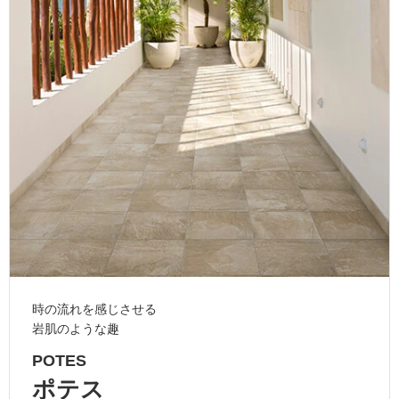
ム
修理お問い合わせ
クレーム公開
自分らしい家づくり
最高のリノベ会社が
みつ
照明
ペット用品
横浜スマート
ショールー
SUVACO
かる
リノベりす
ム
ウェルビーみのお
HDC
説明書・図面検索
水まわり
3年保証
BOX
内装用建材
パネル・壁材
お役立ち情報
住まいの
スタイリング
ロートアイアン
天然石・石材
アイデア
ミラタップ
チャンネル
メンテナンス・
施工材
新商品
オンライン相談
時の流れを感じさせる
岩肌のような趣
POTES
ポテス