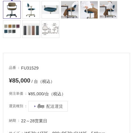
屋
内
床・
屋
外
床・
浴
室
床・
FU31529
品番
駐
車
¥85,000
/ 台（税込）
場
¥85,000/台（税込）
発注単価
非
常
配送運賃
運賃種別
に
適
22～28営業日
納期
し
て