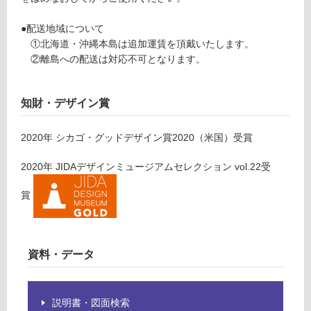
賃
確
合
認
●配送地域について
計
く
①北海道・沖縄本島は追加運賃を頂戴いたします。
:
だ
②離島への配送は対応不可となります。
¥0/
さ
台
い
知財・デザイン賞
対
応
2020
年
シカゴ・グッドデザイン賞2020（米国）
受賞
し
て
2020
年
JIDAデザインミュージアムセレクション vol.22
受
い
な
賞
い
資料・データ
説明書・図面検索