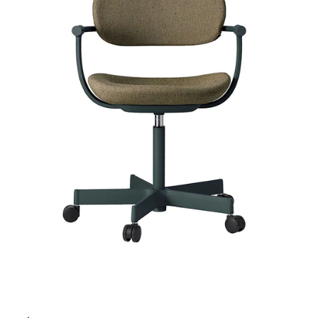
ム
修理お問い合わせ
クレーム公開
自分らしい家づくり
最高のリノベ会社が
みつ
照明
ペット用品
横浜スマート
ショールー
SUVACO
かる
リノベりす
ム
ウェルビーみのお
HDC
説明書・図面検索
水まわり
3年保証
BOX
内装用建材
パネル・壁材
お役立ち情報
住まいの
スタイリング
ロートアイアン
天然石・石材
アイデア
ミラタップ
チャンネル
メンテナンス・
施工材
新商品
オンライン相談
タ
イ
ル