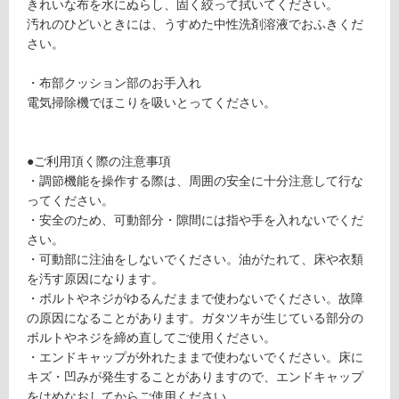
ar
る
きれいな布を水にぬらし、固く絞って拭いてください。
k
が
汚れのひどいときには、うすめた中性洗剤溶液でおふきくだ
G
制
さい。
re
限
e
あ
・布部クッション部のお手入れ
n
り
電気掃除機でほこりを吸いとってください。
×
の
D
為
ar
注
●ご利用頂く際の注意事項
k
意
・調節機能を操作する際は、周囲の安全に十分注意して行な
Ol
が
ってください。
iv
必
・安全のため、可動部分・隙間には指や手を入れないでくだ
e
要
さい。
※
・可動部に注油をしないでください。油がたれて、床や衣類
運賃無
商
を汚す原因になります。
料(離
品
・ボルトやネジがゆるんだままで使わないでください。故障
島除
仕
の原因になることがあります。ガタツキが生じている部分の
く)
様
ボルトやネジを締め直してご使用ください。
欄
・エンドキャップが外れたままで使わないでください。床に
を
キズ・凹みが発生することがありますので、エンドキャップ
運
ご
をはめなおしてからご使用ください。