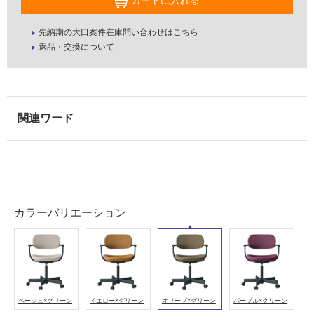
カートに入れる
屋
先納期の大口案件在庫問い合わせはこちら
内
返品・交換について
壁・
屋
外
壁・
浴
室
壁
使
用
カラーバリエーション
可
能
使
用
可
ベージュ×グリーン
イエロー×グリーン
オリーブ×グリーン
パープル×グリーン
能