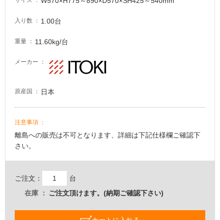
W570×H775～890×D570×SH425～540mm
サイズ
い
る
1.00台
入り数
適
11.60kg/台
重量
し
て
メーカー
い
る
が
日本
原産国
注
意
が
注意事項
必
離島への販売は不可となります、詳細は下記仕様欄ご確認下
要
さい。
適
し
て
ご注文：
台
い
在庫
ご注文頂けます。(納期ご確認下さい)
な
い