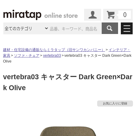
カート
マイページ
商品カテゴリ
建材・住宅設備の通販ならミラタップ（旧サンワカンパニー）
インテリア・
家具
ソファ・チェア
vertebra03
vertebra03 キャスター Dark Green×Dark
施工事例
洗面所・水回り
タイル
Olive
ショールーム
施工事例
法人案件納入事例
vertebra03 キャスター Dark Green×Dar
キッチン
浴室（風呂・
バスルー
ム）・
トイレ
ショールームの
ご案内
東京
ショールーム
k Olive
ミラタップ
のあるくらし
お客様訪問
インタビュー
ドア（扉）・
建具・玄関
サポート
扉
エクステリア
（外構）
大阪
ショールーム
仙台
ショールーム
店舗・施設事例
お気に入りに登録
その他サービス
ご利用ガイド
初めての方へ
ウッドデッキ
フローリング・
床材
名古屋
ショールーム
京都
ショールーム
ミラタップと
創る家
工事会社紹介
Coziコンシ
よくある質問
お問い合わせ
ASOLIE
ェルジュ
収納
インテリア・
家具
福岡
ショールーム
札幌スマート
ショールー