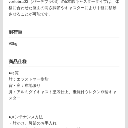
vertebra03（バーテブラ03）の5本脚キャスタータイプは、体
F
格に合わせた座面の高さ調節やキャスターにより手軽に移動
U
ン
させることが可能です。
3
1
グ
5
耐荷重
2
土足・遮
9
90kg
v
音・床暖
er
対
te
商品仕様
応
br
し
a
●材質
て
0
肘：エラストマー樹脂
い
3
背・座：布地張り
る
キ
脚：アルミダイキャスト塗装仕上、抵抗付ウレタン双輪キャ
ャ
対
スター
ス
応
タ
し
ー
て
●メンテナンス方法
D
い
・肘かけ、脚部のお手入れ