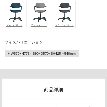
(寒
冷
地
以
外)
ブルー×グリーン
グレー×グリーン
ブラック×グリーン
使
用
サイズバリエーション
不
可
W570×H775～890×D570×SH425～540mm
フ
ロ
商品詳細
ー
リ