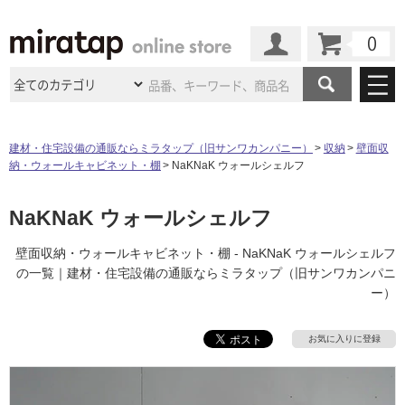
カート
マイページ
商品カテゴリ
建材・住宅設備の通販ならミラタップ（旧サンワカンパニー）
収納
壁面収
納・ウォールキャビネット・棚
NaKNaK ウォールシェルフ
施工事例
洗面所・水回り
タイル
ショールーム
NaKNaK ウォールシェルフ
施工事例
法人案件納入事例
キッチン
浴室（風呂・
バスルー
ム）・
トイレ
ショールームの
ご案内
東京
ショールーム
壁面収納・ウォールキャビネット・棚 - NaKNaK ウォールシェルフ
ミラタップ
のあるくらし
お客様訪問
インタビュー
ドア（扉）・
建具・玄関
の一覧｜建材・住宅設備の通販ならミラタップ（旧サンワカンパニ
サポート
扉
エクステリア
（外構）
ー）
大阪
ショールーム
仙台
ショールーム
店舗・施設事例
その他サービス
ご利用ガイド
初めての方へ
ウッドデッキ
フローリング・
床材
お気に入りに登録
名古屋
ショールーム
京都
ショールーム
ミラタップと
創る家
工事会社紹介
Coziコンシ
よくある質問
お問い合わせ
ASOLIE
ェルジュ
収納
インテリア・
家具
福岡
ショールーム
札幌スマート
ショールー