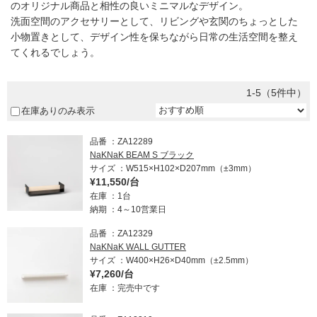
のオリジナル商品と相性の良いミニマルなデザイン。
洗面空間のアクセサリーとして、リビングや玄関のちょっとした
小物置きとして、デザイン性を保ちながら日常の生活空間を整え
てくれるでしょう。
1-5（5件中）
在庫ありのみ表示
品番
ZA12289
NaKNaK BEAM S ブラック
サイズ
W515×H102×D207mm（±3mm）
¥11,550/台
在庫
1台
納期
4～10営業日
品番
ZA12329
NaKNaK WALL GUTTER
サイズ
W400×H26×D40mm（±2.5mm）
¥7,260/台
在庫
完売中です