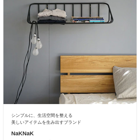
ム
修理お問い合わせ
クレーム公開
自分らしい家づくり
最高のリノベ会社が
みつ
照明
ペット用品
横浜スマート
ショールー
SUVACO
かる
リノベりす
ム
ウェルビーみのお
HDC
説明書・図面検索
水まわり
3年保証
BOX
内装用建材
パネル・壁材
お役立ち情報
住まいの
スタイリング
ロートアイアン
天然石・石材
アイデア
ミラタップ
チャンネル
メンテナンス・
施工材
新商品
オンライン相談
シンプルに、生活空間を整える
美しいアイテムを生み出すブランド
NaKNaK