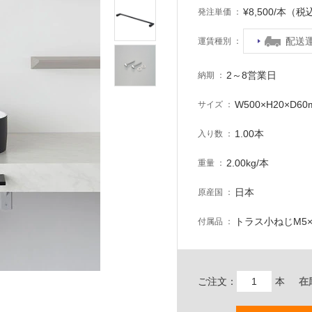
¥8,500/本（税
発注単価
配送
運賃種別
2～8営業日
納期
W500×H20×D6
サイズ
1.00本
入り数
2.00kg/本
重量
日本
原産国
トラス小ねじM5×
付属品
ご注文：
本
在