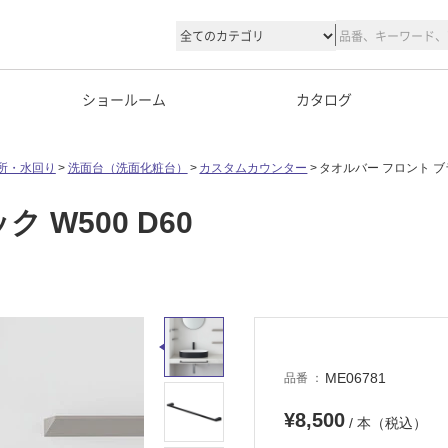
ショールーム
カタログ
所・水回り
洗面台（洗面化粧台）
カスタムカウンター
タオルバー フロント ブラ
 W500 D60
ME06781
品番
¥8,500
/ 本（税込）