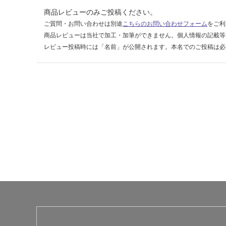
0
商品レビューのみご投稿ください。
0
ご質問・お問い合わせは別途
こちらのお問い合わせフォーム
をご利
D
商品レビューは当社で加工・加筆ができません。個人情報の記載等
6
レビュー投稿時には「名前」が公開されます。本名でのご投稿は必
0
運賃表
G
運
賃
合
計
:
¥8
9
0/
本