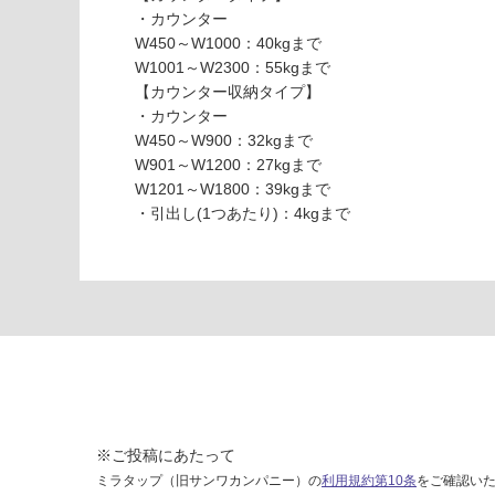
・カウンター
0
て
W450～W1000：40kgまで
6
い
W1001～W2300：55kgまで
7
な
【カウンター収納タイプ】
8
い
・カウンター
1
W450～W900：32kgまで
タ
W901～W1200：27kgまで
オ
W1201～W1800：39kgまで
ル
・引出し(1つあたり)：4kgまで
バ
ー
フ
ロ
ン
ト
ブ
ラ
ッ
ク
※ご投稿にあたって
W
ミラタップ（旧サンワカンパニー）の
利用規約第10条
をご確認い
5