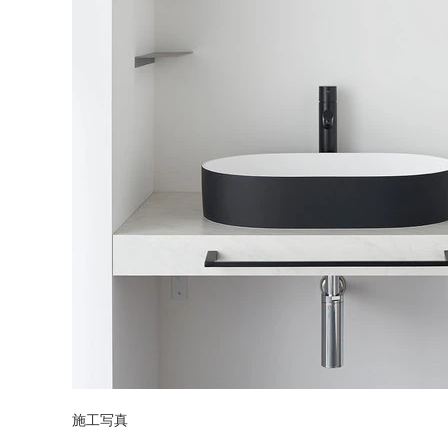
タイル
フローリ
ング
屋内床・
屋外床・
土足・遮
浴室床・
音・床暖
駐車場
施工写真
対
非