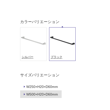
応
常
し
に
て
適
い
し
カラーバリエーション
る
て
い
対
る
応
し
適
て
し
い
て
シルバー
ブラック
る
い
が
る
制
が
サイズバリエーション
限
注
あ
意
W250×H20×D60mm
り
が
の
必
W500×H20×D60mm
為
要
注
適
意