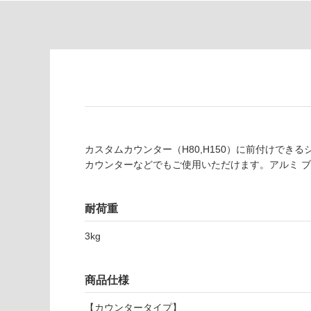
し
が
て
必
い
要
な
※
い
商
屋内壁・屋外
品
壁・浴室壁
仕
様
使用可
欄
能
カスタムカウンター（H80,H150）に前付けでき
を
カウンターなどでもご使用いただけます。アルミ 
ご
使用可
確
能
認
耐荷重
(寒冷地
く
以外)
だ
3kg
さ
使用不
い
可
対
商品仕様
M
応
【カウンタータイプ】
E
し