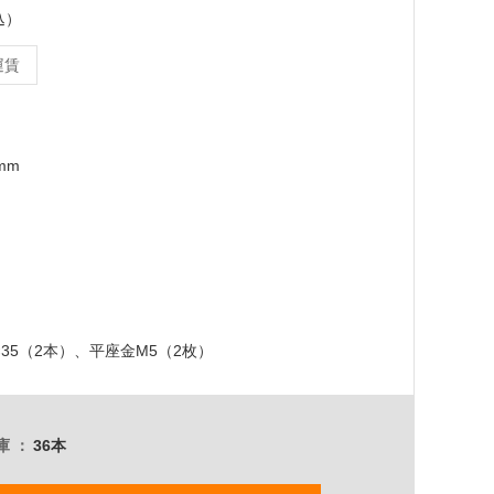
込）
運賃
0mm
35（2本）、平座金M5（2枚）
庫
36本