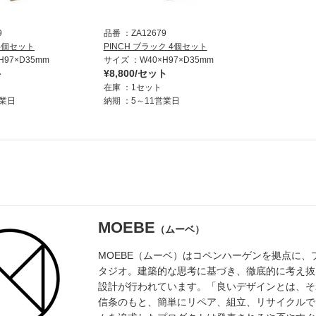
9
品番
ZA12679
 4個セット
PINCH ブラック 4個セット
H97×D35mm
サイズ
W40×H97×D35mm
ト
¥8,800/セット
在庫
1セット
営業日
納期
5～11営業日
MOEBE
（ムーベ）
MOEBE（ムーベ）はコペンハーゲンを拠点に
タジオ。建築的な思考に基づき、徹底的に考え抜
設計が行われています。「良いデザインとは、そ
信条のもと、簡単にリペア、組立、リサイクルで