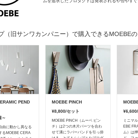
ムを追求したプロダクトは発表されるや否やすぐ
プ（旧サンワカンパニー）で購入できるMOEBE
ERAMIC PEND
MOEBE PINCH
MOEBE
¥8,800/セット
¥6,60
/個～
MOEBE PINCH（ムーベ ピン
ミニマル
チ）は2つの木片パーツを合わ
EBE F
自由に動かし異なる
せて溝にラバーバンドを引っ掛
ム）は押
るMOEBE CERA
ける、とてもシンプルなプロダ
ド、ファ