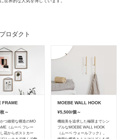
に世界的な人気を博しています。
のプロダクト
 FRAME
MOEBE WALL HOOK
0/枚～
¥5,500/個～
かつ緻密な構造のMO
機能美を追求した極限までシン
RAME（ムーベ フレー
プルなMOEBE WALL HOOK
し花からポストカー
（ムーベ ウォールフック）。
ブリックまで挟んで飾
緻密な構造とミニマリズムを追