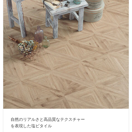
ム
修理お問い合わせ
クレーム公開
自分らしい家づくり
最高のリノベ会社が
みつ
照明
ペット用品
横浜スマート
ショールー
SUVACO
かる
リノベりす
ム
ウェルビーみのお
HDC
説明書・図面検索
水まわり
3年保証
BOX
内装用建材
パネル・壁材
お役立ち情報
住まいの
スタイリング
ロートアイアン
天然石・石材
アイデア
ミラタップ
チャンネル
メンテナンス・
施工材
新商品
オンライン相談
自然のリアルさと高品質なテクスチャー
を表現した塩ビタイル