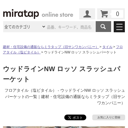
カート
マイページ
商品カテゴリ
建材・住宅設備の通販ならミラタップ（旧サンワカンパニー）
タイル
フロ
アタイル（塩ビタイル）
ウッドラインNW ロッソ スラッシュパーケット
施工事例
洗面所・水回り
タイル
ショールーム
ウッドラインNW ロッソ スラッシュパ
施工事例
法人案件納入事例
キッチン
浴室（風呂・
バスルー
ム）・
トイレ
ーケット
ショールームの
ご案内
東京
ショールーム
ミラタップ
のあるくらし
お客様訪問
インタビュー
ドア（扉）・
建具・玄関
サポート
フロアタイル（塩ビタイル） - ウッドラインNW ロッソ スラッシュ
扉
エクステリア
（外構）
大阪
ショールーム
仙台
ショールーム
パーケットの一覧｜建材・住宅設備の通販ならミラタップ（旧サン
店舗・施設事例
その他サービス
ワカンパニー）
ご利用ガイド
初めての方へ
ウッドデッキ
フローリング・
床材
名古屋
ショールーム
京都
ショールーム
ミラタップと
創る家
工事会社紹介
Coziコンシ
よくある質問
お問い合わせ
お気に入りに登録
ASOLIE
ェルジュ
収納
インテリア・
家具
福岡
ショールーム
札幌スマート
ショールー