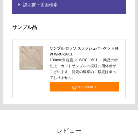
だ
説明書・図面検索
ス
さ
い
対
サンプル品
応
し
て
サンプル ロッソ スラッシュパーケット N
い
W WRC-1601
100mm角程度
／
WRC-1601
／
商品の特
な
性上、カットサンプルの模様に個体差が
い
ございます。特定の模様のご指定は承っ
ておりません。
サンプルBOX
レビュー