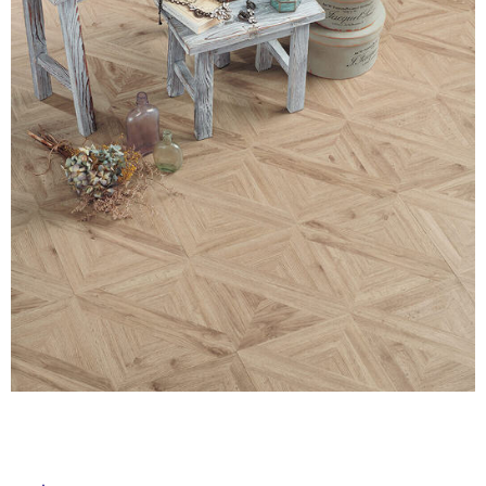
ム
修理お問い合わせ
クレーム公開
自分らしい家づくり
最高のリノベ会社が
みつ
照明
ペット用品
横浜スマート
ショールー
SUVACO
かる
リノベりす
ム
ウェルビーみのお
HDC
説明書・図面検索
水まわり
3年保証
BOX
内装用建材
パネル・壁材
お役立ち情報
住まいの
スタイリング
ロートアイアン
天然石・石材
アイデア
ミラタップ
チャンネル
メンテナンス・
施工材
新商品
オンライン相談
タ
イ
ル
屋
内
床・