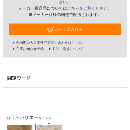
さい。
壁・
メーカー直送品については
こちらをご覧ください
。
屋
※メーカー仕様の梱包で配送されます。
外
壁・
カートに入れる
浴
室
先納期の大口案件在庫問い合わせはこちら
壁
在庫お知らせ登録
返品・交換について
使
用
可
能
使
用
可
能
(寒
カラーバリエーション
冷
地