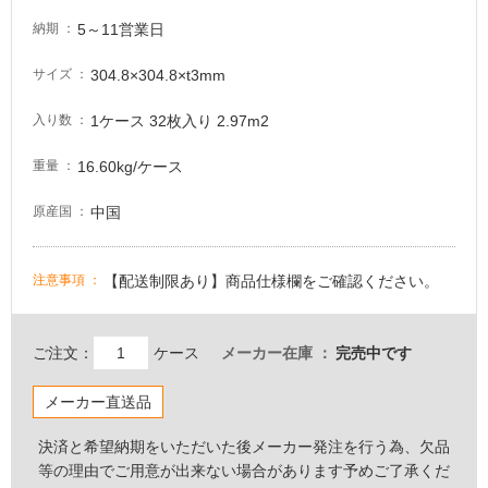
し
5～11営業日
納期
て
い
304.8×304.8×t3mm
サイズ
る
が
1ケース 32枚入り 2.97m2
入り数
注
意
16.60kg/ケース
重量
が
必
中国
原産国
要
適
【配送制限あり】商品仕様欄をご確認ください。
注意事項
し
て
い
ご注文：
ケース
メーカー在庫
完売中です
な
い
メーカー直送品
屋
決済と希望納期をいただいた後メーカー発注を行う為、欠品
内
等の理由でご用意が出来ない場合があります予めご了承くだ