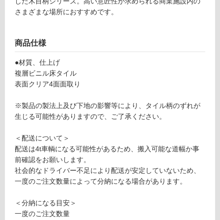
0
した木目柄シリーズ。高い意匠性が求められる商業施設内の
グ
5
さまざまな場所におすすめです。
6
土足・遮
4
商品仕様
9
音・床暖
ロ
対
●材質、仕上げ
ッ
応
複層ビニル床タイル
ソ
し
表面クリア4面面取り
ス
て
ラ
い
※製品の製法上及び下地の影響等により、タイル柄のずれが
ッ
る
生じる可能性がありますので、ご了承ください。
シ
ュ
対
＜配送について＞
パ
応
配送は4t車輌になる可能性があるため、搬入可能な道幅か事
ー
し
前確認をお願いします。
ケ
て
社会的なドライバー不足により配送が安定していないため、
ッ
い
一度のご注文数量によって分納になる場合があります。
ト
る
N
が
＜分納になる目安＞
W
制
一度のご注文数量
W
限