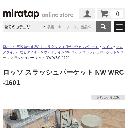
カート
マイページ
商品カテゴリ
建材・住宅設備の通販ならミラタップ（旧サンワカンパニー）
タイル
フロ
アタイル（塩ビタイル）
ウッドラインNW ロッソ スラッシュパーケット
ロ
施工事例
洗面所・水回り
タイル
ッソ スラッシュパーケット NW WRC-1601
ショールーム
施工事例
法人案件納入事例
ロッソ スラッシュパーケット NW WRC
キッチン
浴室（風呂・
バスルー
ム）・
トイレ
ショールームの
ご案内
東京
ショールーム
-1601
ミラタップ
のあるくらし
お客様訪問
インタビュー
ドア（扉）・
建具・玄関
サポート
扉
エクステリア
（外構）
大阪
ショールーム
仙台
ショールーム
店舗・施設事例
お気に入りに登録
その他サービス
ご利用ガイド
初めての方へ
ウッドデッキ
フローリング・
床材
名古屋
ショールーム
京都
ショールーム
ミラタップと
創る家
工事会社紹介
Coziコンシ
よくある質問
お問い合わせ
ASOLIE
ェルジュ
収納
インテリア・
家具
福岡
ショールーム
札幌スマート
ショールー