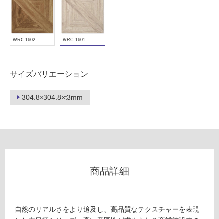
以
外)
使
用
WRC-1602
WRC-1601
不
可
サイズバリエーション
304.8×304.8×t3mm
フ
ロ
ー
商品詳細
リ
V
ン
C
自然のリアルさをより追及し、高品質なテクスチャーを表現