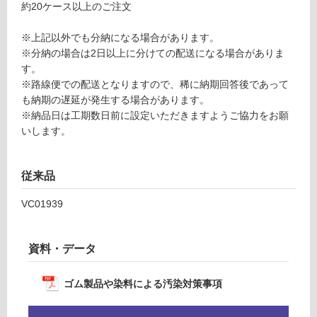
約20ケース以上のご注文
R
あ
C
り
※上記以外でも分納になる場合があります。
-1
の
※分納の場合は2日以上に分けての配送になる場合がありま
6
為
す。
0
注
※路線便での配送となりますので、稀に納期回答後であって
1
意
も納期の遅延が発生する場合があります。
が
※納品日は工期数日前に設定いただきますようご協力をお願
運賃表
必
いします。
F
要
※
商
運
従来品
品
賃
仕
合
VC01939
様
計
欄
:
を
資料・データ
¥1,
ご
14
確
0/
ゴム製品や染料による汚染対策事項
認
ケ
く
ー