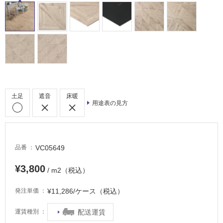
屋
外
床・
浴
室
床・
駐
車
土足
遮音
床暖
用途表の見方
場
非
常
VC05649
品番
に
適
¥3,800
し
/ m2（税込）
て
¥11,286/ケース（税込）
発注単価
い
る
配送運賃
運賃種別
適