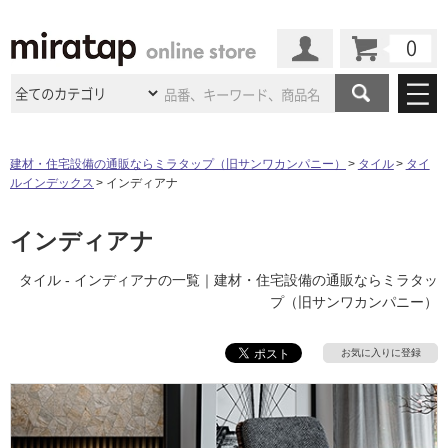
カート
マイページ
商品カテゴリ
建材・住宅設備の通販ならミラタップ（旧サンワカンパニー）
タイル
タイ
ルインデックス
インディアナ
施工事例
洗面所・水回り
タイル
ショールーム
インディアナ
施工事例
法人案件納入事例
キッチン
浴室（風呂・
バスルー
ム）・
トイレ
ショールームの
ご案内
東京
ショールーム
タイル - インディアナの一覧｜建材・住宅設備の通販ならミラタッ
ミラタップ
のあるくらし
お客様訪問
インタビュー
ドア（扉）・
建具・玄関
プ（旧サンワカンパニー）
サポート
扉
エクステリア
（外構）
大阪
ショールーム
仙台
ショールーム
店舗・施設事例
その他サービス
お気に入りに登録
ご利用ガイド
初めての方へ
ウッドデッキ
フローリング・
床材
名古屋
ショールーム
京都
ショールーム
ミラタップと
創る家
工事会社紹介
Coziコンシ
よくある質問
お問い合わせ
ASOLIE
ェルジュ
収納
インテリア・
家具
福岡
ショールーム
札幌スマート
ショールー