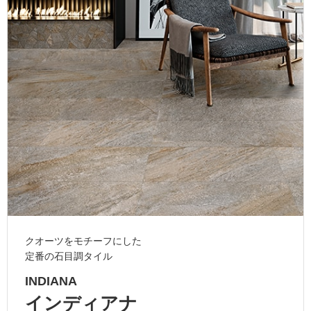
ム
修理お問い合わせ
クレーム公開
自分らしい家づくり
最高のリノベ会社が
みつ
照明
ペット用品
横浜スマート
ショールー
SUVACO
かる
リノベりす
ム
ウェルビーみのお
HDC
説明書・図面検索
水まわり
3年保証
BOX
内装用建材
パネル・壁材
お役立ち情報
住まいの
スタイリング
ロートアイアン
天然石・石材
アイデア
ミラタップ
チャンネル
メンテナンス・
施工材
新商品
オンライン相談
クオーツをモチーフにした
定番の石目調タイル
INDIANA
インディアナ