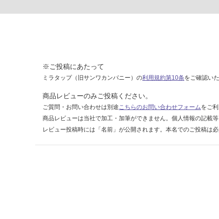
ベ
ー
ジ
ュ
運賃表
※ご投稿にあたって
F
ミラタップ（旧サンワカンパニー）の
利用規約第10条
をご確認い
商品レビューのみご投稿ください。
運
ご質問・お問い合わせは別途
こちらのお問い合わせフォーム
をご利
賃
商品レビューは当社で加工・加筆ができません。個人情報の記載等
合
レビュー投稿時には「名前」が公開されます。本名でのご投稿は必
計
:
¥1,
14
0/
ケ
ー
ス