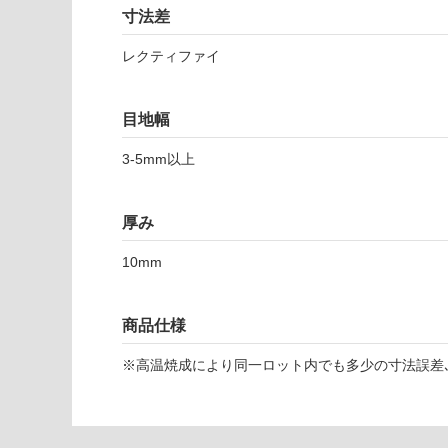
い
寸法差
可
対
レクティファイ
応
し
て
T
目地幅
い
L
な
3-5mm以上
8
い
3
1
厚み
4
3
10mm
イ
ン
デ
商品仕様
ィ
ア
※高温焼成により同一ロット内でも多少の寸法誤差､
ナ
5
9
8