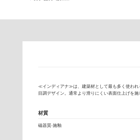
の
必
為
要
注
適
意
し
が
て
必
い
要
な
※
い
商
屋内壁・屋外
品
壁・浴室壁
仕
様
使用可
≪インディアナ≫は、建築材として最も多く使われ
欄
能
目調デザイン。通常より滑りにくい表面仕上げを施
を
ご
使用可
確
材質
能
認
(寒冷地
く
磁器質-施釉
以外)
だ
さ
使用不