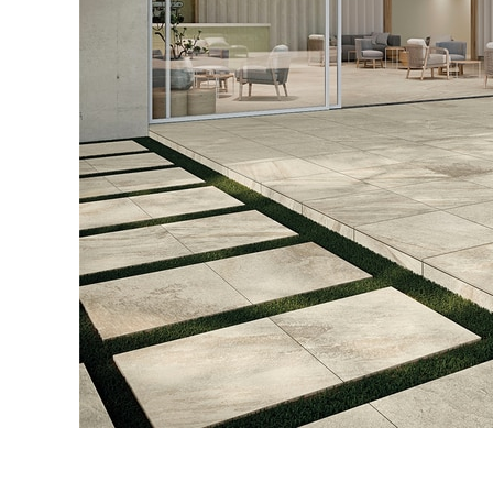
タイル
フローリ
ング
屋内床・
屋外床・