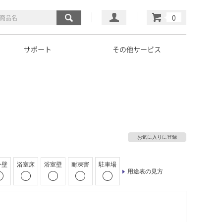
マイページ
カート
サポート
その他サービス
お気に入りに登録
外壁
浴室床
浴室壁
耐凍害
駐車場
用途表の見方