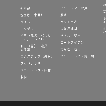
新商品
インテリア・家具
洗面所・水回り
照明
タイル
ペット用品
キッチン
内装用建材
浴室（風呂・バスル
パネル・壁材
ーム）・トイレ
ロートアイアン
ドア（扉）・建具・
天然石・石材
玄関扉
メンテナンス・施工材
エクステリア（外構）
ウッドデッキ
フローリング・床材
収納