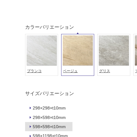
土足・遮
浴室床・
音・床暖
駐車場
対
非
カラーバリエーション
応
常
し
に
て
適
い
し
る
て
い
対
ブランコ
ベージュ
グリス
る
応
し
適
て
し
サイズバリエーション
い
て
る
い
298×298×t10mm
が
る
制
が
298×598×t10mm
限
注
598×598×t10mm
あ
意
り
598×1198×t10mm
が