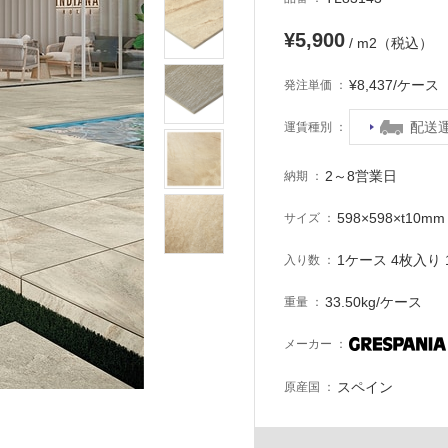
¥5,900
/ m2（税込）
¥8,437/ケー
発注単価
配送
運賃種別
2～8営業日
納期
598×598×t10mm
サイズ
1ケース 4枚入り 1
入り数
33.50kg/ケース
重量
メーカー
スペイン
原産国