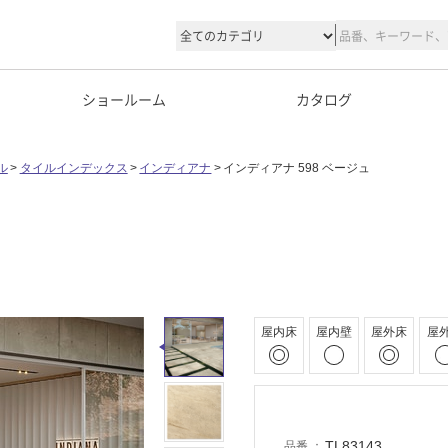
ショールーム
カタログ
ル
タイルインデックス
インディアナ
インディアナ 598 ベージュ
屋内床
屋内壁
屋外床
屋
TL83143
品番