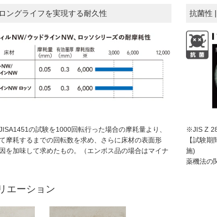
| ロングライフを実現する耐久性
抗菌性
ISA1451の試験を1000回転行った場合の摩耗量より、
※JIS 
て摩耗するまでの回転数を求め、さらに床材の表面形
【試験期
因を加味して求めたもの。（エンボス品の場合はマイナ
施)
薬機法の
リエーション