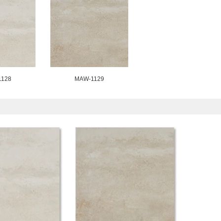
1128
MAW-1129
）