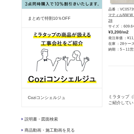
品番
VC0573
マティルNW W 
まとめて特割10％OFF
28
サイズ
609.6
¥3,200/m2
発注単価
¥11
在庫
28ケー
納期
5～11
ミラタップ（
Coziコンシェルジュ
ご紹介してい
説明書・図面検索
商品動画・施工動画を見る