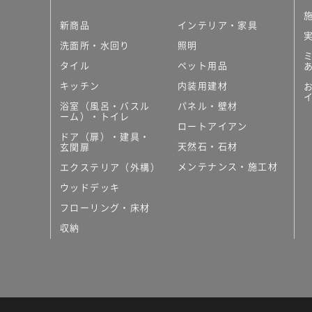
新商品
インテリア・家具
洗面所・水回り
照明
タイル
ペット用品
キッチン
内装用建材
浴室（風呂・バスル
パネル・壁材
ーム）・トイレ
ロートアイアン
ドア（扉）・建具・
天然石・石材
玄関扉
メンテナンス・施工材
エクステリア（外構）
ウッドデッキ
フローリング・床材
収納