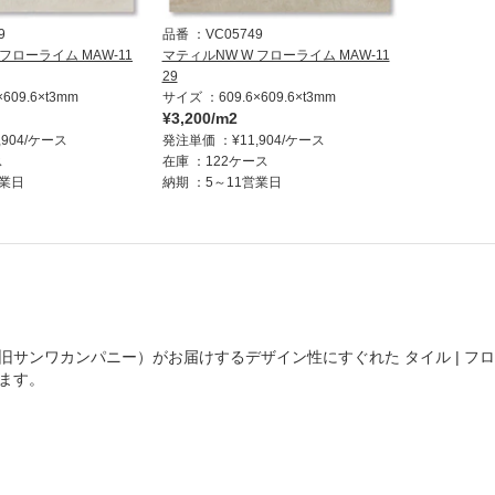
9
品番
VC05749
フローライム MAW-11
マティルNW W フローライム MAW-11
29
×609.6×t3mm
サイズ
609.6×609.6×t3mm
¥3,200/m2
,904/ケース
発注単価
¥11,904/ケース
ス
在庫
122ケース
営業日
納期
5～11営業日
旧サンワカンパニー）がお届けするデザイン性にすぐれた
タイル | フ
ます。