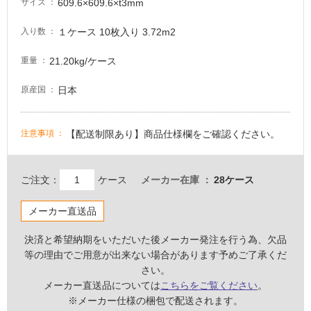
609.6×609.6×t3mm
サイズ
意
が
１ケース 10枚入り 3.72m2
入り数
必
要
21.20kg/ケース
重量
適
日本
原産国
し
て
い
【配送制限あり】商品仕様欄をご確認ください。
注意事項
な
い
ご注文：
ケース
メーカー在庫
28ケース
屋
メーカー直送品
内
壁・
決済と希望納期をいただいた後メーカー発注を行う為、欠品
屋
等の理由でご用意が出来ない場合があります予めご了承くだ
外
さい。
壁・
メーカー直送品については
こちらをご覧ください
。
※メーカー仕様の梱包で配送されます。
浴