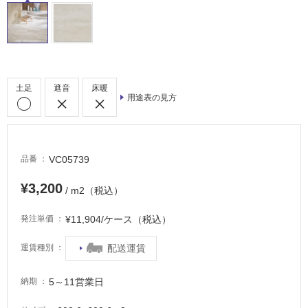
床・
駐
車
場
非
土足
遮音
床暖
用途表の見方
常
に
適
し
VC05739
品番
て
い
¥3,200
/ m2（税込）
る
適
¥11,904/ケース（税込）
発注単価
し
て
配送運賃
運賃種別
い
る
5～11営業日
納期
が
注