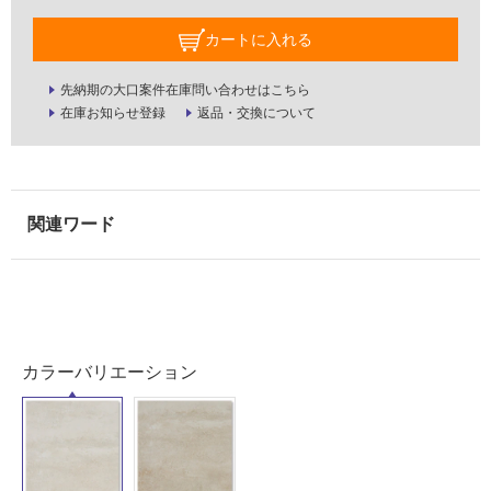
室
カートに入れる
壁
使
先納期の大口案件在庫問い合わせはこちら
用
在庫お知らせ登録
返品・交換について
可
能
使
用
可
能
(寒
冷
地
以
カラーバリエーション
外)
使
用
不
可