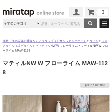
カート
マイページ
商品カテゴリ
建材・住宅設備の通販ならミラタップ（旧サンワカンパニー）
タイル
フロ
アタイル（塩ビタイル）
マティルNW W フローライム
マティルNW W フロ
施工事例
洗面所・水回り
タイル
ーライム MAW-1128
ショールーム
施工事例
法人案件納入事例
マティルNW W フローライム MAW-112
キッチン
浴室（風呂・
バスルー
ム）・
トイレ
ショールームの
ご案内
東京
ショールーム
8
ミラタップ
のあるくらし
お客様訪問
インタビュー
ドア（扉）・
建具・玄関
サポート
扉
エクステリア
（外構）
大阪
ショールーム
仙台
ショールーム
店舗・施設事例
お気に入りに登録
その他サービス
ご利用ガイド
初めての方へ
ウッドデッキ
フローリング・
床材
名古屋
ショールーム
京都
ショールーム
ミラタップと
創る家
工事会社紹介
Coziコンシ
よくある質問
お問い合わせ
ASOLIE
ェルジュ
収納
インテリア・
家具
福岡
ショールーム
札幌スマート
ショールー