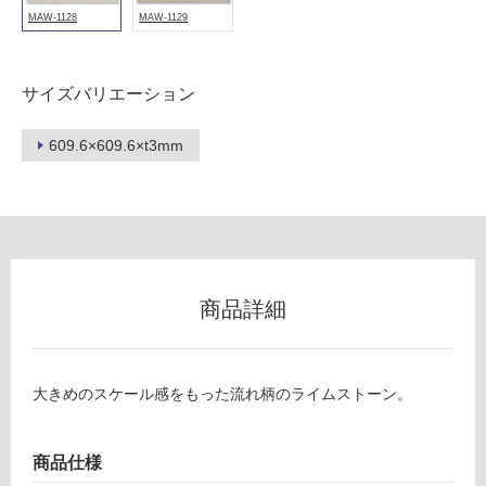
MAW-1128
MAW-1129
フ
サイズバリエーション
609.6×609.6×t3mm
ロ
ー
リ
ン
商品詳細
V
C
グ
0
大きめのスケール感をもった流れ柄のライムストーン。
5
土足・遮
7
3
音・床暖
商品仕様
9
対