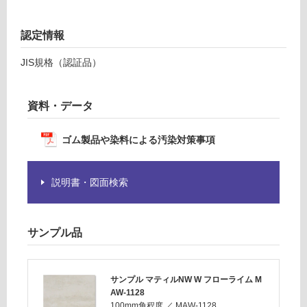
意
運賃表
が
F
必
認定情報
要
※
JIS規格（認証品）
運
商
賃
品
合
資料・データ
仕
計
様
:
欄
ゴム製品や染料による汚染対策事項
¥1,
を
14
ご
0/
確
説明書・図面検索
ケ
認
ー
く
ス
だ
サンプル品
さ
い
対
サンプル マティルNW W フローライム M
AW-1128
応
100mm角程度
／
MAW-1128