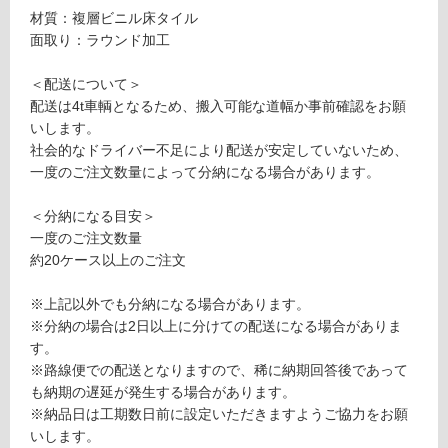
マ
材質：複層ビニル床タイル
応
テ
面取り：ラウンド加工
し
ィ
て
ル
＜配送について＞
い
N
配送は4t車輌となるため、搬入可能な道幅か事前確認をお願
る
W
いします。
W
対
社会的なドライバー不足により配送が安定していないため、
フ
応
一度のご注文数量によって分納になる場合があります。
ロ
し
ー
て
＜分納になる目安＞
ラ
い
一度のご注文数量
イ
る
約20ケース以上のご注文
ム
が
M
制
※上記以外でも分納になる場合があります。
A
限
※分納の場合は2日以上に分けての配送になる場合がありま
W
あ
す。
-1
り
※路線便での配送となりますので、稀に納期回答後であって
1
の
も納期の遅延が発生する場合があります。
2
為
※納品日は工期数日前に設定いただきますようご協力をお願
8
注
いします。