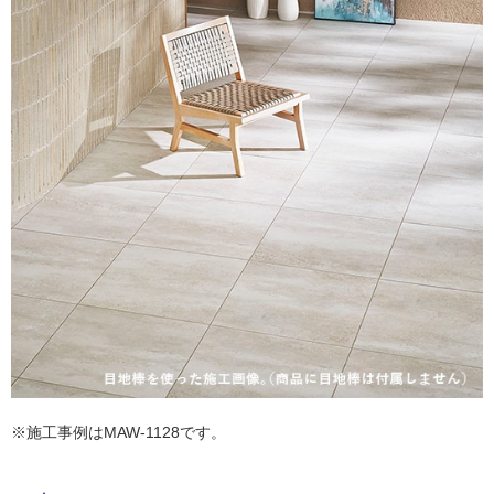
ム
修理お問い合わせ
クレーム公開
自分らしい家づくり
最高のリノベ会社が
みつ
照明
ペット用品
横浜スマート
ショールー
SUVACO
かる
リノベりす
ム
ウェルビーみのお
HDC
説明書・図面検索
水まわり
3年保証
BOX
内装用建材
パネル・壁材
タ
お役立ち情報
住まいの
スタイリング
ロートアイアン
天然石・石材
アイデア
イ
ミラタップ
チャンネル
メンテナンス・
施工材
新商品
オンライン相談
ル
屋
内
床・
屋
外
床・
※施工事例はMAW-1128です。
浴
室