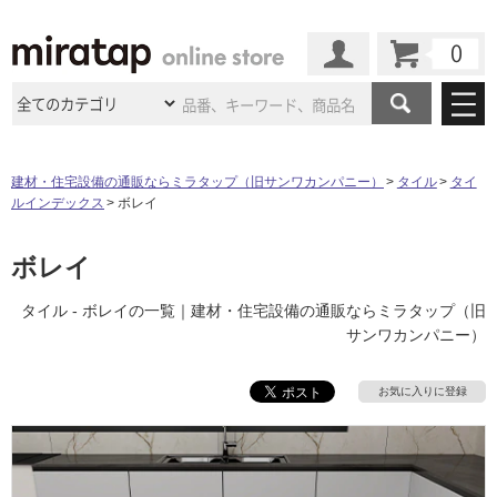
カート
マイページ
商品カテゴリ
建材・住宅設備の通販ならミラタップ（旧サンワカンパニー）
タイル
タイ
ルインデックス
ボレイ
施工事例
洗面所・水回り
タイル
ショールーム
ボレイ
施工事例
法人案件納入事例
キッチン
浴室（風呂・
バスルー
ム）・
トイレ
ショールームの
ご案内
東京
ショールーム
タイル - ボレイの一覧｜建材・住宅設備の通販ならミラタップ（旧
ミラタップ
のあるくらし
お客様訪問
インタビュー
ドア（扉）・
建具・玄関
サンワカンパニー）
サポート
扉
エクステリア
（外構）
大阪
ショールーム
仙台
ショールーム
店舗・施設事例
その他サービス
お気に入りに登録
ご利用ガイド
初めての方へ
ウッドデッキ
フローリング・
床材
名古屋
ショールーム
京都
ショールーム
ミラタップと
創る家
工事会社紹介
Coziコンシ
よくある質問
お問い合わせ
ASOLIE
ェルジュ
収納
インテリア・
家具
福岡
ショールーム
札幌スマート
ショールー