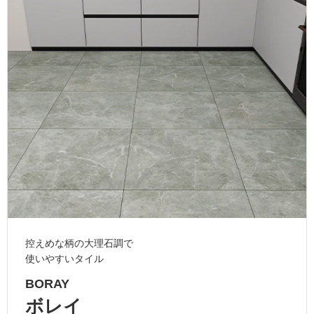
ム
修理お問い合わせ
クレーム公開
自分らしい家づくり
最高のリノベ会社が
みつ
照明
ペット用品
横浜スマート
ショールー
SUVACO
かる
リノベりす
ム
ウェルビーみのお
HDC
説明書・図面検索
水まわり
3年保証
BOX
内装用建材
パネル・壁材
お役立ち情報
住まいの
スタイリング
ロートアイアン
天然石・石材
アイデア
ミラタップ
チャンネル
メンテナンス・
施工材
新商品
オンライン相談
控えめな柄の大理石調で
使いやすいタイル
BORAY
ボレイ