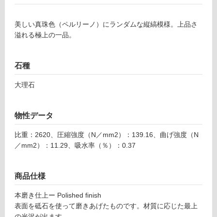
外)
使
美しい真珠色（ペルリーノ）にランダムな縦縞模様。上品さ
用
溢れる極上の一品。
不
可
石種
大理石
フ
物性データ
ロ
比重：2620、圧縮強度（N／mm2）：139.16、曲げ強度（N
ー
／mm2）：11.29、吸水率（％）：0.37
リ
商品仕様
ン
本磨き仕上ー Polished finish
表面を砥石を使って磨きあげたものです。材質に応じた最上
グ
の光沢が出ます。