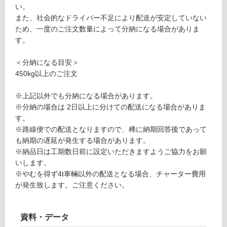
あ
0
い。
り
0
また、社会的なドライバー不足により配送が安定していない
の
ため、一度のご注文数量によって分納になる場合がありま
為
運賃表
す。
注
S
意
＜分納になる目安＞
が
450kg以上のご注文
運
必
賃
要
※上記以外でも分納になる場合があります。
合
※
※分納の場合は 2日以上に分けての配送になる場合がありま
計
商
す。
:
品
※路線便での配送となりますので、稀に納期回答後であって
¥2,
仕
も納期の遅延が発生する場合があります。
11
様
※納品日は工期数日前に設定いただきますようご協力をお願
0/
欄
いします。
ケ
を
※やむを得ず4t車輛以外の配送となる場合、チャーター費用
ー
ご
が発生致します。ご注意ください。
ス
確
認
く
資料・データ
だ