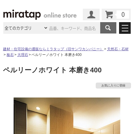
カート
マイページ
商品カテゴリ
建材・住宅設備の通販ならミラタップ（旧サンワカンパニー）
天然石・石材
板石
大理石
ペルリーノホワイト 本磨き400
施工事例
洗面所・水回り
タイル
ペルリーノホワイト 本磨き400
ショールーム
施工事例
法人案件納入事例
キッチン
浴室（風呂・
バスルー
ム）・
トイレ
ショールームの
ご案内
東京
ショールーム
お気に入りに登録
ミラタップ
のあるくらし
お客様訪問
インタビュー
ドア（扉）・
建具・玄関
サポート
扉
エクステリア
（外構）
大阪
ショールーム
仙台
ショールーム
店舗・施設事例
その他サービス
ご利用ガイド
初めての方へ
ウッドデッキ
フローリング・
床材
名古屋
ショールーム
京都
ショールーム
ミラタップと
創る家
工事会社紹介
Coziコンシ
よくある質問
お問い合わせ
ASOLIE
ェルジュ
収納
インテリア・
家具
福岡
ショールーム
札幌スマート
ショールー