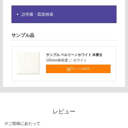
さ
い
説明書・図面検索
対
応
し
サンプル品
て
い
な
サンプル ペルリーノホワイト 本磨き
い
100mm角程度
／
ホワイト
サンプルBOX
レビュー
※ご投稿にあたって