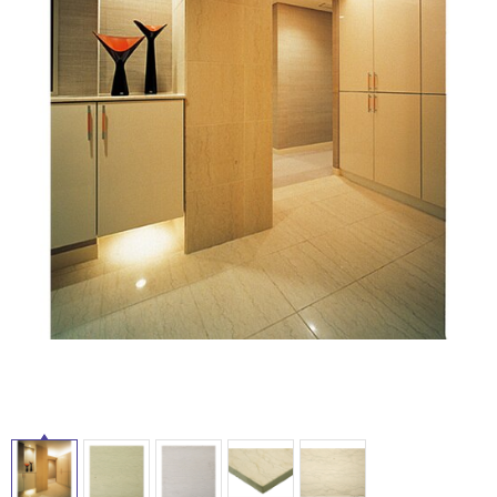
ム
修理お問い合わせ
クレーム公開
自分らしい家づくり
最高のリノベ会社が
みつ
照明
ペット用品
横浜スマート
ショールー
SUVACO
かる
リノベりす
ム
ウェルビーみのお
HDC
説明書・図面検索
水まわり
3年保証
BOX
内装用建材
パネル・壁材
お役立ち情報
住まいの
スタイリング
ロートアイアン
天然石・石材
アイデア
ミラタップ
チャンネル
メンテナンス・
施工材
新商品
オンライン相談
タ
イ
ル
屋
内
床・
屋