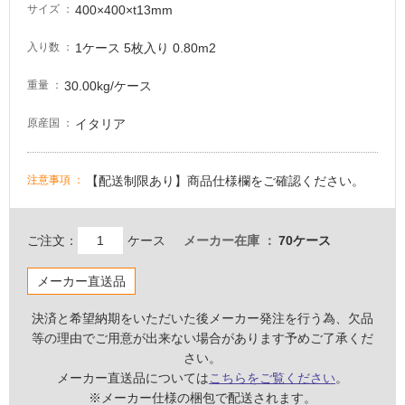
400×400×t13mm
サイズ
て
い
1ケース 5枚入り 0.80m2
入り数
る
が
30.00kg/ケース
重量
注
意
イタリア
原産国
が
必
要
【配送制限あり】商品仕様欄をご確認ください。
注意事項
適
し
ご注文：
ケース
メーカー在庫
70ケース
て
い
メーカー直送品
な
い
決済と希望納期をいただいた後メーカー発注を行う為、欠品
等の理由でご用意が出来ない場合があります予めご了承くだ
屋
さい。
内
メーカー直送品については
こちらをご覧ください
。
※メーカー仕様の梱包で配送されます。
壁・