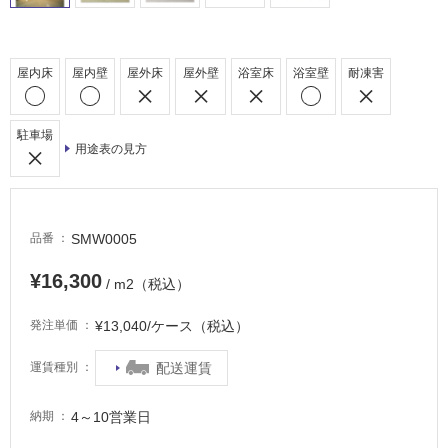
外
床・
浴
屋内床
屋内壁
屋外床
屋外壁
浴室床
浴室壁
耐凍害
室
床・
駐車場
駐
用途表の見方
車
場
非
SMW0005
品番
常
¥16,300
に
/ m2（税込）
適
し
¥13,040/ケース（税込）
発注単価
て
配送運賃
い
運賃種別
る
4～10営業日
納期
適
し