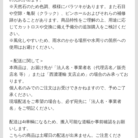
S
※天然石のため色調、模様にバラツキがあります。また石目
M
や空隙・亀裂（クラック）、ピンホールおよびそれらの補修
土足・遮
W
跡があることがあります。商品特性をご理解の上、用途に応
音・床暖
0
じてカットロスや交換に備え予備分の追加購入をご検討くだ
0
さい。
対
0
※風化しやすいため、雨水のかかる場所や水周りの箇所への
応
5
使用はお避けください。
し
ペ
て
ル
＜配送に関して＞
い
リ
本商品は、お届け先が「法人名・事業者名（代理店名／販売
る
ー
店名 等）」または「西濃運輸 支店止め」の場合のみ承ってお
対
ノ
ります。
応
ホ
個人名のみでのご注文はお受けできかねますので、予めご了
し
ワ
承ください。
て
イ
現場配送をご希望の場合も、必ず宛先に「法人名・事業者
い
ト
名」をご明記ください。
る
本
が
磨
配送は4t車輌になるため、搬入可能な道幅か事前確認をお願
制
き
いします。
限
4
こちらの商品は土曜日の配送が出来ません。ご注意くださ