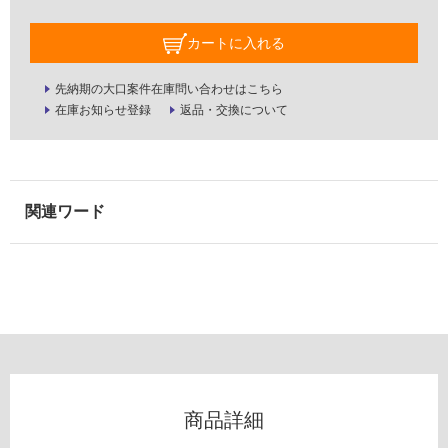
屋
カートに入れる
外
壁・
先納期の大口案件在庫問い合わせはこちら
浴
在庫お知らせ登録
返品・交換について
室
壁
使
用
可
能
使
用
可
能
(寒
冷
地
商品詳細
以