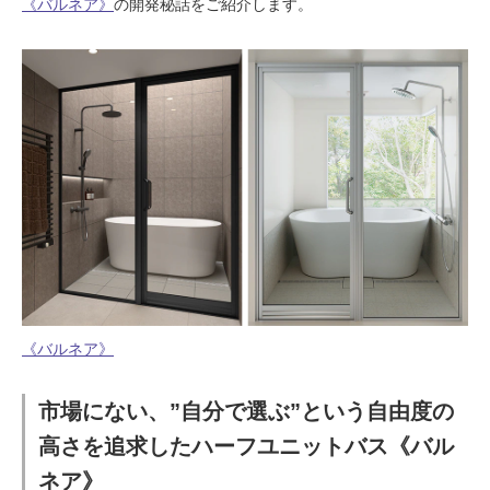
《バルネア》
の開発秘話をご紹介します。
ム
修理お問い合わせ
クレーム公開
自分らしい家づくり
最高のリノベ会社が
みつ
照明
ペット用品
横浜スマート
ショールー
SUVACO
かる
リノベりす
ム
ウェルビーみのお
HDC
説明書・図面検索
水まわり
3年保証
BOX
内装用建材
パネル・壁材
お役立ち情報
住まいの
スタイリング
ロートアイアン
天然石・石材
アイデア
ミラタップ
チャンネル
メンテナンス・
施工材
新商品
オンライン相談
《バルネア》
市場にない、”自分で選ぶ”という自由度の
高さを追求したハーフユニットバス《バル
ネア》