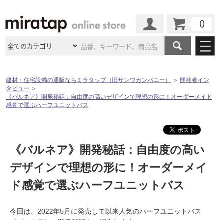
カート
マイページ
商品カテゴリ
建材・住宅設備の通販ならミラタップ（旧サンワカンパニー）
＞
開発者イン
タビュー
＞
施工事例
洗面所・水回り
タイル
《バルネア》開発秘話：自由度の高いデザインで理想の形に！オーダーメイド
感覚で選ぶハーフユニットバス
ショールーム
施工事例
法人案件納入事例
キッチン
浴室（風呂・
バスルー
ム）・
トイレ
ショールームの
ご案内
東京
ショールーム
ミラタップ
のあるくらし
お客様訪問
インタビュー
《バルネア》開発秘話：自由度の高い
ドア（扉）・
建具・玄関
サポート
扉
エクステリア
（外構）
大阪
ショールーム
仙台
ショールーム
デザインで理想の形に！オーダーメイ
店舗・施設事例
その他サービス
ご利用ガイド
初めての方へ
ド感覚で選ぶハーフユニットバス
ウッドデッキ
フローリング・
床材
名古屋
ショールーム
京都
ショールーム
ミラタップと
創る家
工事会社紹介
Coziコンシ
よくある質問
お問い合わせ
ASOLIE
ェルジュ
収納
インテリア・
家具
今回は、2022年5月に発売して以来人気のハーフユニットバス
福岡
ショールーム
札幌スマート
ショールー