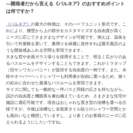
―開発者だから言える《バルネア》のおすすめポイント
は何ですか？
《バルネア》
の最大の特徴は、そのハーフユニット形式です。こ
れにより、腰壁から上の部分をカスタマイズする自由度が高く、
ニーズに応じてさまざまなデザインが可能です。例えば、温泉を
引いて外屋根を置いて、裏周りを綺麗に造作すれば露天風呂のよ
うな開放感あふれる空間も実現できます。
大きな窓や全面ガラス張りを採用することで、明るく広がりのあ
るバスルームをデザインすることもできます。これがミラタップ
（旧サンワカンパニー）が提供する自由度の一例です。また、水
栓やオーバーヘッドシャワーも利用者が自由に選べるため、個々
の好みに合わせた最適なバスルームを実現できます。
サイズに関しても一般的な一坪バスと同様の広さを持ちながら、
設計の自由度と機能美を兼ね備えているため、さまざまな住宅や
施設に適応可能です。現在はおしゃれな置き型の浴槽を選べる仕
様ですが、今後は浴槽なし全面床タイル貼りのシャワー空間とか
も面白いなと構想していますし、より多くのお客様のニーズに応
えられるようにしたいですね。