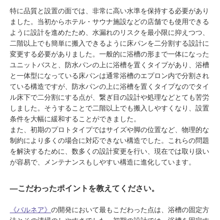
特に品質と設置の面では、非常に高い水準を保持する必要があり
ました。当初からホテル・サウナ施設などの店舗でも使用できる
ように設計を進めたため、水漏れのリスクを最小限に抑えつつ、
二階以上でも簡単に搬入できるように床パンを二分割する設計に
変更する必要がありました。一般的に浴槽の形まで一体になった
ユニットバスと、防水パンの上に浴槽を置くタイプがあり、浴槽
と一体型になっている床パンは通常浴槽のエプロン内で分割され
ている構造ですが、防水パンの上に浴槽を置くタイプなのでタイ
ル床下で二分割にする点が、繋ぎ目の設計や処理などとても苦労
しました。そうすることで二階以上でも搬入しやすくなり、設置
条件を大幅に緩和することができました。
また、初期のプロトタイプではサイズや脚の位置など、物理的な
制約により多くの場合に対応できない構造でした。これらの問題
を解決するために、数多くの設計変更を行い、現在では取り扱い
が容易で、メンテナンスもしやすい構造に進化しています。
―こだわったポイントを教えてください。
《バルネア》
の開発において最もこだわった点は、浴槽の固定方