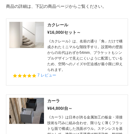
商品の詳細は、下記の商品ページからご覧ください。
カクレール
¥16,000/セット～
《カクレール》は、名前の通り「角」だけで構
成されたミニマルな階段手すり。設置時の壁面
からの出代はわずか54mm、ブラケットもシン
プルデザインで見えにくいように配置している
ため、空間へのノイズや圧迫感が最小限に抑え
られます。
5.0
7 レビュー
star
rating
カーラ
¥64,800/台～
《カーラ》は日本が誇る金属加工の板金・溶接
技術を巧みに組み合わせ、限りなく薄くフラッ
トな面で構成した洗面ボウル。ステンレスを基