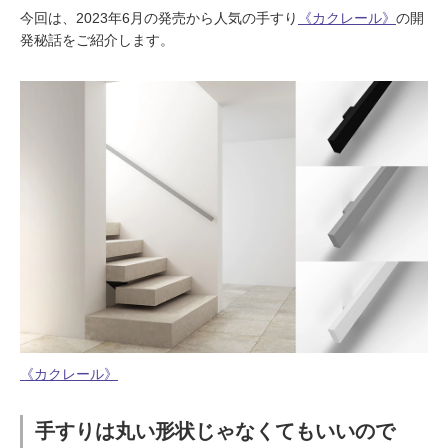
ム
修理お問い合わせ
クレーム公開
今回は、2023年6月の発売から人気の手すり
《カクレール》
の開
自分らしい家づくり
最高のリノベ会社が
みつ
照明
ペット用品
発秘話をご紹介します。
横浜スマート
ショールー
SUVACO
かる
リノベりす
ム
ウェルビーみのお
HDC
説明書・図面検索
水まわり
3年保証
BOX
内装用建材
パネル・壁材
お役立ち情報
住まいの
スタイリング
ロートアイアン
天然石・石材
アイデア
ミラタップ
チャンネル
メンテナンス・
施工材
新商品
オンライン相談
《カクレール》
手すりは丸い形状じゃなくてもいいので