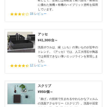
材として、塗装には高硬度で耐汚染性・耐候性
に優れた無機＋有機のハイブリット塗料を採用
しています。
3.4
18 レビュー
star
rating
アッセ
¥41,300/台～
洗面ボウルは、縁（ふち）の薄いものが近年の
トレンド。《アッセ》では、人工大理石や陶器
では表現できない薄いエッジラインを実現しま
した。
4.3
12 レビュー
star
rating
スクリブ
¥950/個～
「曲げ」の技術で生まれるやわらかなフォルム
の洗面アクセサリー《スクリブ》。洗面や浴室