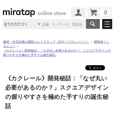
カート
マイページ
商品カテゴリ
建材・住宅設備の通販ならミラタップ（旧サンワカンパニー）
＞
開発者イン
タビュー
＞
施工事例
洗面所・水回り
タイル
《カクレール》開発秘話：「なぜ丸い必要があるのか？」スクエアデザインの
握りやすさを極めた手すりの誕生秘話
ショールーム
施工事例
法人案件納入事例
キッチン
浴室（風呂・
バスルー
ム）・
トイレ
ショールームの
ご案内
東京
ショールーム
ミラタップ
のあるくらし
お客様訪問
インタビュー
《カクレール》開発秘話：「なぜ丸い
ドア（扉）・
建具・玄関
サポート
扉
エクステリア
（外構）
大阪
ショールーム
仙台
ショールーム
必要があるのか？」スクエアデザイン
店舗・施設事例
その他サービス
ご利用ガイド
初めての方へ
の握りやすさを極めた手すりの誕生秘
ウッドデッキ
フローリング・
床材
名古屋
ショールーム
京都
ショールーム
ミラタップと
創る家
工事会社紹介
Coziコンシ
話
よくある質問
お問い合わせ
ASOLIE
ェルジュ
収納
インテリア・
家具
福岡
ショールーム
札幌スマート
ショールー