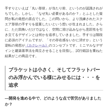
手すりといえば「丸い形状」が当たり前、というのが認識されが
ちでした。しかし、「なぜ丸い必要があるのか？」とふとした疑
問が私の発想の原点でした。この問いから、より洗練されたスク
エア形状の手すりを提案したいという想いが生まれました。さら
に、ただ四角いだけではなく、空間に溶け込みながら意匠性を引
き立てるデザインとは何かを追求していきました。手すりは階段
に必須のアイテムですが、「その存在感をいかに消すか」という
逆転の発想が
《カクレール》
のコンセプトです。ミニマルなデザ
インと建築基準法を両立させることを目指し、試行錯誤を重ねた
結果がこの商品です。
ブラケットは小さく、そしてフラットバー
のみ浮かんでいる様にみせるには・・・を
追求
―開発を進める中で、どのような点で苦労がありました
か？