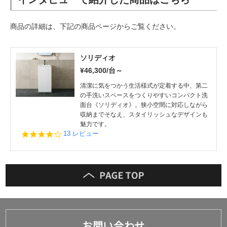
商品の詳細は、下記の商品ページからご覧ください。
ソリディオ
¥46,300/台～
清潔に気をつかう生活様式が定着する中、第二
の手洗いスペースをつくりやすいコンパクト洗
面台《ソリディオ》。狭小空間に対応しながら
収納までそなえ、スタイリッシュなデザインも
魅力です。
4.2
13 レビュー
star
rating
お問い合わせ