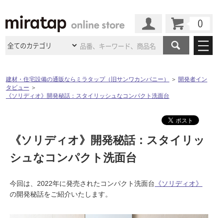
カート
マイページ
商品カテゴリ
建材・住宅設備の通販ならミラタップ（旧サンワカンパニー）
＞
開発者イン
タビュー
＞
施工事例
洗面所・水回り
タイル
《ソリディオ》開発秘話：スタイリッシュなコンパクト洗面台
ショールーム
施工事例
法人案件納入事例
キッチン
浴室（風呂・
バスルー
ム）・
トイレ
ショールームの
ご案内
東京
ショールーム
《ソリディオ》開発秘話：スタイリッ
ミラタップ
のあるくらし
お客様訪問
インタビュー
ドア（扉）・
建具・玄関
サポート
シュなコンパクト洗面台
扉
エクステリア
（外構）
大阪
ショールーム
仙台
ショールーム
店舗・施設事例
その他サービス
ご利用ガイド
初めての方へ
ウッドデッキ
フローリング・
床材
今回は、2022年に発売されたコンパクト洗面台
《ソリディオ》
名古屋
ショールーム
京都
ショールーム
の開発秘話をご紹介いたします。
ミラタップと
創る家
工事会社紹介
Coziコンシ
よくある質問
お問い合わせ
ASOLIE
ェルジュ
収納
インテリア・
家具
福岡
ショールーム
札幌スマート
ショールー