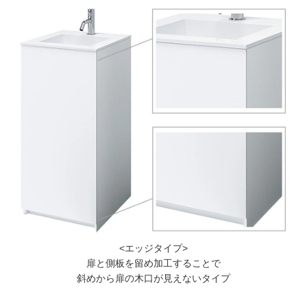
<エッジタイプ>
扉と側板を留め加工することで
斜めから扉の木口が見えないタイプ