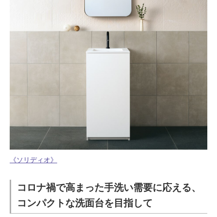
ム
修理お問い合わせ
クレーム公開
自分らしい家づくり
最高のリノベ会社が
みつ
照明
ペット用品
横浜スマート
ショールー
SUVACO
かる
リノベりす
ム
ウェルビーみのお
HDC
説明書・図面検索
水まわり
3年保証
BOX
内装用建材
パネル・壁材
お役立ち情報
住まいの
スタイリング
ロートアイアン
天然石・石材
アイデア
ミラタップ
チャンネル
メンテナンス・
施工材
新商品
オンライン相談
《ソリディオ》
コロナ禍で高まった手洗い需要に応える、
コンパクトな洗面台を目指して