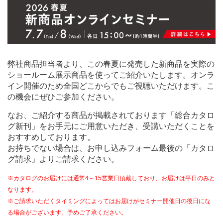
ム
修理お問い合わせ
クレーム公開
自分らしい家づくり
最高のリノベ会社が
みつ
照明
ペット用品
横浜スマート
ショールー
SUVACO
かる
リノベりす
ム
ウェルビーみのお
HDC
説明書・図面検索
水まわり
3年保証
BOX
内装用建材
パネル・壁材
お役立ち情報
住まいの
スタイリング
弊社商品担当者より、この春夏に発売した新商品を実際の
ロートアイアン
天然石・石材
アイデア
ショールーム展示商品を使ってご紹介いたします。オンラ
イン開催のため全国どこからでもご視聴いただけます。こ
ミラタップ
チャンネル
メンテナンス・
施工材
新商品
オンライン相談
の機会にぜひご参加ください。
なお、ご紹介する商品が掲載されております「総合カタロ
グ新刊」をお手元にご用意いただき、受講いただくことを
おすすめしております。
お持ちでない場合は、お申し込みフォーム最後の「カタロ
グ請求」よりご請求ください。
※カタログのお届けには通常4～15営業日頂戴しており、お届けは平日のみと
なります。
※ご請求いただくタイミングによってはお届けがセミナー開催日の後日にな
る場合がございます。予めご了承ください。