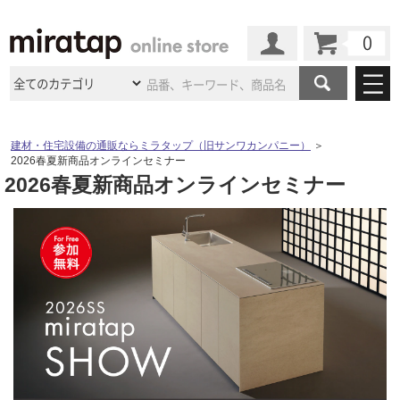
カート
マイページ
商品カテゴリ
建材・住宅設備の通販ならミラタップ（旧サンワカンパニー）
＞
2026春夏新商品オンラインセミナー
施工事例
洗面所・水回り
タイル
2026春夏新商品オンラインセミナー
ショールーム
施工事例
法人案件納入事例
キッチン
浴室（風呂・
バスルー
ム）・
トイレ
ショールームの
ご案内
東京
ショールーム
ミラタップ
のあるくらし
お客様訪問
インタビュー
ドア（扉）・
建具・玄関
サポート
扉
エクステリア
（外構）
大阪
ショールーム
仙台
ショールーム
店舗・施設事例
その他サービス
ご利用ガイド
初めての方へ
ウッドデッキ
フローリング・
床材
名古屋
ショールーム
京都
ショールーム
ミラタップと
創る家
工事会社紹介
Coziコンシ
よくある質問
お問い合わせ
ASOLIE
ェルジュ
収納
インテリア・
家具
福岡
ショールーム
札幌スマート
ショールー