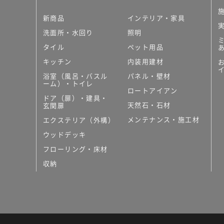
新商品
インテリア・家具
洗面所・水回り
照明
タイル
ペット用品
キッチン
内装用建材
浴室（風呂・バスル
パネル・壁材
ーム）・トイレ
ロートアイアン
ドア（扉）・建具・
天然石・石材
玄関扉
メンテナンス・施工材
エクステリア（外構）
ウッドデッキ
フローリング・床材
収納