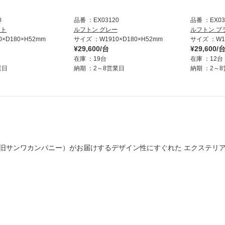
0
品番
EX03120
品番
EX03
イト
ルフトン グレー
ルフトン ブ
0×D180×H52mm
サイズ
W1910×D180×H52mm
サイズ
W1
¥29,600/台
¥29,600/
在庫
19台
在庫
12台
業日
納期
2～8営業日
納期
2～
旧サンワカンパニー）がお届けするデザイン性にすぐれた
エクステリア