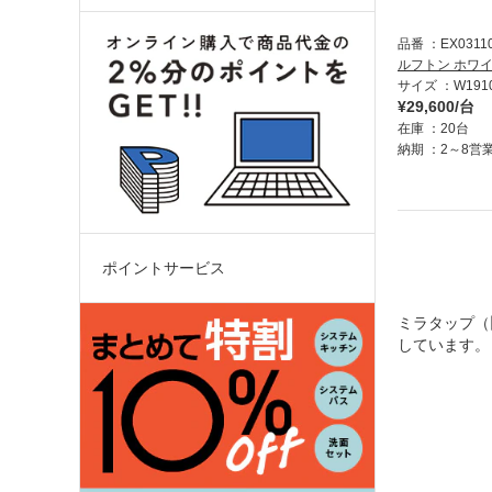
品番
EX0311
ルフトン ホワ
サイズ
W191
¥29,600/台
在庫
20台
納期
2～8営
ポイントサービス
ミラタップ（
しています。