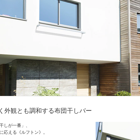
く外観とも調和する布団干しバー
干しが一番」、
に応える《ルフトン》。