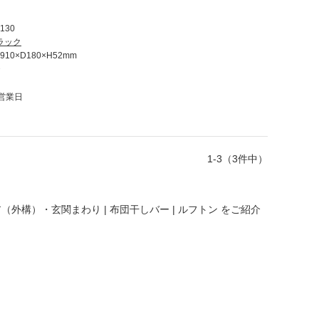
130
ラック
910×D180×H52mm
台
8営業日
1-3（3件中）
（外構）・玄関まわり | 布団干しバー | ルフトン
をご紹介