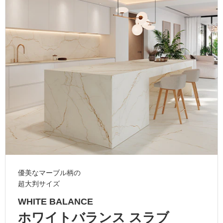
ム
修理お問い合わせ
クレーム公開
自分らしい家づくり
最高のリノベ会社が
みつ
照明
ペット用品
横浜スマート
ショールー
SUVACO
かる
リノベりす
ム
ウェルビーみのお
HDC
説明書・図面検索
水まわり
3年保証
BOX
内装用建材
パネル・壁材
お役立ち情報
住まいの
スタイリング
ロートアイアン
天然石・石材
アイデア
ミラタップ
チャンネル
メンテナンス・
施工材
新商品
オンライン相談
優美なマーブル柄の
超大判サイズ
WHITE BALANCE
ホワイトバランス スラブ