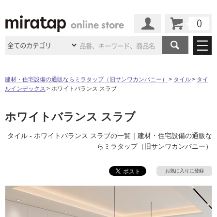
カート
マイページ
商品カテゴリ
建材・住宅設備の通販ならミラタップ（旧サンワカンパニー）
タイル
タイ
ルインデックス
ホワイトバランス スラブ
施工事例
洗面所・水回り
タイル
ショールーム
ホワイトバランス スラブ
施工事例
法人案件納入事例
キッチン
浴室（風呂・
バスルー
ム）・
トイレ
ショールームの
ご案内
東京
ショールーム
タイル - ホワイトバランス スラブの一覧｜建材・住宅設備の通販な
ミラタップ
のあるくらし
お客様訪問
インタビュー
ドア（扉）・
建具・玄関
らミラタップ（旧サンワカンパニー）
サポート
扉
エクステリア
（外構）
大阪
ショールーム
仙台
ショールーム
店舗・施設事例
その他サービス
お気に入りに登録
ご利用ガイド
初めての方へ
ウッドデッキ
フローリング・
床材
名古屋
ショールーム
京都
ショールーム
ミラタップと
創る家
工事会社紹介
Coziコンシ
よくある質問
お問い合わせ
ASOLIE
ェルジュ
収納
インテリア・
家具
福岡
ショールーム
札幌スマート
ショールー