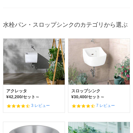
水栓パン・スロップシンクのカテゴリから選ぶ
アクレッタ
スロップシンク
¥42,200/セット～
¥30,400/セット～
4.
4.
3 レビュー
7 レビュー
7
7
s
s
t
t
a
a
r
r