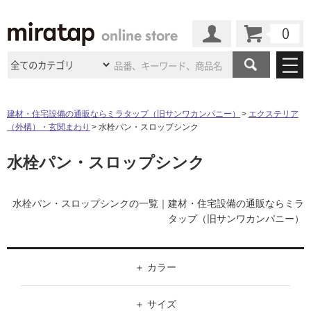
カート
マイページ
商品カテゴリ
建材・住宅設備の通販ならミラタップ（旧サンワカンパニー）
エクステリア
（外構）・玄関まわり
水栓パン・スロップシンク
施工事例
洗面所・水回り
タイル
水栓パン・スロップシンク
ショールーム
施工事例
法人案件納入事例
キッチン
浴室（風呂・
バスルー
ム）・
トイレ
ショールームの
ご案内
東京
ショールーム
ミラタップ
のあるくらし
お客様訪問
インタビュー
水栓パン・スロップシンクの一覧｜建材・住宅設備の通販ならミラ
ドア（扉）・
建具・玄関
サポート
タップ（旧サンワカンパニー）
扉
エクステリア
（外構）
大阪
ショールーム
仙台
ショールーム
店舗・施設事例
その他サービス
ご利用ガイド
初めての方へ
ウッドデッキ
フローリング・
床材
名古屋
ショールーム
京都
ショールーム
カラー
ミラタップと
創る家
工事会社紹介
Coziコンシ
よくある質問
お問い合わせ
ASOLIE
ェルジュ
収納
インテリア・
家具
ホワイト
福岡
ショールーム
札幌スマート
ショールー
サイズ