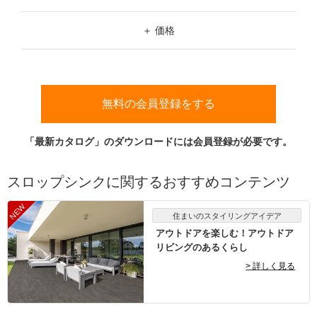
ム
修理お問い合わせ
クレーム公開
ブラック
自分らしい家づくり
最高のリノベ会社が
みつ
W（幅）
照明
ペット用品
横浜スマート
ショールー
価格
SUVACO
かる
リノベりす
シルバー
ム
ウェルビーみのお
HDC
～
説明書・図面検索
水まわり
3年保証
BOX
価格帯
内装用建材
パネル・壁材
¥2,980以下
H（高さ）
お役立ち情報
住まいの
スタイリング
～
¥2,981～¥3,980
ロートアイアン
天然石・石材
アイデア
無料の会員登録をする
～
¥3,981～¥4,980
ミラタップ
チャンネル
メンテナンス・
施工材
新商品
オンライン相談
「最新カタログ」のダウンロードには会員登録が必要です。
¥4,981以上
スロップシンクに関するおすすめコンテンツ
住まいのスタイリングアイデア
アウトドアを楽しむ！アウトドア
リビングのあるくらし
> 詳しく見る