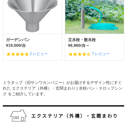
r
r
a
a
t
t
i
i
n
n
g
g
ガーデンパン
立水栓・散水栓
¥19,500/台
¥6,960/台～
5.
4.
2 レビュー
7 レビュー
0
7
s
s
t
t
a
a
r
r
ミラタップ（旧サンワカンパニー）がお届けするデザイン性にすぐ
r
r
a
a
れた
エクステリア（外構）・玄関まわり | 水栓パン・スロップシン
t
t
ク
をご紹介しています。
i
i
n
n
g
g
エクステリア（外構）・玄関まわり