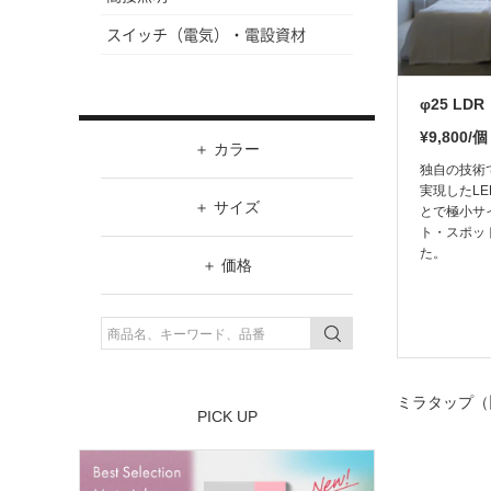
スイッチ（電気）・電設資材
φ25 LDR
¥9,800/
カラー
独自の技術
実現したL
ホワイト
サイズ
とで極小サ
ト・スポッ
ブラック
W（幅）
た。
価格
グレー
～
価格帯
¥2,980以下
シルバー
H（高さ）
～
¥2,981～¥3,980
ゴールド
～
¥3,981～¥4,980
ミラタップ（
その他(マルチカラー)
PICK UP
¥4,981以上