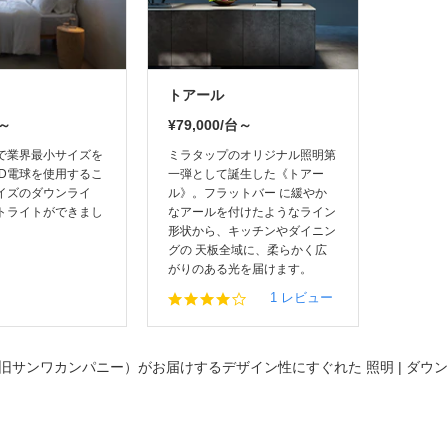
トアール
個～
¥79,000/台～
で業界最小サイズを
ミラタップのオリジナル照明第
ED電球を使用するこ
一弾として誕生した《トアー
イズのダウンライ
ル》。フラットバー に緩やか
トライトができまし
なアールを付けたようなライン
形状から、キッチンやダイニン
グの 天板全域に、柔らかく広
がりのある光を届けます。
4.
1 レビュー
0
s
t
a
旧サンワカンパニー）がお届けするデザイン性にすぐれた
照明 | ダ
r
r
a
t