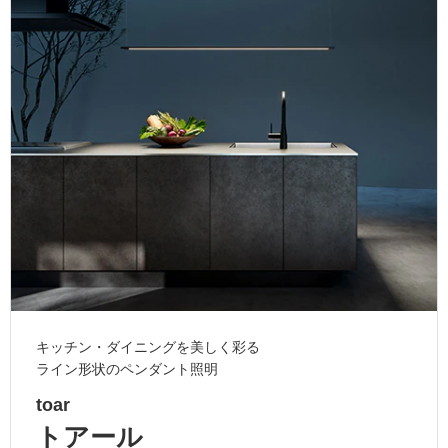
ム
修理お問い合わせ
クレーム公開
自分らしい家づくり
最高のリノベ会社が
みつ
照明
ペット用品
横浜スマート
ショールー
SUVACO
かる
リノベりす
ム
ウェルビーみのお
HDC
説明書・図面検索
水まわり
3年保証
BOX
内装用建材
パネル・壁材
お役立ち情報
住まいの
スタイリング
ロートアイアン
天然石・石材
アイデア
ミラタップ
チャンネル
メンテナンス・
施工材
新商品
オンライン相談
キッチン・ダイニングを美しく彩る
ライン形状のペンダント照明
toar
トアール