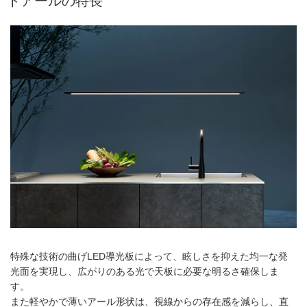
トアールの特長
特殊な技術の曲げLED導光板によって、眩しさを抑えた均一な発
光面を実現し、広がりのある光で天板に必要な明るさ確保しま
す。
また軽やかで薄いアール形状は、視線からの存在感を減らし、直