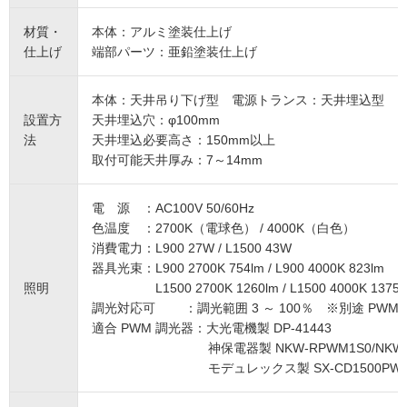
材質・
本体：アルミ塗装仕上げ
仕上げ
端部パーツ：亜鉛塗装仕上げ
本体：天井吊り下げ型 電源トランス：天井埋込型
設置方
天井埋込穴：φ100mm
法
天井埋込必要高さ：150mm以上
取付可能天井厚み：7～14mm
電 源 ：AC100V 50/60Hz
色温度 ：2700K（電球色） / 4000K（白色）
消費電力：L900 27W / L1500 43W
器具光束：L900 2700K 754lm / L900 4000K 823lm
照明
L1500 2700K 1260lm / L1500 4000K 1375l
調光対応可 ：調光範囲 3 ～ 100％ ※別途 PWM
適合 PWM 調光器：大光電機製 DP-41443
神保電器製 NKW-RPWM1S0/NKW-RPWM1S
モデュレックス製 SX-CD1500PWM/