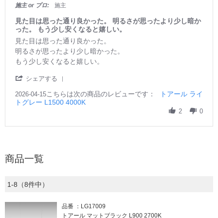
s
施主 or プロ:
施主
t
a
見た目は思った通り良かった。 明るさが思ったより少し暗か
r
った。 もう少し安くなると嬉しい。
r
R
r
見た目は思った通り良かった。
a
e
e
明るさが思ったより少し暗かった。
t
v
v
もう少し安くなると嬉しい。
i
i
i
n
e
e
'
g
シェアする
w
w
S
b
s
こちらは次の商品のレビューです：
h
トアール ライ
2026-04-15
y
t
トグレー L1500 4000K
a
ご
a
r
2
0
購
t
e
入
i
R
者
n
e
様
g
v
o
見
i
n
た
商品一覧
e
1
目
w
5
は
b
A
思
1-8（8件中）
y
p
っ
ご
r
た
購
2
通
品番
LG17009
入
0
り
トアール マットブラック L900 2700K