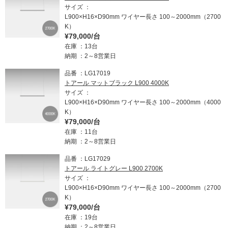
者
2
良
サイズ
様
6
か
L900×H16×D90mm ワイヤー長さ 100～2000mm（2700
o
っ
n
K）
た。
1
¥79,000/台
明
5
在庫
13台
る
A
さ
納期
2～8営業日
p
が
r
思
品番
LG17019
2
っ
トアール マットブラック L900 4000K
0
た
サイズ
2
よ
L900×H16×D90mm ワイヤー長さ 100～2000mm（4000
6
り
K）
少
¥79,000/台
し
在庫
11台
暗
納期
2～8営業日
か
っ
品番
LG17029
た。
も
トアール ライトグレー L900 2700K
う
サイズ
少
L900×H16×D90mm ワイヤー長さ 100～2000mm（2700
し
K）
安
¥79,000/台
く
在庫
19台
な
納期
2～8営業日