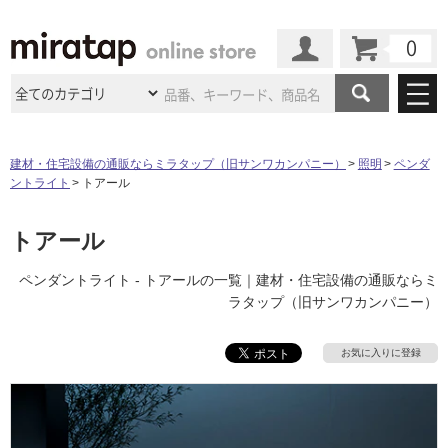
カート
マイページ
商品カテゴリ
建材・住宅設備の通販ならミラタップ（旧サンワカンパニー）
照明
ペンダ
ントライト
トアール
施工事例
洗面所・水回り
タイル
ショールーム
トアール
施工事例
法人案件納入事例
キッチン
浴室（風呂・
バスルー
ム）・
トイレ
ショールームの
ご案内
東京
ショールーム
ペンダントライト - トアールの一覧｜建材・住宅設備の通販ならミ
ミラタップ
のあるくらし
お客様訪問
インタビュー
ドア（扉）・
建具・玄関
ラタップ（旧サンワカンパニー）
サポート
扉
エクステリア
（外構）
大阪
ショールーム
仙台
ショールーム
店舗・施設事例
その他サービス
お気に入りに登録
ご利用ガイド
初めての方へ
ウッドデッキ
フローリング・
床材
名古屋
ショールーム
京都
ショールーム
ミラタップと
創る家
工事会社紹介
Coziコンシ
よくある質問
お問い合わせ
ASOLIE
ェルジュ
収納
インテリア・
家具
福岡
ショールーム
札幌スマート
ショールー