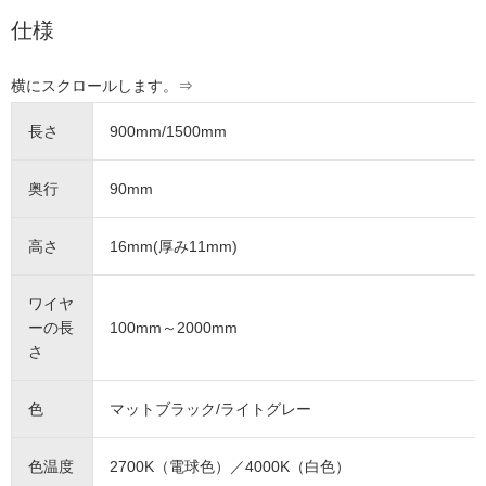
仕様
長さ
900mm/1500mm
奥行
90mm
高さ
16mm(厚み11mm)
ワイヤ
ーの長
100mm～2000mm
さ
色
マットブラック/ライトグレー
色温度
2700K（電球色）／4000K（白色）