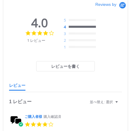
Reviews by
4.0
5
4
4.
3
0
1 レビュー
2
s
1
t
a
r
r
レビューを書く
a
t
i
n
レビュー
g
1 レビュー
並べ替え:
選択
ご購入者様
購入確認済
4.
0