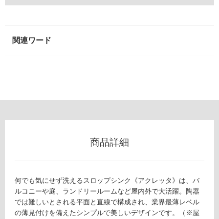
い
る
適
し
て
い
る
が
注
意
が
必
要
商品詳細
適
し
て
何でも気にせず洗えるスロップシンク《アクレッタ》は、バ
い
ルコニーや庭、ランドリールームなど屋内外で大活躍。陶器
な
では難しいとされる平面と直線で構成され、業界最薄レベル
い
の薄見付けを備えたシンプルで美しいデザインです。（※屋