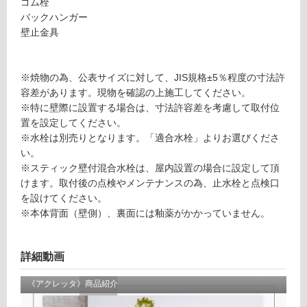
ゴム栓
ト
バックハンガー
ン
ラ
壁止金具
ッ
プ
グ
セ
※焼物の為、公表サイズに対して、JIS規格±5％程度の寸法許
ッ
容差があります。現物を確認の上施工してください。
土足・遮
ト
※特に壁際に設置する場合は、寸法許容差を考慮して取付位
音・床暖
-
置を設定してください。
W
対
※水栓は別売りとなります。「適合水栓」よりお選びくださ
A
応
い。
0
し
※スティック壁付混合水栓は、屋内設置の場合に設定して頂
5
て
けます。取付後の点検やメンテナンスの為、止水栓と点検口
3
い
を設けてください。
1
る
※本体背面（壁側）、裏面には釉薬がかかっていません。
9
対
ア
応
ク
詳細動画
し
レ
て
ッ
い
タ