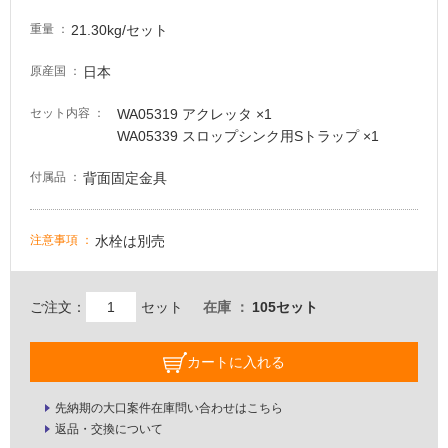
屋
内
21.30kg/セット
重量
床・
日本
原産国
屋
外
WA05319 アクレッタ ×1
セット内容
床・
WA05339 スロップシンク用Sトラップ ×1
浴
背面固定金具
付属品
室
床・
駐
水栓は別売
注意事項
車
場
ご注文：
セット
在庫
105セット
非
常
カートに入れる
に
適
先納期の大口案件在庫問い合わせはこちら
し
返品・交換について
て