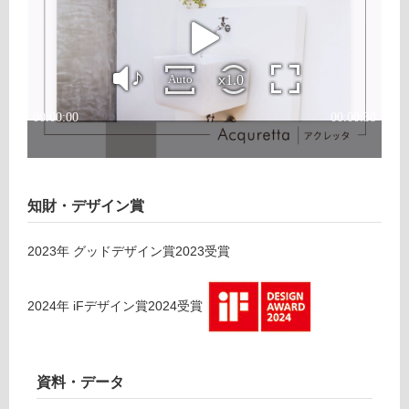
る
が
運賃表
制
E
限
W
あ
A
り
0
の
5
為
3
注
3
意
9
が
知財・デザイン賞
ス
必
ロ
要
2023
年
グッドデザイン賞2023
受賞
ッ
※
プ
商
シ
品
2024
年
iFデザイン賞2024
受賞
ン
仕
ク
様
用
欄
S
資料・データ
を
ト
ご