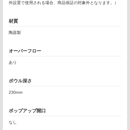
外設置で使用される場合、商品保証の対象外となります。）
屋
内
材質
壁・
屋
陶器製
外
壁・
オーバーフロー
浴
室
あり
壁
使
ボウル深さ
用
可
230mm
能
使
ポップアップ開口
用
可
なし
能