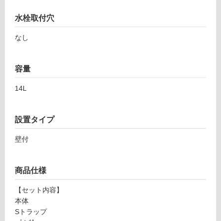
(寒
冷
水栓取付穴
地
なし
以
外)
使
容量
用
A
不
14L
C
可
Q
0
設置タイプ
0
壁付
1
フ
S
ア
ロ
商品仕様
ク
レ
ー
【セット内容】
ッ
本体
タ
Sトラップ
リ
S