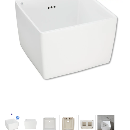
ム
修理お問い合わせ
クレーム公開
自分らしい家づくり
最高のリノベ会社が
みつ
照明
ペット用品
横浜スマート
ショールー
SUVACO
かる
リノベりす
ム
ウェルビーみのお
HDC
説明書・図面検索
水まわり
3年保証
BOX
内装用建材
パネル・壁材
お役立ち情報
住まいの
スタイリング
ロートアイアン
天然石・石材
アイデア
ミラタップ
チャンネル
メンテナンス・
施工材
新商品
オンライン相談