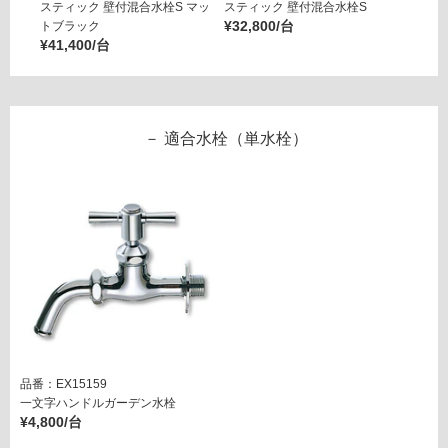
スティック 壁付混合水栓S マッ
スティック 壁付混合水栓S
スティ
¥32,800/台
トブラック
トブラ
¥41,400/台
¥41,4
適合水栓（単水栓）
品番：EX15159
一文字ハンドルガーデン水栓
¥4,800/台