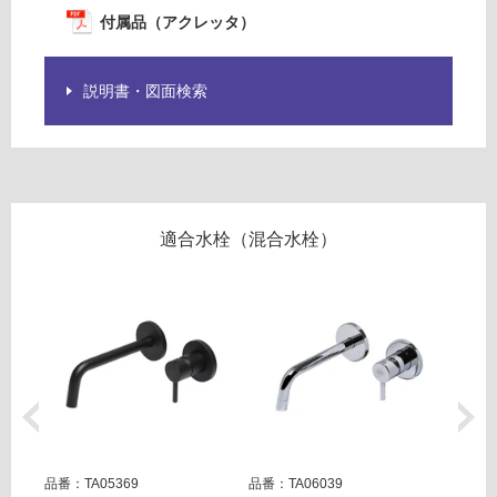
ラ
確
付属品（アクレッタ）
ッ
認
プ
く
説明書・図面検索
だ
運賃表
さ
G
い
対
運
応
賃
し
合
適合水栓（混合水栓）
て
計
い
:
な
¥2,
い
54
0/
セ
ッ
ト
品番：TA05369
品番：TA06039
品番：T