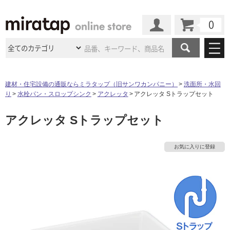
カート
マイページ
商品カテゴリ
建材・住宅設備の通販ならミラタップ（旧サンワカンパニー）
洗面所・水回
り
水栓パン・スロップシンク
アクレッタ
アクレッタ Sトラップセット
施工事例
洗面所・水回り
タイル
アクレッタ Sトラップセット
ショールーム
施工事例
法人案件納入事例
キッチン
浴室（風呂・
バスルー
ム）・
トイレ
ショールームの
ご案内
東京
ショールーム
お気に入りに登録
ミラタップ
のあるくらし
お客様訪問
インタビュー
ドア（扉）・
建具・玄関
サポート
扉
エクステリア
（外構）
大阪
ショールーム
仙台
ショールーム
店舗・施設事例
その他サービス
ご利用ガイド
初めての方へ
ウッドデッキ
フローリング・
床材
名古屋
ショールーム
京都
ショールーム
ミラタップと
創る家
工事会社紹介
Coziコンシ
よくある質問
お問い合わせ
ASOLIE
ェルジュ
収納
インテリア・
家具
福岡
ショールーム
札幌スマート
ショールー