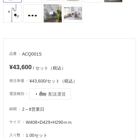
ACQ001S
品番
¥43,600
/ セット（税込）
¥43,600/セット（税込）
発注単価
タ
配送運賃
運賃種別
イ
2～8営業日
納期
W408×D429×H290ｍｍ
サイズ
ル
1.00セット
入り数