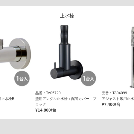
止水栓
品番：TA05729
品番：TA04099
用止水栓B
壁用アングル止水栓＋配管カバー ブ
アジャスト床用止水栓
¥7,400/台
ラック
¥14,800/台