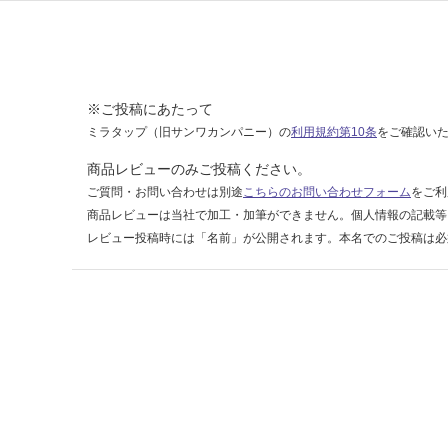
0
0
1
9
P
※ご投稿にあたって
ト
ミラタップ（旧サンワカンパニー）の
利用規約第10条
をご確認い
ラ
ッ
商品レビューのみご投稿ください。
プ
ご質問・お問い合わせは別途
こちらのお問い合わせフォーム
をご利
(壁
商品レビューは当社で加工・加筆ができません。個人情報の記載等
排
レビュー投稿時には「名前」が公開されます。本名でのご投稿は必
水)
運賃表
G
運
賃
合
計