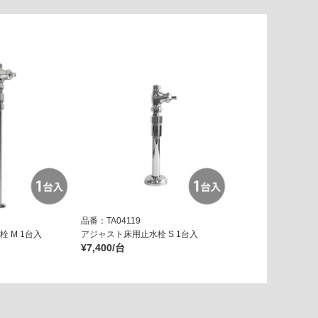
品番：TA04119
 M 1台入
アジャスト床用止水栓 S 1台入
¥7,400/台