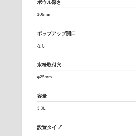
注
ボウル深さ
8
適
意
アン
し
が
105mm
ゴロ
て
必
Pセ
い
要
ット
な
ポップアップ開口
※
（水
い
商
栓・
屋内壁・屋外
なし
品
目
壁・浴室壁
仕
皿・
様
使用可
トラ
水栓取付穴
欄
能
ップ
を
φ25mm
付）
ご
-
使用可
確
W
能
認
容量
A
(寒冷地
く
1
以外)
だ
3.0L
4
さ
使用不
4
い
可
0
設置タイプ
対
1