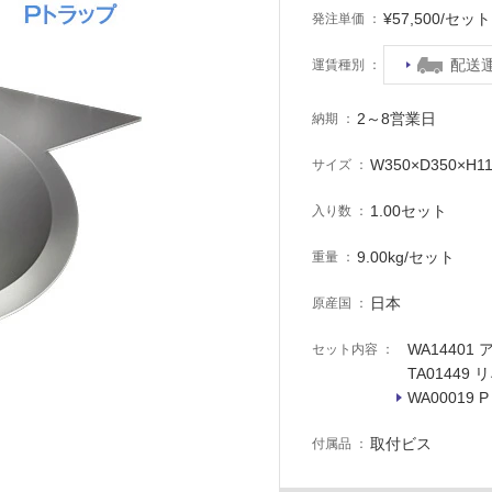
¥57,500/セ
発注単価
配送
運賃種別
2～8営業日
納期
W350×D350×H1
サイズ
1.00セット
入り数
9.00kg/セット
重量
日本
原産国
WA14401
セット内容
TA01449
WA00019
取付ビス
付属品