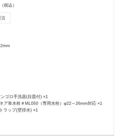
ット（税込）
運賃
12mm
 アンゴロ手洗器(目皿付) ×1
 リネア単水栓＃ML050（専用水栓）φ22～26mm対応 ×1
 Pトラップ(壁排水) ×1