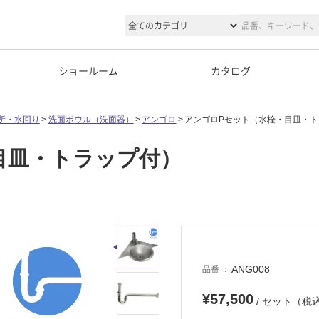
ショールーム
カタログ
所・水回り
洗面ボウル（洗面器）
アンゴロ
アンゴロPセット（水栓・目皿・
目皿・トラップ付）
ANG008
品番
¥57,500
/ セット（税