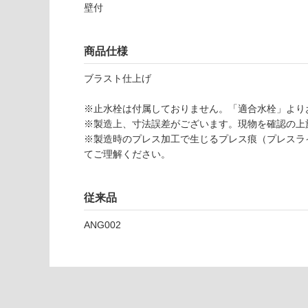
応
ア
壁付
し
ン
て
ゴ
い
商品仕様
ロ
な
手
い
ブラスト仕上げ
洗
器
※止水栓は付属しておりません。「適合水栓」より
(目
※製造上、寸法誤差がございます。現物を確認の上
皿
※製造時のプレス加工で生じるプレス痕（プレスラ
付)
てご理解ください。
運賃表
E
従来品
T
A
ANG002
0
1
4
4
9