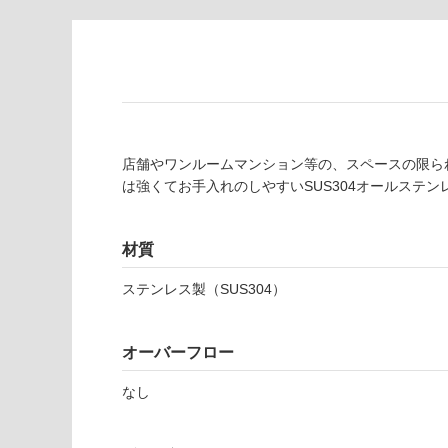
対
非
応
常
し
に
て
適
い
し
る
て
い
対
店舗やワンルームマンション等の、スペースの限ら
る
応
は強くてお手入れのしやすいSUS304オールステ
し
適
て
し
材質
い
て
る
い
ステンレス製（SUS304）
が
る
制
が
限
注
A
オーバーフロー
あ
意
N
り
が
なし
G
の
必
0
為
要
0