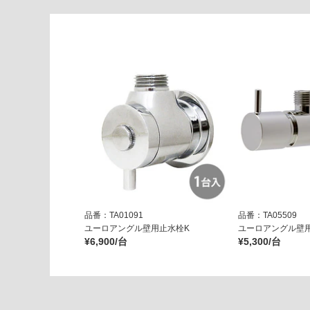
リネ
ア単
水栓
＃M
L05
0
（専
用水
栓）
φ22
～2
6m
m対
応
品番：TA01091
品番：TA05509
ユーロアングル壁用止水栓K
ユーロアングル壁
運賃表
¥6,900/台
¥5,300/台
G
W
A
0