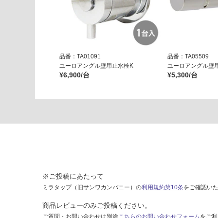
運賃表
G
W
A
0
品番：TA01091
品番：TA05509
ユーロアングル壁用止水栓K
ユーロアングル壁
0
¥6,900/台
¥5,300/台
2
2
2
ボ
ト
ル
ト
ラ
ッ
プ
※ご投稿にあたって
シ
ミラタップ（旧サンワカンパニー）の
利用規約第10条
をご確認い
ル
商品レビューのみご投稿ください。
バ
ー
ご質問・お問い合わせは別途
こちらのお問い合わせフォーム
をご利