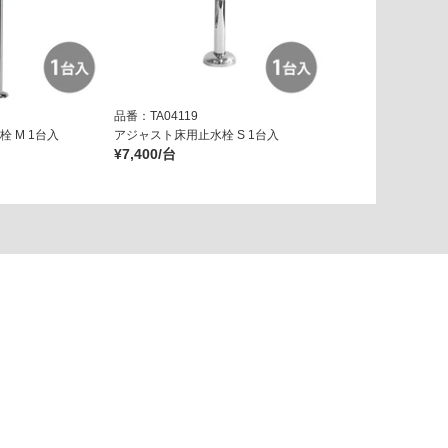
品番：TA04119
 M 1台入
アジャスト床用止水栓 S 1台入
¥7,400/台