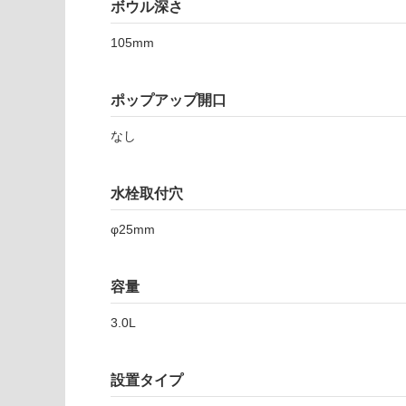
注
ボウル深さ
1
適
意
8
し
が
105mm
アン
て
必
ゴロ
い
要
フラ
な
ポップアップ開口
※
ット
い
商
Bセ
屋内壁・屋外
なし
品
ット
壁・浴室壁
仕
（左
様
使用可
水栓
水栓取付穴
欄
能
穴）
を
φ25mm
-
ご
W
使用可
確
A
能
認
容量
1
(寒冷地
く
4
以外)
だ
3.0L
5
さ
使用不
1
い
可
1
設置タイプ
対
ア