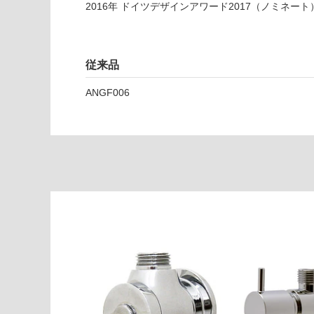
A
2016
年
ドイツデザインアワード2017（ノミネート
0
1
4
従来品
4
9
ANGF006
リネ
ア単
水栓
＃M
L05
0
（専
用水
栓）
φ22
～2
6m
m対
応