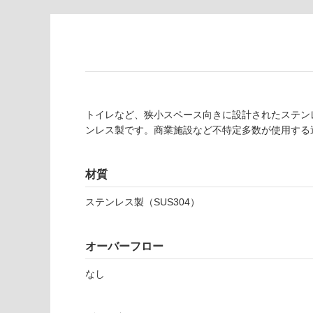
対
非
応
常
し
に
て
適
い
し
る
て
い
対
トイレなど、狭小スペース向きに設計されたステンレ
る
応
ンレス製です。商業施設など不特定多数が使用する
し
適
て
し
材質
い
て
る
い
ステンレス製（SUS304）
が
る
制
が
限
注
A
オーバーフロー
あ
意
N
り
が
なし
G
の
必
F
為
要
0