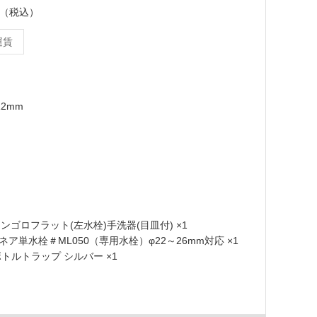
ット（税込）
運賃
12mm
 アンゴロフラット(左水栓)手洗器(目皿付) ×1
 リネア単水栓＃ML050（専用水栓）φ22～26mm対応 ×1
 ボトルトラップ シルバー ×1