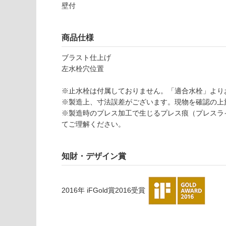
応
ン
壁付
し
ゴ
て
ロ
い
商品仕様
フ
な
ラ
い
ブラスト仕上げ
ッ
左水栓穴位置
ト
(左
※止水栓は付属しておりません。「適合水栓」より
水
※製造上、寸法誤差がございます。現物を確認の上
栓)
※製造時のプレス加工で生じるプレス痕（プレスラ
手
てご理解ください。
洗
器
(目
知財・デザイン賞
皿
付)
2016
年
iFGold賞2016
受賞
運賃表
E
T