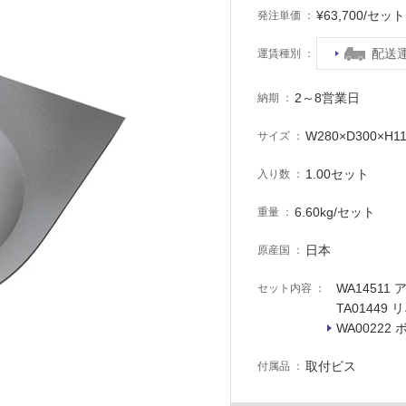
¥63,700/セ
発注単価
配送
運賃種別
2～8営業日
納期
W280×D300×H1
サイズ
1.00セット
入り数
6.60kg/セット
重量
日本
原産国
WA14511
セット内容
TA01449
WA00222
取付ビス
付属品