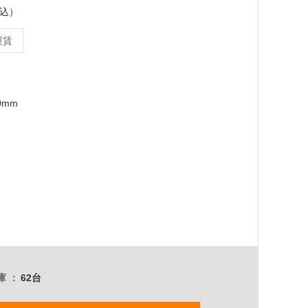
税込）
運賃
0mm
庫
62台