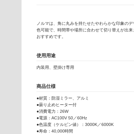
し
が
て
必
い
要
な
ノルマは、角に丸みを持たせたやわらかな印象のデザイ
※
い
色可能で、時間帯や場所に合わせて切り替えが出来
商
屋内壁・屋外
おすすめです。
品
壁・浴室壁
仕
様
使用可
使用用途
欄
能
を
内装用、壁掛け専用
ご
使用可
確
能
認
商品仕様
(寒冷地
く
以外)
だ
●材質：防湿ミラー、アルミ
さ
●曇り止めヒーター付
使用不
い
●消費電力：26W
可
●電源：AC100V 50／60Hz
対
●色温度（ケルビン値）：3000K／6000K
応
●寿命：40,000時間
し