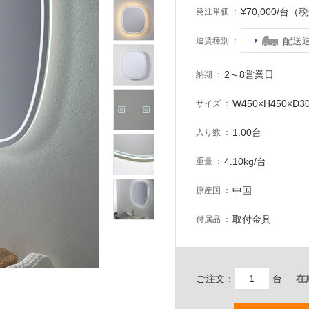
¥70,000/台（
発注単価
配送
運賃種別
2～8営業日
納期
W450×H450×D3
サイズ
1.00台
入り数
4.10kg/台
重量
中国
原産国
取付金具
付属品
ご注文：
台
在