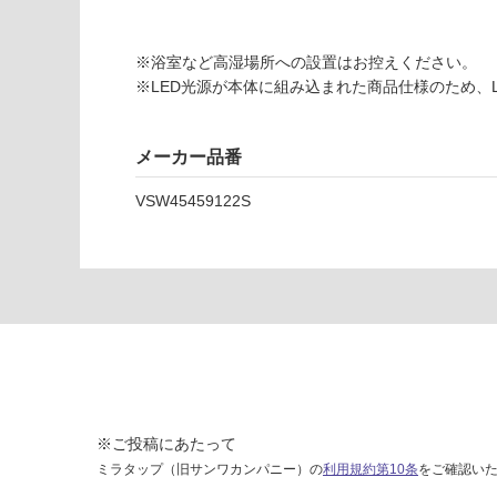
て
い
※浴室など高湿場所への設置はお控えください。
な
※LED光源が本体に組み込まれた商品仕様のため、
い
B
メーカー品番
A
1
VSW45459122S
2
0
4
1
ノ
ル
マ
4
5
※ご投稿にあたって
運賃表
ミラタップ（旧サンワカンパニー）の
利用規約第10条
をご確認い
D