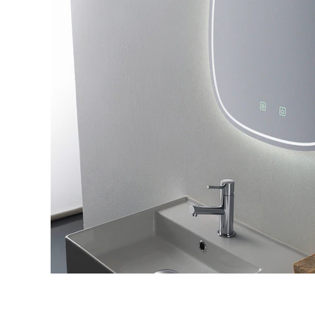
タイル
フローリ
ング
屋内床・
屋外床・
土足・遮
浴室床・
音・床暖
駐車場
対
非