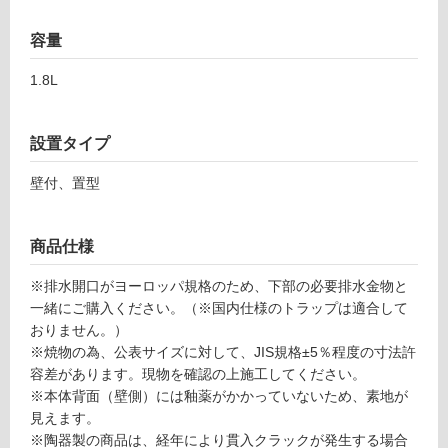
容量
タ
1.8L
イ
ル
設置タイプ
壁付、置型
屋
内
商品仕様
床・
屋
※排水開口がヨーロッパ規格のため、下部の必要排水金物と
外
一緒にご購入ください。（※国内仕様のトラップは適合して
床・
おりません。）
※焼物の為、公表サイズに対して、JIS規格±5％程度の寸法許
浴
容差があります。現物を確認の上施工してください。
室
※本体背面（壁側）には釉薬がかかっていないため、素地が
床・
見えます。
駐
※陶器製の商品は、経年により貫入クラックが発生する場合