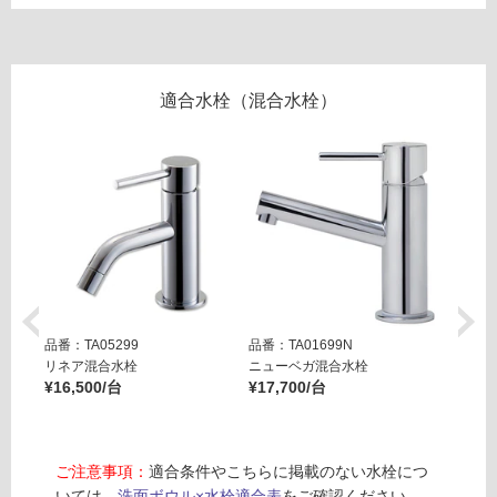
必
要
適
し
適合水栓（混合水栓）
て
い
な
い
屋
内
壁・
屋
品番：TA05299
品番：TA01699N
品番：T
外
リネア混合水栓
ニューベガ混合水栓
ニュー
¥16,500/台
¥17,700/台
ット
壁・
¥29,8
浴
室
ご注意事項：
適合条件やこちらに掲載のない水栓につ
壁
いては、
洗面ボウル×水栓適合表
をご確認ください。