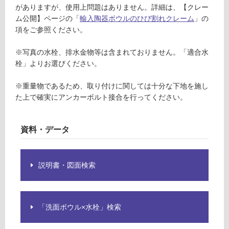
車
がありますが、使用上問題はありません。詳細は、【クレー
場
ム公開】ページの「
輸入陶器ボウルのひび割れクレーム
」の
項をご参照ください。
非
常
※写真の水栓、排水金物等は含まれておりません。「適合水
に
栓」よりお選びください。
適
し
※重量物であるため、取り付けに関しては十分な下地を施し
て
た上で確実にアンカーボルト接合を行ってください。
い
る
資料・データ
適
し
て
説明書・図面検索
い
る
が
注
「洗面ボウル×水栓」検索
意
が