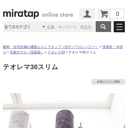
カート
マイページ
商品カテゴリ
建材・住宅設備の通販ならミラタップ（旧サンワカンパニー）
洗面所・水回
り
洗面ボウル（洗面器）
テオレマ30
テオレマ30スリム
施工事例
洗面所・水回り
タイル
テオレマ30スリム
ショールーム
施工事例
法人案件納入事例
キッチン
浴室（風呂・
バスルー
ム）・
トイレ
ショールームの
ご案内
東京
ショールーム
お気に入りに登録
ミラタップ
のあるくらし
お客様訪問
インタビュー
ドア（扉）・
建具・玄関
サポート
扉
エクステリア
（外構）
大阪
ショールーム
仙台
ショールーム
店舗・施設事例
その他サービス
ご利用ガイド
初めての方へ
ウッドデッキ
フローリング・
床材
名古屋
ショールーム
京都
ショールーム
ミラタップと
創る家
工事会社紹介
Coziコンシ
よくある質問
お問い合わせ
ASOLIE
ェルジュ
収納
インテリア・
家具
福岡
ショールーム
札幌スマート
ショールー