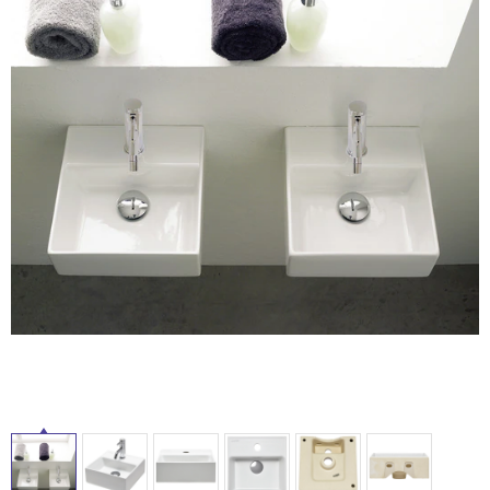
ム
修理お問い合わせ
クレーム公開
自分らしい家づくり
最高のリノベ会社が
みつ
照明
ペット用品
横浜スマート
ショールー
SUVACO
かる
リノベりす
ム
ウェルビーみのお
HDC
説明書・図面検索
水まわり
3年保証
BOX
内装用建材
パネル・壁材
お役立ち情報
住まいの
スタイリング
ロートアイアン
天然石・石材
アイデア
ミラタップ
チャンネル
メンテナンス・
施工材
新商品
オンライン相談