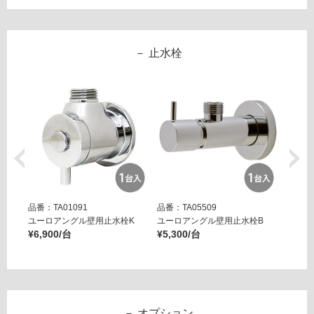
フ
止水栓
ロ
ー
リ
ン
グ
品番：TA01091
品番：TA05509
品番：T
ユーロアングル壁用止水栓K
ユーロアングル壁用止水栓B
壁用ア
土足・遮
¥6,900/台
¥5,300/台
ー ブ
¥14,8
音・床暖
W
対
A
応
0
し
オプション