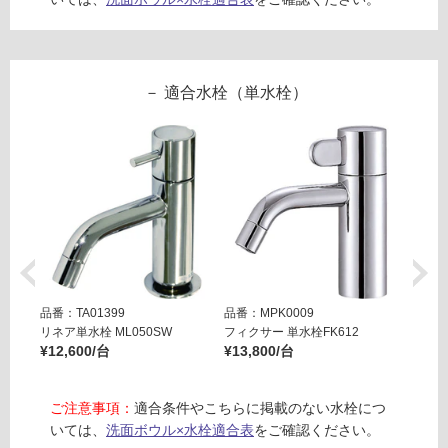
使
用
可
能
適合水栓（単水栓）
使
用
可
能
(寒
冷
地
以
外)
品番：TA01399
品番：MPK0009
品番：T
使
リネア単水栓 ML050SW
フィクサー 単水栓FK612
リズム単
用
¥12,600/台
¥13,800/台
¥19,8
不
可
ご注意事項：
適合条件やこちらに掲載のない水栓につ
いては、
洗面ボウル×水栓適合表
をご確認ください。