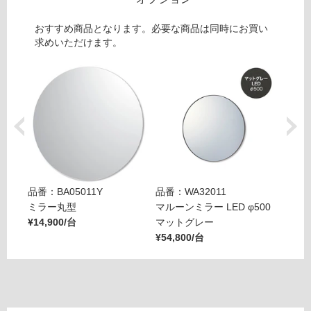
8
て
9
い
おすすめ商品となります。必要な商品は同時にお買い
8
る
求めいただけます。
1
対
テ
応
オ
し
レ
て
マ
い
3
る
0
が
ス
制
リ
限
ム
品番：BA05011Y
品番：WA32011
品番：
あ
ミラー丸型
マルーンミラー LED φ500
SUS
り
運賃表
¥14,900/台
マットグレー
¥39,8
の
E
¥54,800/台
為
注
運
意
賃
が
合
必