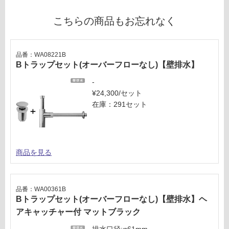
計
要
:
※
こちらの商品もお忘れなく
¥1,
商
65
品
0/
仕
品番：WA08221B
台
様
Bトラップセット(オーバーフローなし)【壁排水】
欄
-
を
¥24,300/セット
ご
在庫：291セット
確
認
く
だ
さ
商品を見る
い
対
品番：WA00361B
応
Bトラップセット(オーバーフローなし)【壁排水】ヘ
し
アキャッチャー付 マットブラック
て
い